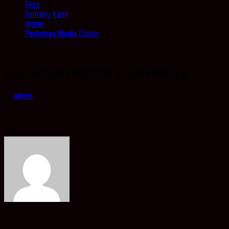
Pers
Tentang Kami
Home
Pedoman Media Sibber
img_98263039002291915764805.jpg
by
admin
· Februari 11, 2025
Share
admin