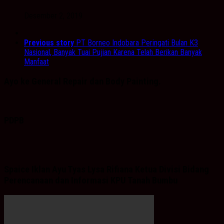
Desember 2, 2019
Previous story
PT Borneo Indobara Peringati Bulan K3
Nasional, Banyak Tuai Pujian Karena Telah Berikan Banyak
Manfaat
Ayo ke General Repair dan Body Painting.
PDPB
Spaice Iklan Ayu Tyas Lysa Rifiana Ketua Divisi Bidang
Perencanaan dan Informasi KPU Tanah Bumbu