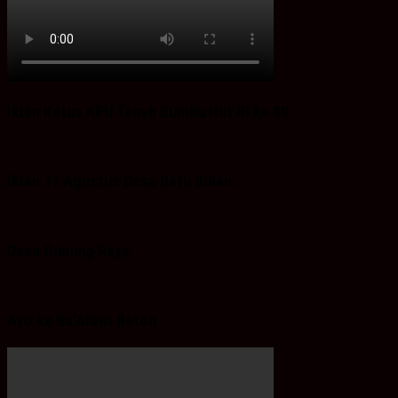
Iklan Ketua KPU Tanah Bumbu Hut RI ke 80
Iklan 17 Agustus Desa Batu Bulan
Desa Gunung Raya
Ayo ke Ba’Alawi Beton