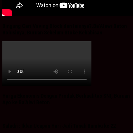
Bingung Cari Vaving Block dan lainnya?.Ba’Alawi Beton
Solusinya, Buruan Sebelum Stoke Kehabisan
Harga Ekonomis Dengan Produk Berkualitas SNI, Buruan
Ayo ke Ba’Alwi Beton
Saladri: Iklan Ucapan Hari Jadi Tanah Bumbu ke 22