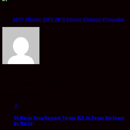
Share
Tags:
#AHY #Menteri #BPN #ATR #Nusron #Eksekusi #Pengadilan
admin
Info Akurat, Sajikan Fakta Sesuai Data
You may also like...
0
36 Warga Desa Baroqah Terima BLT, Ini Pesan Markuwat
ke Warga