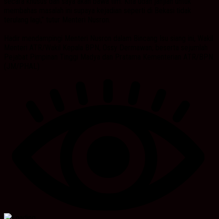
secara khusus dan saya akan bawa tim. Kita udah janjian untuk
membahas masalah ini supaya kejadian seperti di Bekasi tidak
terulang lagi,” tutur Menteri Nusron.
Hadir mendampingi Menteri Nusron dalam Bincang Isu siang ini, Wakil
Menteri ATR/Wakil Kepala BPN, Ossy Dermawan; beserta sejumlah
Pejabat Pimpinan Tinggi Madya dan Pratama Kementerian ATR/BPN.
(JM/PHAL)