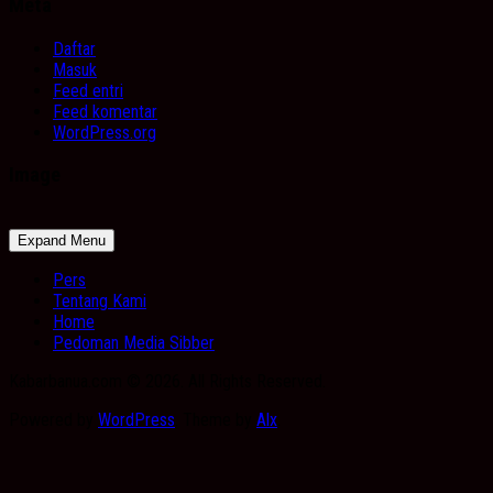
Meta
Daftar
Masuk
Feed entri
Feed komentar
WordPress.org
Image
Expand Menu
Pers
Tentang Kami
Home
Pedoman Media Sibber
Kabarbanua.com © 2026. All Rights Reserved.
Powered by
WordPress
. Theme by
Alx
.