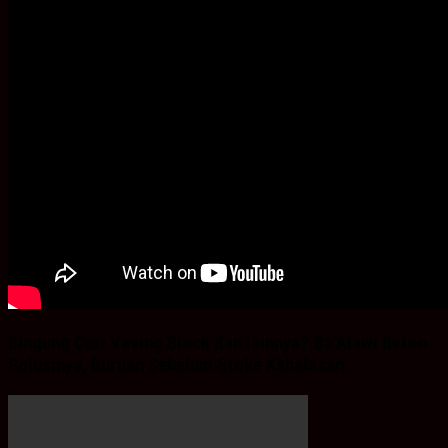
Bingung Cari Vaving Block dan lainnya?.Ba’Alawi Beton
Solusinya, Buruan Sebelum Stoke Kehabisan