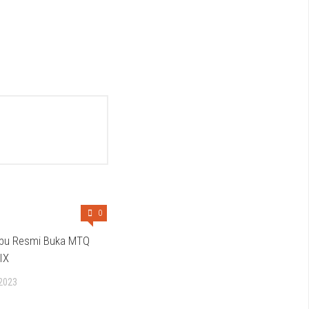
0
nbu Resmi Buka MTQ
IX
2023