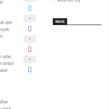
WordPress.org
at
IMAGE
yah oleh
nsyah,
ot
 safari
n simbol
jukan
adhan
n untuk