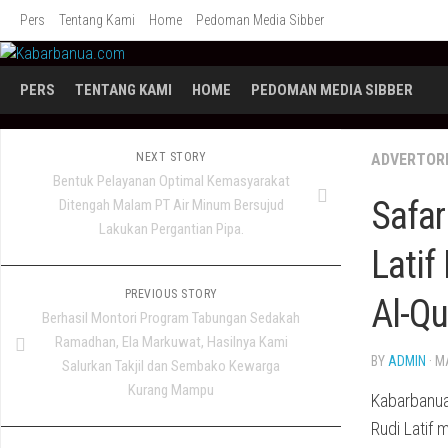
Skip
Pers
Tentang Kami
Home
Pedoman Media Sibber
to
content
PERS
TENTANG KAMI
HOME
PEDOMAN MEDIA SIBBER
NEXT STORY
ADVERTOR
Bentuk Pelayanan Optimal Kemasyarakat
Safar
Ditengah Malam PT Air Minum Bersujud
Lakukan Pergantian Pipa.
Latif
PREVIOUS STORY
Al-Qu
Berhasil Montori Program Tabungan Sedakah
Ramadhan, Ela Markuwat, Hasilnya Kami
BY
ADMIN
· M
Salurkan Takjil dan Sembako Kewarga
Kurang Mampu
Kabarbanua
Rudi Latif