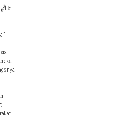
يَا أَيّ
a.”
sia
mereka
ungsinya
ten
t
rakat