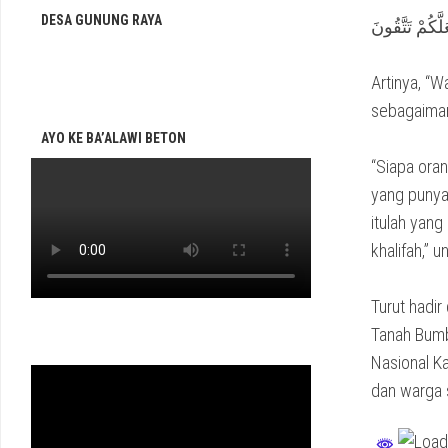
DESA GUNUNG RAYA
َّكُمْ تَتَّقُونَ
Artinya, “
sebagaiman
AYO KE BA’ALAWI BETON
“Siapa ora
yang punya 
itulah yang
khalifah,” 
Turut hadir
Tanah Bumb
Nasional K
dan warga s