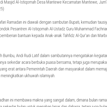
di Masjid Al-Istiqomah Desa Mantewe Kecamatan Mantewe, Jum’
25)
afari Ramadan ini diawali dengan sambutan Bupati, kemudian tausi
ondok Pesantren Al-Istiqomah Al-Ustadz Guru Muhammad Fachria
n pemberian bantuan kepada Anak-anak Tahfidz Al-Qur’an dan Marb
ah Bumbu, Andi Rudi Latif dalam sambutannya mengatakan kegiatan
hanya sekedar acara berbuka puasa bersama, tetapi juga merupaka
 yang erat antara Pemerintah Daerah dan masyarakat dalam mema
 meningkatkan ukhuwah islamiyah.
madhan ini membawa makna yang sangat dalam, dimana bulan ram
a sekedar bulan untuk menahan lapar dan dahaga, tetapi juga bula