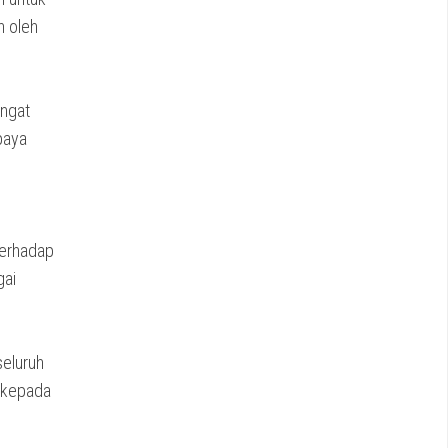
n oleh
angat
paya
terhadap
gai
seluruh
n kepada