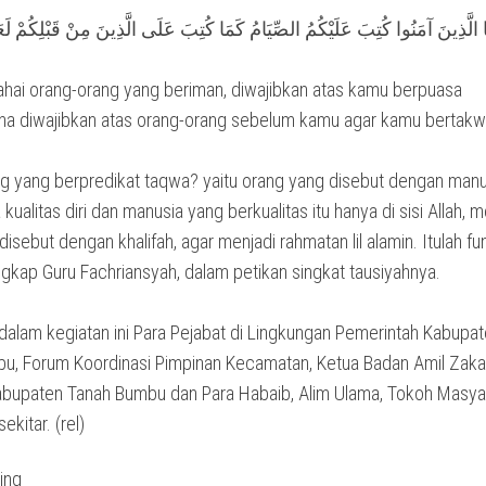
ُهَا الَّذِينَ آمَنُوا كُتِبَ عَلَيْكُمُ الصِّيَامُ كَمَا كُتِبَ عَلَى الَّذِينَ مِنْ قَبْلِكُمْ لَعَل
Wahai orang-orang yang beriman, diwajibkan atas kamu berpuasa
a diwajibkan atas orang-orang sebelum kamu agar kamu bertakw
ng yang berpredikat taqwa? yaitu orang yang disebut dengan manu
kualitas diri dan manusia yang berkualitas itu hanya di sisi Allah, 
 disebut dengan khalifah, agar menjadi rahmatan lil alamin. Itulah f
ungkap Guru Fachriansyah, dalam petikan singkat tausiyahnya.
 dalam kegiatan ini Para Pejabat di Lingkungan Pemerintah Kabupa
u, Forum Koordinasi Pimpinan Kecamatan, Ketua Badan Amil Zaka
abupaten Tanah Bumbu dan Para Habaib, Alim Ulama, Tokoh Masya
ekitar. (rel)