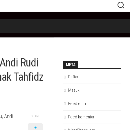
Andi Rudi
META
nak Tahfidz
Daftar
Masuk
Feed entri
, Andi
SHARE
Feed komentar