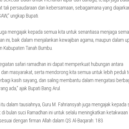
 tali persaudaraan dan kebersamaan, sebagaimana yang diajarka
SAW,” ungkap Bupati.
juga mengajak kepada semua kita untuk senantiasa menjaga sem
n ini, baik dalam menjalankan kewajiban agama, maupun dalam u
 Kabupaten Tanah Bumbu.
giatan safari ramadhan ini dapat memperkuat hubungan antara
 dan masyarakat, serta mendorong kita semua untuk lebih peduli 
rbagi kasih sayang, dan saling membantu dalam mengatasi berba
ang ada,” ajak Bupati Bang Arul.
itu dalam tausiahnya, Guru M. Fahriansyah juga mengajak kepada 
 di bulan suci Ramadhan ini untuk selalu meningkatkan ketakwaa
 sesuai dengan firman Allah dalam QS Al-Baqarah: 183