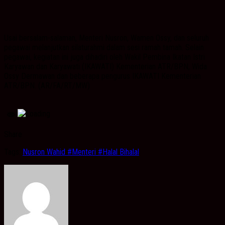
Usai bersalam-salaman, Menteri Nusron, Wamen Ossy, dan seluruh
pegawai melanjutkan silaturahmi dalam sesi ramah tamah. Selain
pegawai, kegiatan ini juga dihadiri oleh Wakil Pembina Ikatan Istri
Karyawan dan Karyawati (IKAWATI) Kementerian ATR/BPN, Wida
Ossy Dermawan dan beberapa pengurus IKAWATI Kementerian
ATR/BPN. (AR/FA/RT/MW)
Share
Tags:
Nusron Wahid #Menteri #Halal Bihalal