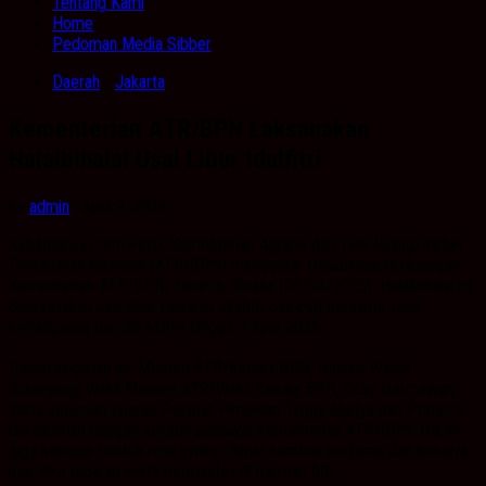
Tentang Kami
Home
Pedoman Media Sibber
Daerah
/
Jakarta
Kementerian ATR/BPN Laksanakan
Halalbihalal Usai Libur Idulfitri
by
admin
· April 9, 2025
Kabarbanua.com, Pihak Kementerian Agraria dan Tata Ruang/Badan
Pertanahan Nasional (ATR/BPN) menggelar Halalbihalal di lapangan
Kementerian ATR/BPN, Jakarta, Selasa (08/04/2025). Halalbihalal ini
dilaksanakan usai libur Lebaran Idulfitri dan cuti bersama yang
berlangsung dari 28 Maret hingga 7 April 2025.
Dalam kegiatan ini, Menteri ATR/Kepala BPN, Nusron Wahid
didampingi Wakil Menteri ATR/Wakil Kepala BPN, Ossy Dermawan,
serta sejumlah jajaran Pejabat Pimpinan Tinggi Madya dan Pratama
bersalaman dengan seluruh pegawai Kementerian ATR/BPN. Hal ini
juga sebagai bentuk rasa syukur dapat kembali bertemu dan bekerja
usai libur lebaran serta bermaafan di hari nan fitri.