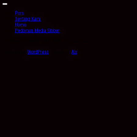
Expand
Menu
Pers
Tentang Kami
Home
Pedoman Media Sibber
Kabarbanua.com © 2026. All Rights Reserved.
Powered by
WordPress
. Theme by
Alx
.