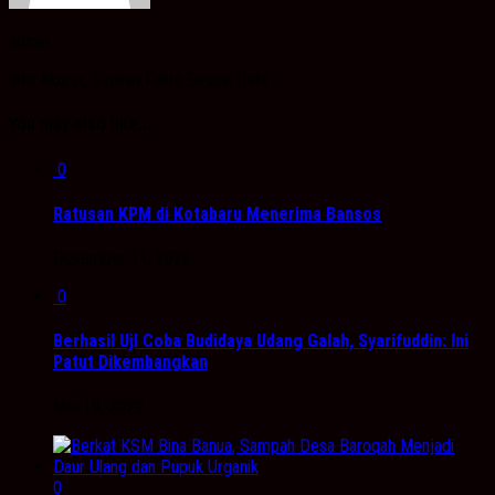
admin
Info Akurat, Sajikan Fakta Sesuai Data
You may also like...
0
Ratusan KPM di Kotabaru Menerima Bansos
Desember 11, 2022
0
Berhasil UjI Coba Budidaya Udang Galah, Syarifuddin: Ini
Patut Dikembangkan
Mei 19, 2022
0