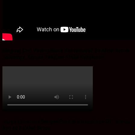
Bingung Cari Vaving Block dan lainnya?.Ba’Alawi Beton
Solusinya, Buruan Sebelum Stoke Kehabisan
Harga Ekonomis Dengan Produk Berkualitas SNI, Buruan
Ayo ke Ba’Alwi Beton