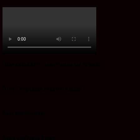
Iklan Ketua KPU Tanah Bumbu Hut RI ke 80
Iklan 17 Agustus Desa Batu Bulan
Desa Gunung Raya
Ayo ke Ba’Alawi Beton