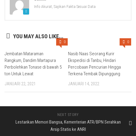
Info Akurat, Sajikan Fakta Sesuai Data
YOU MAY ALSO LIKE...
0
0
Jembatan Mataraman
Nasib Naas Seorang Kurir
Rangkum, Dandim Martapura
Ekspedisi di Tanbu, Hindari
Perbolehkan Tonase di bawah 5
Percobaan Pencurian Hingga
ton Untuk Lewat
Terkena Tembak Dipunggung
JANUARI 22, 2021
JANUARI 14, 2022
NEXT STORY
Lestarikan Memori Bangsa, Kementerian ATR/BPN Serahkan
Arsip Statis ke ANRI