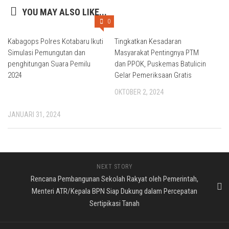
YOU MAY ALSO LIKE...
0
Kabagops Polres Kotabaru Ikuti
Tingkatkan Kesadaran
Simulasi Pemungutan dan
Masyarakat Pentingnya PTM
penghitungan Suara Pemilu
dan PPOK, Puskemas Batulicin
2024
Gelar Pemeriksaan Gratis
OKTOBER 2, 2024
JANUARI 31, 2024
NEXT STORY
Rencana Pembangunan Sekolah Rakyat oleh Pemerintah,
Menteri ATR/Kepala BPN Siap Dukung dalam Percepatan
Sertipikasi Tanah