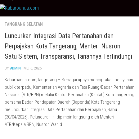
Skip
to
content
TANGRANG SELATAN
Luncurkan Integrasi Data Pertanahan dan
Perpajakan Kota Tangerang, Menteri Nusron:
Satu Sistem, Transparansi, Tanahnya Terlindungi
BY
ADMIN
· MEI 6, 2025
Kabarbanua.com,Tangerang – Sebagai upaya menciptakan pelayanan
publik terpadu, Kementerian Agraria dan Tata Ruang/Badan Pertanahan
Nasional (ATR/BPN) melalui Kantor Pertanahan (Kantah) Kota Tangerang
bersama Badan Pendapatan Daerah (Bapenda) Kota Tangerang
meluncurkan Integrasi Data Pertanahan dan Perpajakan, Rabu
(30/04/2025). Peluncuran ini dipimpin langsung oleh Menteri
ATR/Kepala BPN, Nusron Wahid.