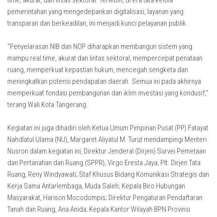
time, akurat, dan lintas sektoral. Terlebih, di era tata kelola
pemerintahan yang mengedepankan digitalisasi, layanan yang
transparan dan berkeadilan, ini menjadi kunci pelayanan publik.
“Penyelarasan NIB dan NOP diharapkan membangun sistem yang
mampu real time, akurat dan lintas sektoral, mempercepat penataan
ruang, memperkuat kepastian hukum, mencegah sengketa dan
meningkatkan potensi pendapatan daerah. Semua ini pada akhirnya
memperkuat fondasi pembangunan dan iklim investasi yang kondusif,”
terang Wali Kota Tangerang.
Kegiatan ini juga dihadiri oleh Ketua Umum Pimpinan Pusat (PP) Fatayat
Nahdlatul Ulama (NU), Margaret Aliyatul M. Turut mendampingi Menteri
Nusron dalam kegiatan ini, Direktur Jenderal (Dirjen) Survei Pemetaan
dan Pertanahan dan Ruang (SPPR), Virgo Eresta Jaya; Plt. Dirjen Tata
Ruang, Reny Windyawati; Staf Khusus Bidang Komunikasi Strategis dan
Kerja Sama Antarlembaga, Muda Saleh; Kepala Biro Hubungan
Masyarakat, Harison Mocodompis; Direktur Pengaturan Pendaftaran
Tanah dan Ruang, Ana Anida; Kepala Kantor Wilayah BPN Provinsi