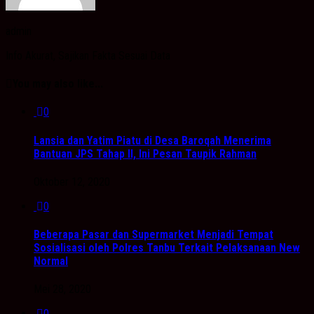
admin
Info Akurat, Sajikan Fakta Sesuai Data
You may also like...
0
Lansia dan Yatim Piatu di Desa Baroqah Menerima
Bantuan JPS Tahap II, Ini Pesan Taupik Rahman
Oktober 12, 2020
0
Beberapa Pasar dan Supermarket Menjadi Tempat
Sosialisasi oleh Polres Tanbu Terkait Pelaksanaan New
Normal
Mei 28, 2020
0