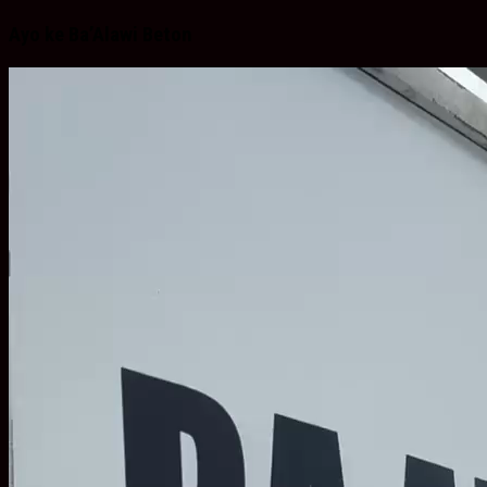
Ayo ke Ba’Alawi Beton