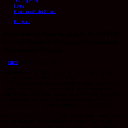
Tentang Kami
Home
Pedoman Media Sibber
Bengkulu
Pesan Wamen Ossy ke Jajaran Kanwil BPN
Provinsi Bengkulu: Peraturan Perundangan
Harus sebagai Prinsip
by
admin
· September 18, 2025
Kabarbanua.com, Bengkulu – Dalam menjalankan tugas, jajaran
Kementerian Agraria dan Tata Ruang/Badan Pertanahan Nasional
(ATR/BPN) harus memastikan alur pekerjaan yang dilakukan sesuai
dengan peraturan perundang-undangan berlaku. Pesan ini Wakil
Menteri (Wamen) ATR/Wakil Kepala (Waka) BPN, Ossy Dermawan,
sampaikan saat memberikan pembinaan kepada jajaran Kantor
Wilayah (Kanwil) BPN Provinsi Bengkulu, Selasa (16/09/2025).
“Ini (peraturan perundang-undangan) harus dipegang sebagai prinsip
atau penilaian yang tidak boleh kalah oleh apa pun. Agar produk dan
pelayanan pertanahan dan tata ruang yang dikeluarkan berkualitas,”