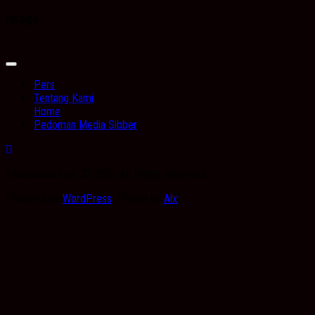
Image
Expand
Menu
Pers
Tentang Kami
Home
Pedoman Media Sibber
Kabarbanua.com © 2026. All Rights Reserved.
Powered by
WordPress
. Theme by
Alx
.