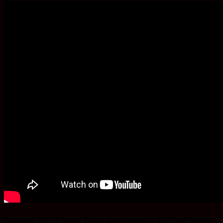
Bingung Cari Vaving Block dan lainnya?.Ba’Alawi Beton