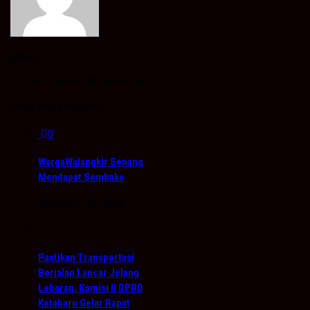
admin
Info Akurat, Sajikan Fakta Sesuai Data
You may also like...
0
WargaWalangkir Senang
Mendapat Sembako
Desember 13, 2018
Pastikan Transportasi
Berjalan Lancar Jelang
Lebaran, Komisi II DPRD
Kotabaru Gelar Rapat