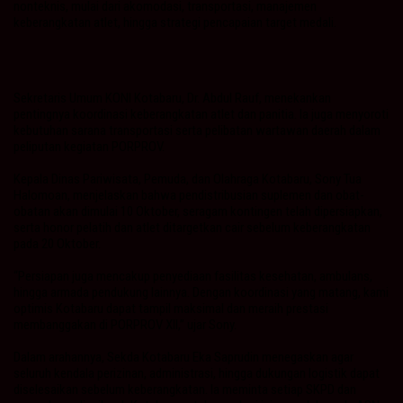
nonteknis, mulai dari akomodasi, transportasi, manajemen
keberangkatan atlet, hingga strategi pencapaian target medali.
Sekretaris Umum KONI Kotabaru, Dr. Abdul Rauf, menekankan
pentingnya koordinasi keberangkatan atlet dan panitia. Ia juga menyoroti
kebutuhan sarana transportasi serta pelibatan wartawan daerah dalam
peliputan kegiatan PORPROV.
Kepala Dinas Pariwisata, Pemuda, dan Olahraga Kotabaru, Sony Tua
Halomoan, menjelaskan bahwa pendistribusian suplemen dan obat-
obatan akan dimulai 10 Oktober, seragam kontingen telah dipersiapkan,
serta honor pelatih dan atlet ditargetkan cair sebelum keberangkatan
pada 20 Oktober.
“Persiapan juga mencakup penyediaan fasilitas kesehatan, ambulans,
hingga armada pendukung lainnya. Dengan koordinasi yang matang, kami
optimis Kotabaru dapat tampil maksimal dan meraih prestasi
membanggakan di PORPROV XII,” ujar Sony.
Dalam arahannya, Sekda Kotabaru Eka Saprudin menegaskan agar
seluruh kendala perizinan, administrasi, hingga dukungan logistik dapat
diselesaikan sebelum keberangkatan. Ia meminta setiap SKPD dan