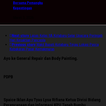
Bersama Pemangku
Kepentingan
Maret 3, 2026
Next story
Lapas Kelas IIA Kotabaru Gelar Upacara Peringati
Hari Kesaktian Pancasila
Previous story
Wakil Bupati Kotabaru Tinjau Lokasi Pasca
Kebakaran Pasar Kemakmuran
Ayo ke General Repair dan Body Painting.
PDPB
Spaice Iklan Ayu Tyas Lysa Rifiana Ketua Divisi Bidang
Perencanaan dan Informasi KPU Tanah Bumbu