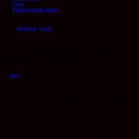
Home
Pedoman Media Sibber
Advertorial
/
Daerah
Panitia Kontingen Kotabaru Matangkan
Persiapan PORPROV XII Kalsel 2025
by
admin
· Oktober 1, 2025
Kabarbanua,com. Kotabaru – Panitia kontingen Kabupaten Kotabaru
menggelar rapat persiapan menghadapi Pekan Olahraga Provinsi
(PORPROV) XII Kalimantan Selatan tahun 2025 yang akan berlangsung di
Kabupaten Tanah Laut. Rapat dipimpin Sekretaris Daerah Kotabaru Eka
Saprudin dan dilaksanakan di Aula Bamega Kantor Bupati Kotabaru, Rabu
(1/10/2025).
Rapat dihadiri jajaran kepala SKPD, Sekretaris Umum KONI Kotabaru Dr.
Abdul Rauf, pengurus KONI, perwakilan cabang olahraga (cabor), serta
panitia pelaksana. Agenda pembahasan mencakup kesiapan teknis dan