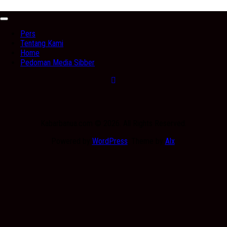
Expand
Menu
Pers
Tentang Kami
Home
Pedoman Media Sibber
Kabarbanua.com © 2026. All Rights Reserved.
Powered by
WordPress
. Theme by
Alx
.