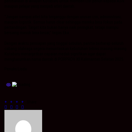
perusahaan di wilayah Kotabaru untuk memberi izin penuh kepada ASN
maupun pelajar yang menjadi atlet daerah.
“Jangan sampai atlet kita terganggu dengan urusan izin, administrasi,
maupun logistik. Semua harus clear sehingga mereka bisa fokus pada
pertandingan. Target kita bukan hanya naik peringkat, tetapi mampu
bersaing masuk lima besar,” tegas Eka.
Dengan waktu persiapan yang tinggal sebulan, panitia berharap seluruh
cabang olahraga segera menuntaskan kebutuhan teknis masing-masing.
Kotabaru menargetkan capaian medali signifikan agar dapat
mengharumkan nama daerah di PORPROV XII Kalimantan Selatan 2025.
Penulis:Lisda
Share