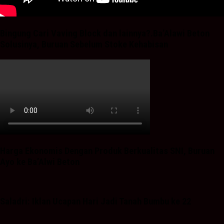
Bingung Cari Vaving Block dan lainnya?.Ba’Alawi Beton
Solusinya, Buruan Sebelum Stoke Kehabisan
Harga Ekonomis Dengan Produk Berkualitas SNI, Buruan
Ayo ke Ba’Alwi Beton
Saladri: Iklan Ucapan Hari Jadi Tanah Bumbu ke 22