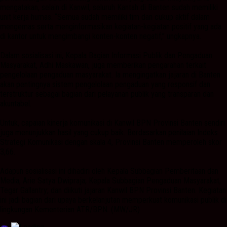
mengatakan, selain di Kanwil, seluruh Kantah di Banten sudah memiliki
unit kerja humas. “Semua sudah memiliki tim dan cukup aktif dalam
mengemas serta menginformasikan kegiatan-kegiatan positif yang ada
di kantor untuk mengimbangi konten-konten negatif,” ungkapnya.
Dalam sosialisasi ini, Kepala Bagian Informasi Publik dan Pengaduan
Masyarakat, Adhi Maskawan, juga memberikan pengarahan terkait
pengelolaan pengaduan masyarakat. Ia mengingatkan jajaran di Banten
akan pentingnya sistem pengelolaan pengaduan yang responsif dan
terstruktur sebagai bagian dari pelayanan publik yang transparan dan
akuntabel.
Untuk, capaian kinerja komunikasi di Kanwil BPN Provinsi Banten sendiri
juga menunjukkan hasil yang cukup baik. Berdasarkan penilaian Indeks
Strategi Komunikasi dengan skala 4, Provinsi Banten memperoleh skor
3,66.
Adapun sosialisasi ini dihadiri oleh Kepala Subbagian Pemberitaan dan
Media, Arie Satya Dwipraja; Kepala Subbagian Pengaduan Masyarakat,
Tegar Gallantry; dan diikuti jajaran Kanwil BPN Provinsi Banten. Kegiatan
ini jadi bagian dari upaya berkelanjutan memperkuat komunikasi publik di
lingkungan Kementerian ATR/BPN. (MW/JR)