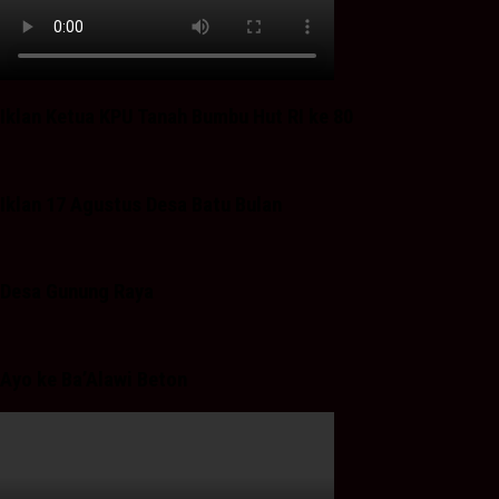
Iklan Ketua KPU Tanah Bumbu Hut RI ke 80
Iklan 17 Agustus Desa Batu Bulan
Desa Gunung Raya
Ayo ke Ba’Alawi Beton