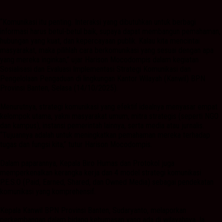
“Komunikasi itu penting. Interaksi yang dibutuhkan untuk berbagi
informasi harus betul-betul baik, supaya dapat membangun pemahaman,
hubungan yang kuat, dan kepercayaan publik. Kalau kita mencintai
masyarakat, maka pilihlah cara berkomunikasi yang sesuai dengan apa
yang mereka inginkan,” ujar Harison Mocodompis dalam kegiatan
Sosialisasi dan Evaluasi Implementasi Strategi Komunikasi dan
Pengelolaan Pengaduan di lingkungan Kantor Wilayah (Kanwil) BPN
Provinsi Banten, Selasa (14/10/2025).
Menurutnya, strategi komunikasi yang efektif idealnya menyasar empat
kelompok utama, yakni masyarakat umum, mitra strategis (seperti NGO
dan kampus), instansi pemerintah lainnya, serta media atau jurnalis.
“Tujuannya adalah untuk meningkatkan pemahaman mereka terhadap
tugas dan fungsi kita,” tutur Harison Mocodompis.
Dalam paparannya, Kepala Biro Humas dan Protokol juga
memperkenalkan kerangka kerja dan 4 model strategi komunikasi
P.E.S.O (Paid, Earned, Shared, dan Owned Media) sebagai pendekatan
komunikasi yang komprehensif.
Kepala Kanwil BPN Provinsi Banten, Sudaryanto, melaporkan
perkembangan dalam bidang kehumasan yang ada di wilayahnya. Ia