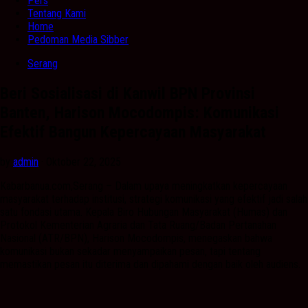
Pers
Tentang Kami
Home
Pedoman Media Sibber
Serang
Beri Sosialisasi di Kanwil BPN Provinsi
Banten, Harison Mocodompis: Komunikasi
Efektif Bangun Kepercayaan Masyarakat
by
admin
· Oktober 22, 2025
Kabarbanua.com,Serang – Dalam upaya meningkatkan kepercayaan
masyarakat terhadap institusi, strategi komunikasi yang efektif jadi salah
satu fondasi utama. Kepala Biro Hubungan Masyarakat (Humas) dan
Protokol Kementerian Agraria dan Tata Ruang/Badan Pertanahan
Nasional (ATR/BPN), Harison Mocodompis, menegaskan bahwa
komunikasi bukan sekadar menyampaikan pesan, tapi tentang
memastikan pesan itu diterima dan dipahami dengan baik oleh audiens.