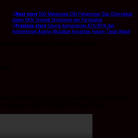
Next story
500 Mahasiswa UIN Pekalongan Siap Diterjunkan
dalam KKN Tematik Ekoteologi dan Pertanahan
Previous story
Sinergi Kementerian ATR/BPN dan
Kementerian Agama Wujudkan Kepastian Hukum Tanah Wakaf
Ayo ke General Repair dan Body Painting.
PDPB
Spaice Iklan Ayu Tyas Lysa Rifiana Ketua Divisi Bidang
Perencanaan dan Informasi KPU Tanah Bumbu