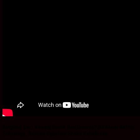
Bingung Cari Vaving Block dan lainnya?.Ba’Alawi Beton
Solusinya, Buruan Sebelum Stoke Kehabisan