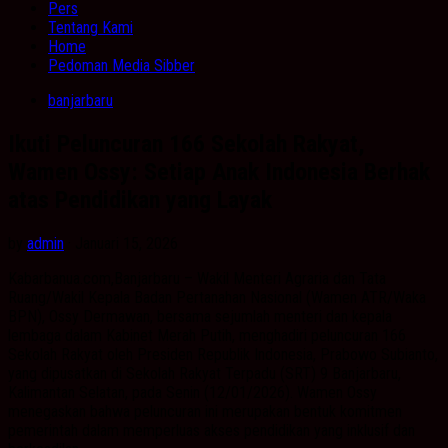
Pers
Tentang Kami
Home
Pedoman Media Sibber
banjarbaru
Ikuti Peluncuran 166 Sekolah Rakyat,
Wamen Ossy: Setiap Anak Indonesia Berhak
atas Pendidikan yang Layak
by
admin
· Januari 15, 2026
Kabarbanua.com,Banjarbaru – Wakil Menteri Agraria dan Tata
Ruang/Wakil Kepala Badan Pertanahan Nasional (Wamen ATR/Waka
BPN), Ossy Dermawan, bersama sejumlah menteri dan kepala
lembaga dalam Kabinet Merah Putih, menghadiri peluncuran 166
Sekolah Rakyat oleh Presiden Republik Indonesia, Prabowo Subianto,
yang dipusatkan di Sekolah Rakyat Terpadu (SRT) 9 Banjarbaru,
Kalimantan Selatan, pada Senin (12/01/2026). Wamen Ossy
menegaskan bahwa peluncuran ini merupakan bentuk komitmen
pemerintah dalam memperluas akses pendidikan yang inklusif dan