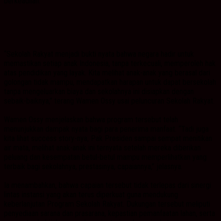
berkeadilan.
“Sekolah Rakyat menjadi bukti nyata bahwa negara hadir untuk
memastikan setiap anak Indonesia, tanpa terkecuali, memperoleh hak
atas pendidikan yang layak. Kita melihat anak-anak yang berasal dari
golongan tidak mampu, mendapatkan harapan untuk dapat bersekolah
tanpa mengeluarkan biaya dan sekolahnya ini disiapkan dengan
sebaik-baiknya,” terang Wamen Ossy usai peluncuran Sekolah Rakyat.
Wamen Ossy menjelaskan bahwa program tersebut telah
menunjukkan dampak nyata bagi para penerima manfaat. “Tadi juga
kita lihat success story-nya, Pak Presiden sampai sempat menitikan
air mata, melihat anak-anak ini ternyata setelah mereka diberikan
peluang dan kesempatan betul-betul mampu memperlihatkan yang
terbaik bagi sekolahnya, prestasinya, capaiannya,” jelasnya.
Ia menambahkan, bahwa capaian tersebut tidak terlepas dari sinergi
lintas instansi yang akan terus diperkuat guna mendukung
keberlanjutan Program Sekolah Rakyat. Dukungan tersebut meliputi
penyediaan sarana dan prasarana, kepastian pemanfaatan lahan, serta