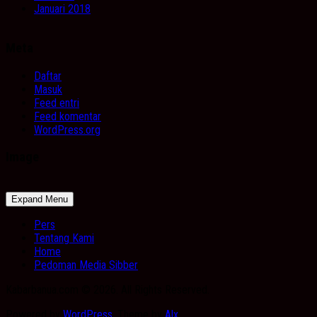
Januari 2018
Meta
Daftar
Masuk
Feed entri
Feed komentar
WordPress.org
Image
Expand Menu
Pers
Tentang Kami
Home
Pedoman Media Sibber
Kabarbanua.com © 2026. All Rights Reserved.
Powered by
WordPress
. Theme by
Alx
.