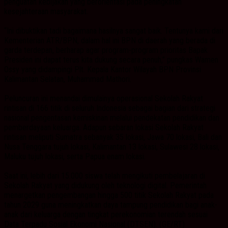
penguatan kebijakan yang berorientasi pada peningkatan
kesejahteraan masyarakat.
“Ini dibuktikan tadi bagaimana hasilnya sangat baik. Tentunya kami dari
Kementerian ATR/BPN, dalam hal ini BPN di daerah yang berada di
garda terdepan, berharap agar program-program prioritas Bapak
Presiden ini dapat terus kita dukung secara penuh,” pungkas Wamen
Ossy yang didampingi Plt. Kepala Kantor Wilayah BPN Provinsi
Kalimantan Selatan, Muhammad Mathori.
Peluncuran ini menandai dimulainya operasional Sekolah Rakyat
rintisan di 166 titik di seluruh Indonesia sebagai bagian dari strategi
nasional pengentasan kemiskinan melalui pendekatan pendidikan dan
pemberdayaan keluarga. Adapun sebaran lokasi Sekolah Rakyat
rintisan meliputi Sumatra sebanyak 35 lokasi, Jawa 70 lokasi, Bali dan
Nusa Tenggara tujuh lokasi, Kalimantan 13 lokasi, Sulawesi 28 lokasi,
Maluku tujuh lokasi, serta Papua enam lokasi.
Saat ini, lebih dari 15.000 siswa telah mengikuti pembelajaran di
Sekolah Rakyat yang didukung oleh teknologi digital. Pemerintah
menargetkan pengembangan hingga 500 titik Sekolah Rakyat pada
tahun 2029 guna meningkatkan daya tampung pendidikan bagi anak-
anak dari keluarga dengan tingkat perekonomian terendah sesuai
Data Terpadu Sosial Ekonomi Nasional (DTSEN). (GE/RT)