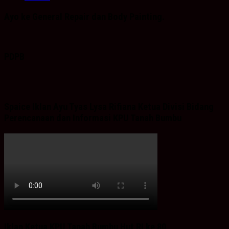
Ayo ke General Repair dan Body Painting.
PDPB
Spaice Iklan Ayu Tyas Lysa Rifiana Ketua Divisi Bidang
Perencanaan dan Informasi KPU Tanah Bumbu
Iklan Ketua KPU Tanah Bumbu Hut RI ke 80