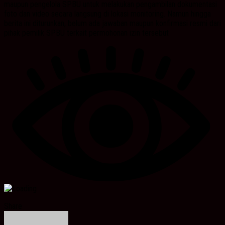
maupun pengelola SPBU untuk melakukan pengambilan dokumentasi
foto dan video secara langsung di lokasi monitoring. Namun hingga
berita ini diturunkan, belum ada jawaban maupun konfirmasi resmi dari
pihak pemilik SPBU terkait permohonan izin tersebut
Share