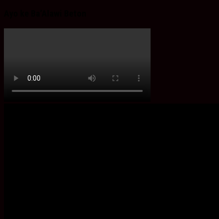
Ayo ke Ba’Alawi Beton