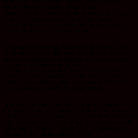
distribusi BBM di SPBU menyusul adanya dugaan selisih beban
operator dalam transaksi penyaluran solar subsidi.
“Karena itu dilakukan pembongkaran dan pemeriksaan semuanya di
sini. Ini juga menjadi teguran bagi pemilik SPBU,” ujarnya.
Selain itu, DPRD turut menyoroti kendaraan yang tidak aktif pajak
namun diduga masih menikmati BBM subsidi.
“Kita semua membayar pajak, baik mobil pribadi, Fortuner, Pajero,
maupun kendaraan kepala dinas semuanya bayar pajak. Sementara
kendaraan bodong tidak membayar pajak, tidak hidup surat pajaknya,
tetapi justru ikut menikmati subsidi,” katanya.
DPRD juga meminta penertiban terhadap pelangsir dilakukan secara
bertahap agar tidak menimbulkan persoalan baru di masyarakat.
“Intinya, kalau nanti dilakukan penertiban terhadap pelangsir, maka
harus dilakukan secara perlahan dan teratur,” lanjutnya.
Turut hadir dalam monitoring di SPBU Pagatan Kusan Hilir antara lain
Ketua Komisi I DPRD Tanah Bumbu H. Bobi Rahman, Ketua Komisi II
H. Andi Erwin Prastya, Ketua Bapemperda Harmanuddin, Ketua Fraksi
PDIP I Wayan Sudharma, anggota Komisi I H. Irin, Camat Kusan Hilir,
Polsek Kusan Hilir, Koramil Kusan Hilir, Dinas Perhubungan, serta
Pengawas SPBU Pagatan Nurlang (64.721.01).