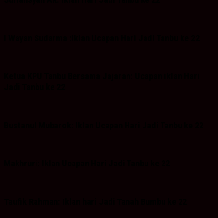
Suriansyah AR: Iklan Hari Jadi Tanbu ke 22
I Wayan Sudarma :Iklan Ucapan Hari Jadi Tanbu ke 22
Ketua KPU Tanbu Bersama Jajaran: Ucapan iklan Hari
Jadi Tanbu ke 22
Bustanul Mubarok: Iklan Ucapan Hari Jadi Tanbu ke 22
Makhruri: Iklan Ucapan Hari Jadi Tanbu ke 22
Taufik Rahman: Iklan hari Jadi Tanah Bumbu ke 22