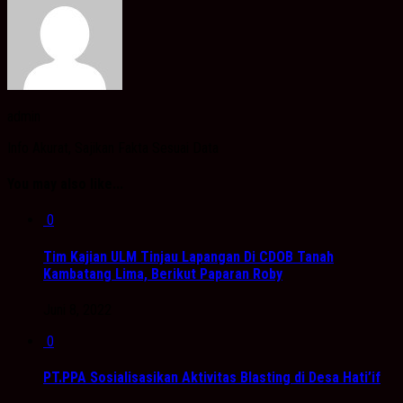
admin
Info Akurat, Sajikan Fakta Sesuai Data
You may also like...
0
Tim Kajian ULM Tinjau Lapangan Di CDOB Tanah
Kambatang Lima, Berikut Paparan Roby
Juni 8, 2022
0
PT.PPA Sosialisasikan Aktivitas Blasting di Desa Hati’if