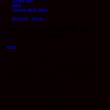
Tentang Kami
Home
Pedoman Media Sibber
Advertorial
/
Daerah
Tindak Lanjut Rapat Kerja, DPRD Tanbu
Monitoring Sejumlah SPBU
by
admin
· Mei 7, 2026
Kabarbanua.com, DPRD Kabupaten Tanah Bumbu melakukan
monitoring penyaluran BBM subsidi di sejumlah SPBU di Kabupaten
Tanah Bumbu, Jumat (8/5/2026), sebagai tindak lanjut dari rapat
kerja bersama pihak Pertamina Patra Niaga, pengelola SPBU,
Organda, dan unsur pemerintah daerah sehari sebelumnya.
Monitoring dilakukan di SPBU Pagatan dan SPBU Sungai Loban
dengan fokus pengawasan distribusi BBM subsidi yang dinilai masih
menyisakan berbagai persoalan di lapangan.
Dalam monitoring tersebut, DPRD menyoroti dugaan permainan
distribusi solar subsidi hingga potensi penyalahgunaan oleh pelangsir