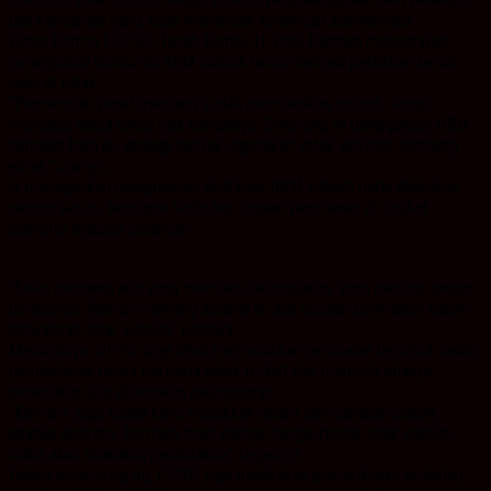
dan kendaraan yang tidak memenuhi ketentuan administrasi.
Ketua Komisi I DPRD Tanah Bumbu H. Bobi Rahman mengatakan
peningkatan konsumsi BBM subsidi harus menjadi perhatian serius
seluruh pihak.
“Pemerintah pusat memang sudah memberikan subsidi, tetapi
mengapa harga tetap naik semuanya. Sekarang ini penggunaan BBM
semakin banyak, apalagi banyak digunakan untuk aktivitas tambang
emas,” ujarnya.
Ia menegaskan pengawasan distribusi BBM subsidi perlu dilakukan
secara serius, terutama terhadap dugaan permainan di tingkat
operator maupun pelangsir.
“Kalau memang ada yang memberi kelonggaran, yang penting jangan
berlebihan. Namun memang selama ini ada dugaan permainan dalam
penyaluran solar subsidi,” katanya.
Menurutnya, DPRD juga telah memasukkan persoalan tersebut dalam
pembahasan resmi bersama pihak terkait dan meminta adanya
penindakan jika ditemukan pelanggaran.
“Kemarin juga sudah kami masukkan dalam pembahasan bahwa
apabila operator bermain-main dengan harga minyak solar subsidi,
maka akan dilakukan penindakan,” tegasnya.
Dalam monitoring itu, DPRD juga melakukan pemeriksaan terhadap