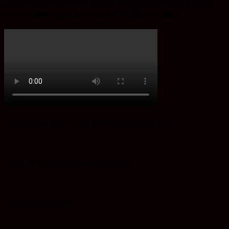
Spaice Iklan Ayu Tyas Lysa Rifiana Ketua Divisi Bidang
Perencanaan dan Informasi KPU Tanah Bumbu
Iklan Ketua KPU Tanah Bumbu Hut RI ke 80
Iklan 17 Agustus Desa Batu Bulan
Desa Gunung Raya