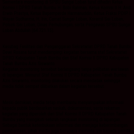
Sementara monitoring di SPBU Sungai Loban turut dihadiri Ketua
Komisi I DPRD Tanah Bumbu H. Bobi Rahman, Ketua Komisi II H. Andi
Erwin Prastya, Ketua Bapemperda Harmanuddin, Ketua Fraksi PDIP I
Wayan Sudharma, H. Irin, Camat Sungai Loban, Koramil Sei Loban,
Polsek Sei Loban, Dinas Perhubungan, serta Pengawas SPBU Sungai
Loban Abdullah (64.721.15).
Kasubag Fasilitasi dan Penganggaran Sekretariat DPRD Tanah Bumbu
Dewi Rosana turut mendampingi kegiatan bersama staf Sekretariat
DPRD Kabupaten Tanah Bumbu dan Staf Komisi II DPRD Kabupaten
Tanah Bumbu Azis Siswanto.
Kegiatan monitoring tersebut berlangsung tanpa pelibatan wartawan
di lapangan. Menurut Staf Komisi II DPRD Kabupaten Tanah Bumbu
Azis Siswanto, monitoring dilakukan secara mendadak sehingga
media tidak sempat dilibatkan dalam kegiatan tersebut.
Meski demikian, media tetap membantu menyampaikan informasi
kepada publik berdasarkan naskah, dokumentasi, serta rekaman
kegiatan yang diperoleh dari Staf Komisi II DPRD Kabupaten Tanah
Bumbu yang mengikuti seluruh rangkaian monitoring di lapangan.
Sebagai bentuk keterbukaan informasi dan menjaga keberimbangan
pemberitaan, pihak media juga berupaya meminta izin kepada pemilik