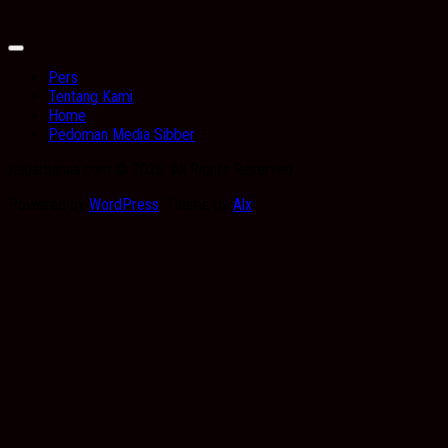
Expand
Menu
Pers
Tentang Kami
Home
Pedoman Media Sibber
Kabarbanua.com © 2026. All Rights Reserved.
Powered by
WordPress
. Theme by
Alx
.