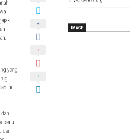
WordPress.org
anah
awa
gajak
IMAGE
rah
an.
rang yang
rugi.
ah ini
n dan
a perlu
a dan
an