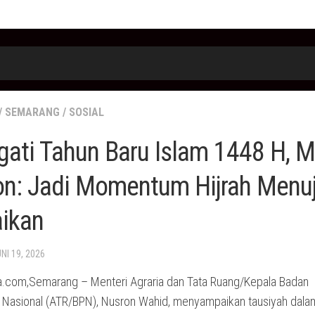
/
SEMARANG
/
SOSIAL
gati Tahun Baru Islam 1448 H, M
on: Jadi Momentum Hijrah Menu
aikan
UNI 19, 2026
.com,Semarang – Menteri Agraria dan Tata Ruang/Kepala Badan
 Nasional (ATR/BPN), Nusron Wahid, menyampaikan tausiyah dala