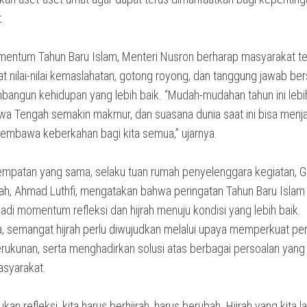
.
mentum Tahun Baru Islam, Menteri Nusron berharap masyarakat t
 nilai-nilai kemaslahatan, gotong royong, dan tanggung jawab be
angun kehidupan yang lebih baik. “Mudah-mudahan tahun ini lebih
awa Tengah semakin makmur, dan suasana dunia saat ini bisa menja
membawa keberkahan bagi kita semua,” ujarnya.
mpatan yang sama, selaku tuan rumah penyelenggara kegiatan, G
h, Ahmad Luthfi, mengatakan bahwa peringatan Tahun Baru Isla
jadi momentum refleksi dan hijrah menuju kondisi yang lebih baik.
, semangat hijrah perlu diwujudkan melalui upaya memperkuat per
rukunan, serta menghadirkan solusi atas berbagai persoalan yang
asyarakat.
ukan refleksi, kita harus berhijrah, harus berubah. Hijrah yang kita 