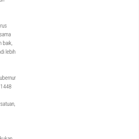
erus
rsama
 baik,
di lebih
ubernur
m 1448
satuan,
lakukan