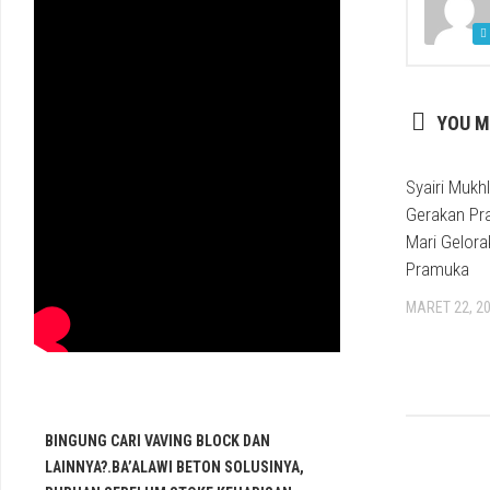
YOU M
Syairi Mukh
Gerakan Pr
Mari Gelora
Pramuka
MARET 22, 2
BINGUNG CARI VAVING BLOCK DAN
LAINNYA?.BA’ALAWI BETON SOLUSINYA,