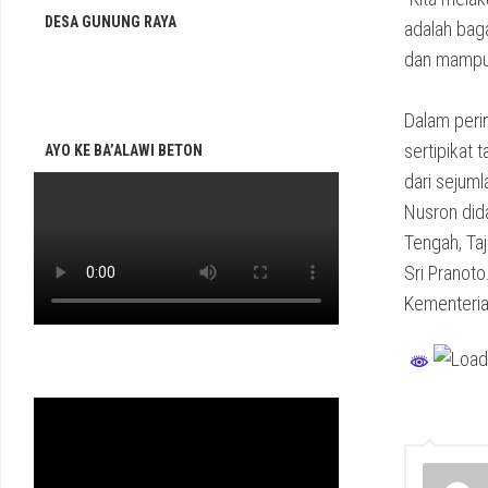
DESA GUNUNG RAYA
adalah bag
dan mampu 
Dalam peri
sertipikat
AYO KE BA’ALAWI BETON
dari sejum
Nusron did
Tengah, Ta
Sri Pranoto
Kementeri