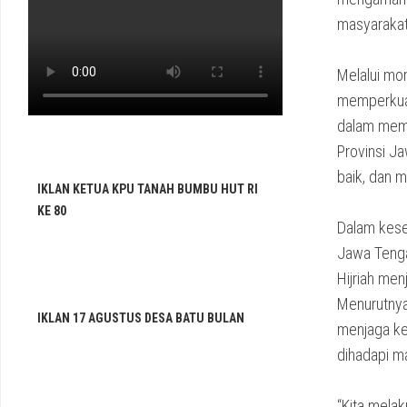
masyarakat
Melalui mo
memperkuat
dalam memb
Provinsi J
baik, dan 
IKLAN KETUA KPU TANAH BUMBU HUT RI
KE 80
Dalam kese
Jawa Tenga
Hijriah men
Menurutnya
IKLAN 17 AGUSTUS DESA BATU BULAN
menjaga ke
dihadapi m
“Kita melak