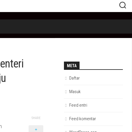
enteri
META
ju
Daftar
Masuk
Feed entri
SHARE
Feed komentar
m