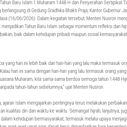
 Tahun Baru Islam 1 Muharam 1448 H dan Penyerahan Sertipikat T
 berlangsung di Gedung Gradhika Bhakti Praja, Kantor Gubernur J
lasa (16/06/2026). Dalam kegiatan tersebut, Menteri Nusron men
 menjadikan Tahun Baru Islam sebagai momentum refleksi dan hij
baikan, baik dalam kehidupan pribadi maupun sosial kemasyarakat
pa yang hari ini lebih baik dari hari-hari yang lalu maka termasuk o
Kalau hari ini sama dengan hari-hari yang lalu termasuk orang yang 
 suasana Muharam, kita sama-sama berdoa semoga tahun 1448 Hijri
daripada tahun-tahun sebelumnya,” ujar Menteri Nusron.
, ajaran Islam mengajarkan pentingnya terus melakukan perbaika
n kualitas diri dari waktu ke waktu. Semangat hijrah, lanjutnya, jug
 dalam kehidupan bermasyarakat, termasuk melalui upaya menjag
n aset-aset umat agar dapat terus dimanfaatkan bagi kepenting