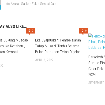
Info Akurat, Sajikan Fakta Sesuai Data
AY ALSO LIKE...
0
0
lis Dukung Muscab
Eka Syapruddin: Pembelajaran
amuka Kotabaru,
Tatap Muka di Tanbu Selama
kan Kembali
Bulan Ramadan Tetap Digelar
Perkokoh S
APRIL 6, 2022
Semua Pih
022
Gelar Dekl
2024
SEPTEMBER 