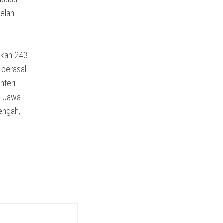
elah
hkan 243
 berasal
nteri
r Jawa
engah,