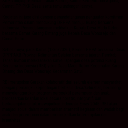
SKPD lingkup Pemkab Tanah Bumbu, Kantor Kementerian Agama,
Camat, TP PKK Desa, serta tamu undangan lainnya.
Kegiatan ini juga diisi dengan penandatanganan penguatan komitmen
Pemerintah dalam mendukung DRPPA menuju Ruang Bersama
Indonesia. Penandatanganan melibatkan Kepala Desa Madu Retno
bersama Camat Karang Bintang juga Kepala Desa Wonorejo dan
Camat Satui.
Sebelumnya, pada Kamis (18/6/2026), Kemen PPPA bersama Dinas
DPPPAKB Provinsi Kalimantan Selatan bersama jajaran Pemkab
Tanah Bumbu melaksanakan survei lapangan desa potensi Ruang
Bersama Indonesia (RBI) yakni Desa Madu Retno Kecamatan Karang
Bintang dan Desa Wonorejo Kecamatan Satui.
RBI merupakan Gerakan kolaboratif dari seluruh elemen masyarakat
dengan pemangku kepentingan berbasis desa/kelurahan, bersinergi
menyelenggarakan program perspektif perempuan dan anak,
berdasarkan kearifan lokal secara holistik, integratif, dan
berkelenjutan untuk mewujudkan Indonesia Emas 2045. RBI akan
menjadi solusi dalam memberikan alternatif kegiatan dan wadah bagi
anak dan perempuan dalam meningkatkan keterampilan dan
kreativitas.