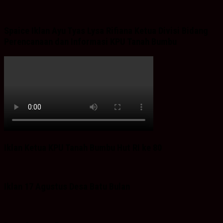
Spaice Iklan Ayu Tyas Lysa Rifiana Ketua Divisi Bidang
Perencanaan dan Informasi KPU Tanah Bumbu
Iklan Ketua KPU Tanah Bumbu Hut RI ke 80
Iklan 17 Agustus Desa Batu Bulan