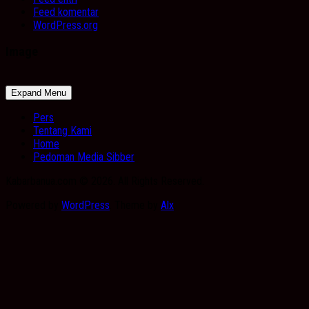
Feed komentar
WordPress.org
Image
Expand Menu
Pers
Tentang Kami
Home
Pedoman Media Sibber
Kabarbanua.com © 2026. All Rights Reserved.
Powered by
WordPress
. Theme by
Alx
.