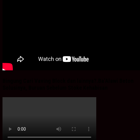
Bingung Cari Vaving Block dan lainnya?.Ba’Alawi Beton
Solusinya, Buruan Sebelum Stoke Kehabisan