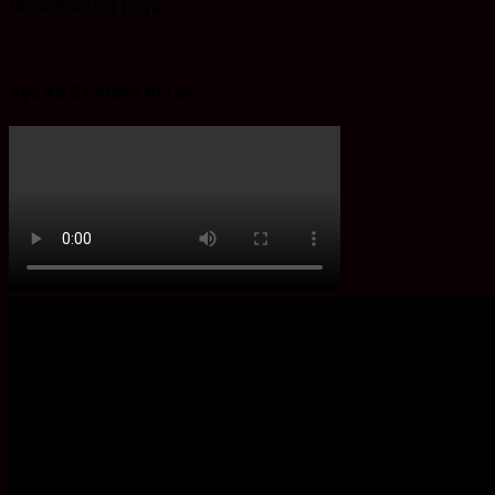
Desa Gunung Raya
Ayo ke Ba’Alawi Beton