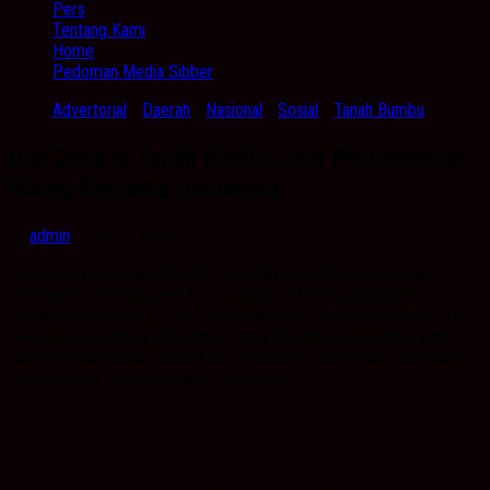
Pers
Tentang Kami
Home
Pedoman Media Sibber
Advertorial
/
Daerah
/
Nasional
/
Sosial
/
Tanah Bumbu
Dua Desa di Tanah Bumbu Jadi Percontohan
Ruang Bersama Indonesia
by
admin
· Juni 21, 2026
Kabarbanua.com,Tanah Bumbu – Kepala Dinas Pemberdayaan
Perempuan, Perlindungan Anak, Pengendalian Penduduk dan
Keluarga Berencana (DP3AP2KB) Kabupaten Tanah Bumbu, Erli Yuli
Susanti, mengatakan Kabupaten Tanah Bumbu menjadi salah satu
daerah di Kalimantan Selatan yang mendapat pendampingan dalam
implementasi Ruang Bersama Indonesia (RBI).