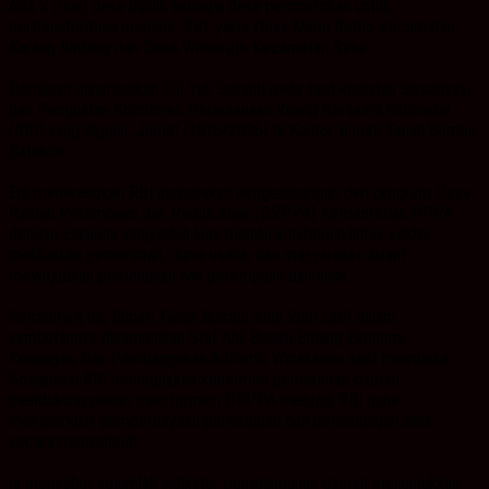
Ada 2 (dua) desa dipilih sebagai desa percontohan untuk
bertransformasi menjadi RBI, yakni Desa Madu Retno Kecamatan
Karang Bintang dan Desa Wonorejo Kecamatan Satui.
Demikian disampaikan Erli Yuli Susanti pada saat kegiatan Sosialisasi
dan Penguatan Komitmen Pelaksanaan Ruang Bersama Indonesia
(RBI) yang digelar, Jumat (19/6/2026) di Kantor Bupati Tanah Bumbu,
Batulicin.
Erli menerangkan RBI merupakan pengembangan dari program Desa
Ramah Perempuan dan Peduli Anak (DRPPA) Kementerian PPPA
dengan cakupan yang lebih luas melalui kolaborasi lintas sektor,
melibatkan pemerintah, dunia usaha, dan masyarakat dalam
mewujudkan pemenuhan hak perempuan dan anak.
Sementara itu, Bupati Tanah Bumbu Andi Rudi Latif dalam
sambutannya disampaikan Staf Ahli Bupati Bidang Ekonomi,
Keuangan, dan Pembangunan Adrianto Wicaksono saat membuka
Sosialisasi RBI menegaskan komitmen pemerintah daerah
mendukung penuh transformasi DRPPA menjadi RBI guna
memperkuat pemberdayaan perempuan dan perlindungan anak
secara menyeluruh.
Ia menyebut sejumlah indikator pembangunan daerah menunjukkan