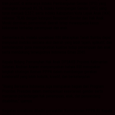
tren positif, di antaranya Indeks Pembangunan Gender (IPG) yang
meningkat menjadi 85,74, Indeks Ketimpangan Gender (IKG) yang
turun menjadi 0,557, serta Indeks Kabupaten/Kota Layak Anak (IKK)
sebesar 78,46 dengan kategori Responsif Gender dan Hak Anak.
Meski demikian, pemerintah daerah tetap mewaspadai kasus
kekerasan terhadap perempuan dan anak.
Sementara itu, melalui sosialisasi RBI diharapkan Tanah Bumbu dapat
menyusun matriks rencana aksi daerah yang lebih tajam, aplikatif, dan
berkelanjutan guna meningkatkan kualitas hidup perempuan dan anak
serta mendukung terwujudnya Indonesia Emas 2045.
Kepala Bidang Pemenuhan Hak Anak DP3AKB Provinsi Kalimantan
Selatan, Andrian Anwari menyampaikan bahwa RBI merupakan
langkah strategis Kemen PPPA dalam membangun gerakan
kolaboratif yang lebih holistik, kreatif, dan berkelanjutan.
“Ruang Bersama Indonesia juga merupakan bagian dari Program
Prioritas Presiden dalam memperkuat kesetaraan gender serta
menjamin perlindungan hak perempuan, anak, dan penyandang
disabilitas,” ujarnya.
Kegiatan sosialisasi dihadiri perwakilan Kementerian PPPA RI, Kepala