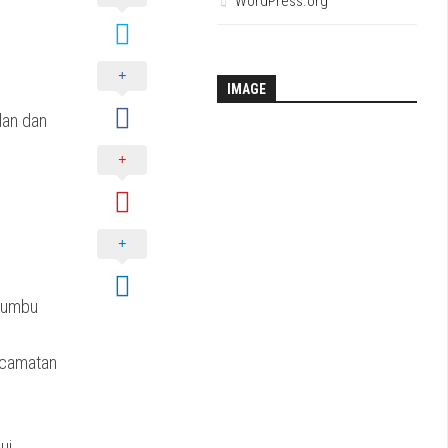
WordPress.org
IMAGE
lan dan
Bumbu
ecamatan
ui