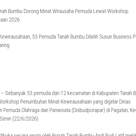
nah Bumbu Dorong Minat Wirausaha Pemuda Lewat Workshop
haan 2026
ewirausahaan, 53 Pemuda Tanah Bumbu Dilatih Susun Business P
aring
 – Sebanyak 53 pemuda dari 12 kecamatan di Kabupaten Tanah 
Workshop Penumbuhan Minat Kewirausahaan yang digelar Dinas
 Pemuda Olahraga dan Pariwisata (Disbudporapar) di Pagatan, K
, Senin (22/6/2026).
ibuka secara resmi oleh Bupati Tanah Bumbu Andi Rudi Latif melal