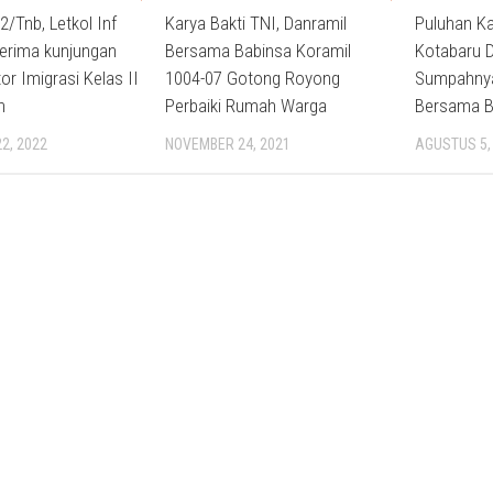
/Tnb, Letkol Inf
Karya Bakti TNI, Danramil
Puluhan Ka
Terima kunjungan
Bersama Babinsa Koramil
Kotabaru D
or Imigrasi Kelas II
1004-07 Gotong Royong
Sumpahnya,
n
Perbaiki Rumah Warga
Bersama B
2, 2022
NOVEMBER 24, 2021
AGUSTUS 5,