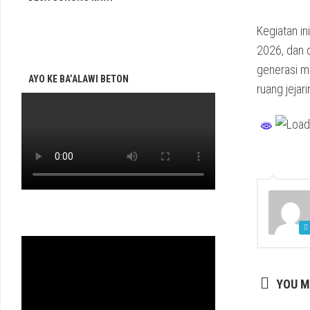
Kegiatan i
2026, dan 
generasi m
AYO KE BA’ALAWI BETON
ruang jejar
YOU M