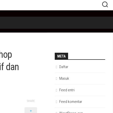
hop
META
f dan
Daftar
Masuk
Feed entri
SHARE
Feed komentar