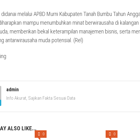
ni didanai melalui APBD Murni Kabupaten Tanah Bumbu Tahun Angg
diharapkan mampu menumbuhkan minat berwirausaha di kalangan
uda, memberikan bekal keterampilan manajemen bisnis, serta m
ing antarwirausaha muda potensial. (Rel)
admin
Info Akurat, Sajikan Fakta Sesuai Data
AY ALSO LIKE...
0
0