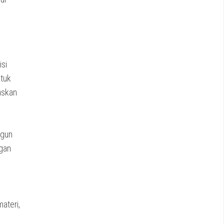
si
ntuk
askan
ngun
ngan
s
ateri,