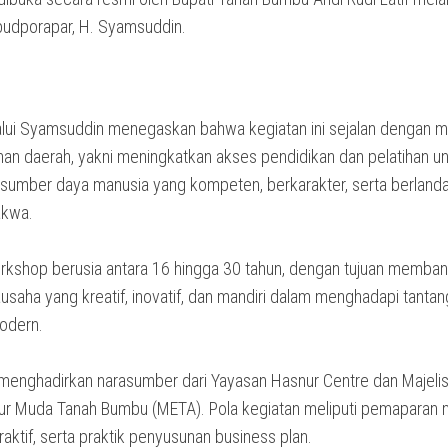
budporapar, H. Syamsuddin.
alui Syamsuddin menegaskan bahwa kegiatan ini sejalan dengan mi
n daerah, yakni meningkatkan akses pendidikan dan pelatihan u
 sumber daya manusia yang kompeten, berkarakter, serta berland
akwa.
rkshop berusia antara 16 hingga 30 tahun, dengan tujuan memba
usaha yang kreatif, inovatif, dan mandiri dalam menghadapi tanta
odern.
enghadirkan narasumber dari Yayasan Hasnur Centre dan Majeli
ur Muda Tanah Bumbu (META). Pola kegiatan meliputi pemaparan m
eraktif, serta praktik penyusunan business plan.