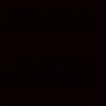
“Sertipikat tanah ulayat tidak terbit begitu saja. Prosesnya diawali
dengan pengadministrasian melalui inventarisasi dan identifikasi,
dilanjutkan dengan pengukuran hingga diterbitkannya daftar tanah
ulayat. Setelah itu, sesuai ketentuan, masyarakat dapat mengajukan
pendaftaran tanah sampai akhirnya memperoleh sertipikat,” ujar Staf
Ahli Bidang Hukum Agraria dan Masyarakat Adat, Slameto Dwi
Martono.
Slameto Dwi Martono menjelaskan, pengadministrasian adalah tahap
awal yang dilakukan untuk memastikan keberadaan tanah ulayat
beserta masyarakat hukum adat yang menguasainya. Pada tahap ini
dilakukan inventarisasi dan identifikasi, yang dilanjutkan dengan
pengukuran dan pemetaan bidang tanah untuk mengetahui letak, luas,
serta batas wilayah tanah ulayat secara jelas. Hasilnya kemudian
dituangkan dalam daftar tanah ulayat yang memuat peta bidang,
identitas masyarakat hukum adat, dan nomor identifikasi bidang tanah.
Bagi kesatuan masyarakat hukum adat yang berbentuk badan hukum,
proses baru bisa dilanjutkan setelah melalui tahap penetapan