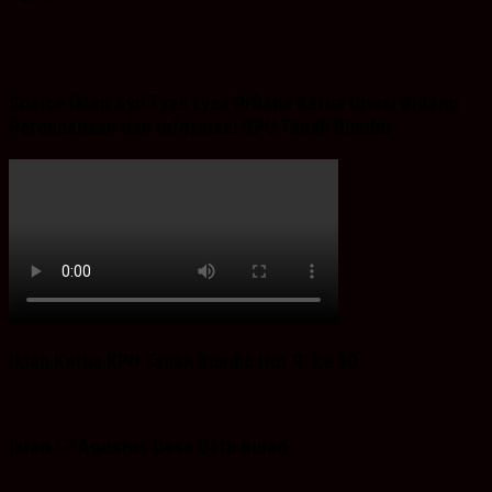
Spaice Iklan Ayu Tyas Lysa Rifiana Ketua Divisi Bidang
Perencanaan dan Informasi KPU Tanah Bumbu
Iklan Ketua KPU Tanah Bumbu Hut RI ke 80
Iklan 17 Agustus Desa Batu Bulan