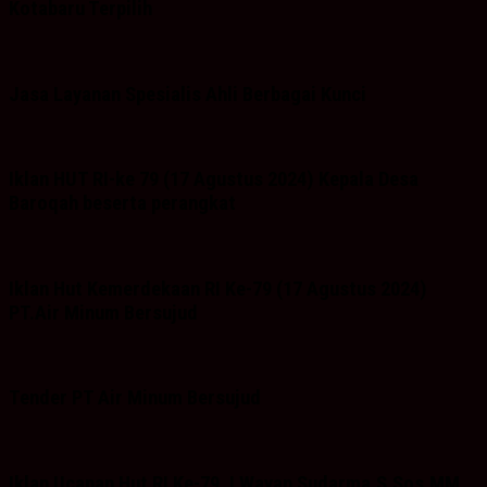
Kotabaru Terpilih
Jasa Layanan Spesialis Ahli Berbagai Kunci
Iklan HUT RI-ke 79 (17 Agustus 2024) Kepala Desa
Baroqah beserta perangkat
Iklan Hut Kemerdekaan RI Ke-79 (17 Agustus 2024)
PT.Air Minum Bersujud
Tender PT Air Minum Bersujud
Iklan Ucapan Hut RI Ke-79. I Wayan Sudarma.S.Sos.MM