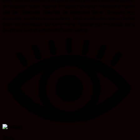
diikuti oleh perwakilan masyarakat hukum adat dari berbagai wilayah
di Kabupaten Buton Selatan. Terdapat perwakilan masyarakat hukum
adat dari Kabupaten Wakatobi dan Kabupaten Buton Utara yang juga
menyimak sosialisasi secara daring. Turut memberikan materi dalam
forum ini, perwakilan dari Kementerian Kelautan dan Perikanan, serta
Sekretaris Daerah Kabupaten Buton Selatan.
Share