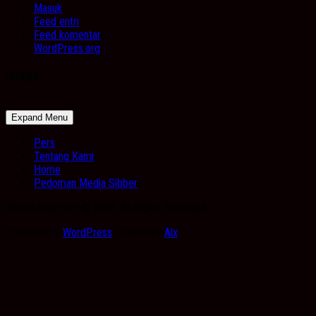
Masuk
Feed entri
Feed komentar
WordPress.org
Image
Expand Menu
Pers
Tentang Kami
Home
Pedoman Media Sibber
Kabarbanua.com © 2026. All Rights Reserved.
Powered by
WordPress
. Theme by
Alx
.