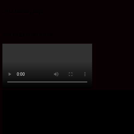
Desa Gunung Raya
Ayo ke Ba’Alawi Beton