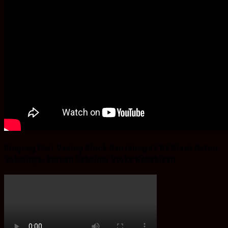
Bingung Cari Vaving Block dan lainnya?.Ba’Alawi Beton
Solusinya, Buruan Sebelum Stoke Kehabisan