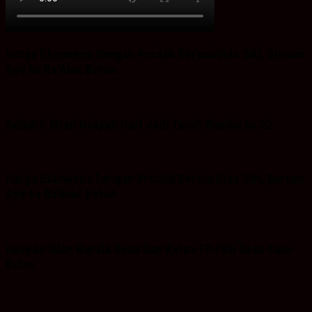
Harga Ekonomis Dengan Produk Berkualitas SNI, Buruan
Ayo ke Ba’Alwi Beton
Saladri: Iklan Ucapan Hari Jadi Tanah Bumbu ke 22
Harga Ekonomis Dengan Produk Berkualitas SNI, Buruan
Ayo ke Ba’Alwi Beton
Ucapan Iklan Kepala Desa Dan Ketua TP PKK Desa Batu
Bulan