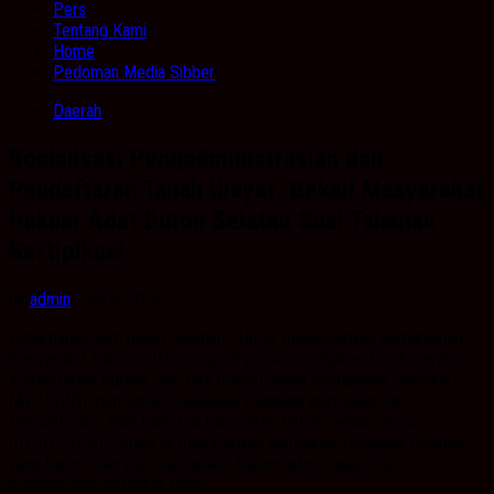
Pers
Tentang Kami
Home
Pedoman Media Sibber
Daerah
Sosialisasi Pengadministrasian dan
Pendaftaran Tanah Ulayat, Bekali Masyarakat
Hukum Adat Buton Selatan Soal Tahapan
Sertipikasi
by
admin
· Juli 6, 2026
Kabarbanua.com,Buton Selatan – Untuk meningkatkan pemahaman
masyarakat hukum adat mengenai proses sertipikasi tanah ulayat,
Kementerian Agraria dan Tata Ruang/Badan Pertanahan Nasional
(ATR/BPN) menggelar Sosialisasi Pengadministrasian dan
Pendaftaran Tanah Ulayat di Kabupaten Buton Selatan, Rabu
(01/07/2026). Forum ini memberikan gambaran mengenai tahapan
yang harus ditempuh masyarakat hukum adat hingga bisa
memperoleh sertipikat tanah.