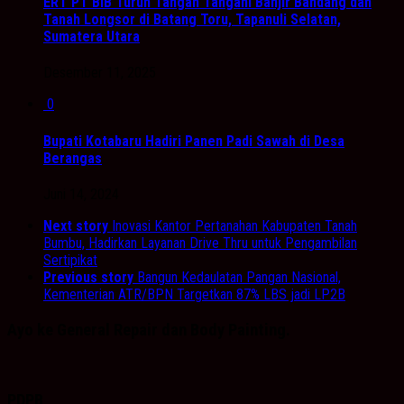
ERT PT BIB Turun Tangan Tangani Banjir Bandang dan
Tanah Longsor di Batang Toru, Tapanuli Selatan,
Sumatera Utara
Desember 11, 2025
0
Bupati Kotabaru Hadiri Panen Padi Sawah di Desa
Berangas
Juni 14, 2024
Next story
Inovasi Kantor Pertanahan Kabupaten Tanah
Bumbu, Hadirkan Layanan Drive Thru untuk Pengambilan
Sertipikat
Previous story
Bangun Kedaulatan Pangan Nasional,
Kementerian ATR/BPN Targetkan 87% LBS jadi LP2B
Ayo ke General Repair dan Body Painting.
PDPB