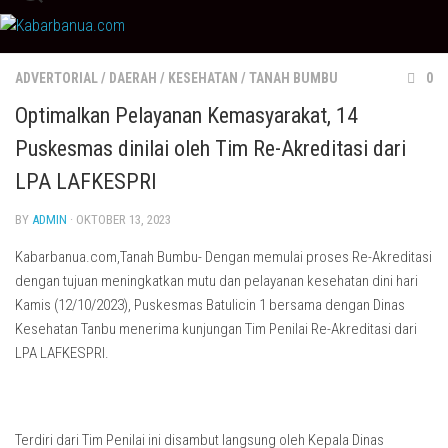
Skip
to
content
ADVERTORIAL
/
DAERAH
/
KESEHATAN
/
TANAH BUMBU
0
Optimalkan Pelayanan Kemasyarakat, 14
Puskesmas dinilai oleh Tim Re-Akreditasi dari
LPA LAFKESPRI
BY
ADMIN
· OKTOBER 13, 2023
Kabarbanua.com,Tanah Bumbu- Dengan memulai proses Re-Akreditasi
dengan tujuan meningkatkan mutu dan pelayanan kesehatan dini hari
Kamis (12/10/2023), Puskesmas Batulicin 1 bersama dengan Dinas
Kesehatan Tanbu menerima kunjungan Tim Penilai Re-Akreditasi dari
LPA LAFKESPRI.
Terdiri dari Tim Penilai ini disambut langsung oleh Kepala Dinas