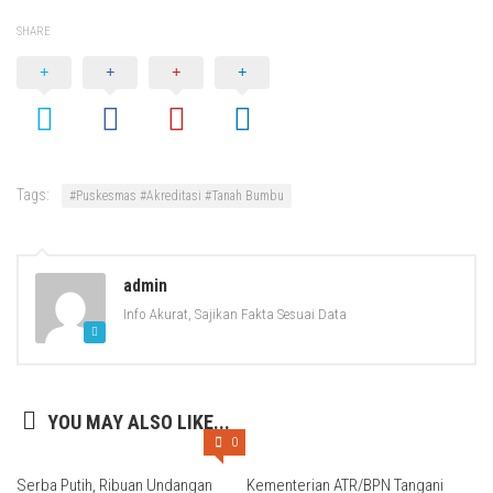
SHARE
Tags:
#Puskesmas #Akreditasi #Tanah Bumbu
admin
Info Akurat, Sajikan Fakta Sesuai Data
YOU MAY ALSO LIKE...
0
Serba Putih, Ribuan Undangan
Kementerian ATR/BPN Tangani