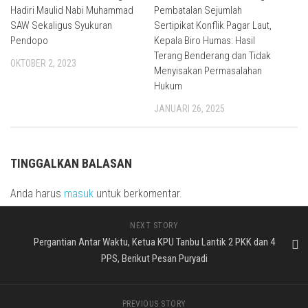
Hadiri Maulid Nabi Muhammad
Pembatalan Sejumlah
SAW Sekaligus Syukuran
Sertipikat Konflik Pagar Laut,
Pendopo
Kepala Biro Humas: Hasil
Terang Benderang dan Tidak
OKTOBER 2, 2023
Menyisakan Permasalahan
Hukum
JANUARI 26, 2025
TINGGALKAN BALASAN
Anda harus
masuk
untuk berkomentar.
NEXT STORY
Pergantian Antar Waktu, Ketua KPU Tanbu Lantik 2 PKK dan 4
PPS, Berikut Pesan Puryadi
PREVIOUS STORY