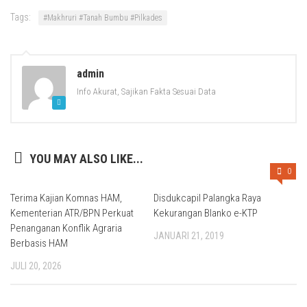
Tags:
#Makhruri #Tanah Bumbu #Pilkades
admin
Info Akurat, Sajikan Fakta Sesuai Data
YOU MAY ALSO LIKE...
0
Terima Kajian Komnas HAM,
Disdukcapil Palangka Raya
Kementerian ATR/BPN Perkuat
Kekurangan Blanko e-KTP
Penanganan Konflik Agraria
JANUARI 21, 2019
Berbasis HAM
JULI 20, 2026