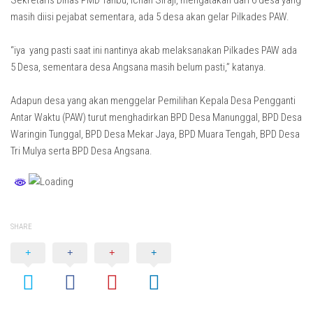
Sekretaris Dinas PMD Tanbu, Ichan Siraji, mengatakan dari 6 desa yang
masih diisi pejabat sementara, ada 5 desa akan gelar Pilkades PAW.
“iya yang pasti saat ini nantinya akab melaksanakan Pilkades PAW ada
5 Desa, sementara desa Angsana masih belum pasti,” katanya.
Adapun desa yang akan menggelar Pemilihan Kepala Desa Pengganti
Antar Waktu (PAW) turut menghadirkan BPD Desa Manunggal, BPD Desa
Waringin Tunggal, BPD Desa Mekar Jaya, BPD Muara Tengah, BPD Desa
Tri Mulya serta BPD Desa Angsana.
SHARE