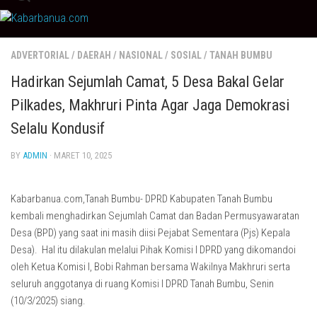
Skip
to
content
ADVERTORIAL
/
DAERAH
/
NASIONAL
/
SOSIAL
/
TANAH BUMBU
Hadirkan Sejumlah Camat, 5 Desa Bakal Gelar
Pilkades, Makhruri Pinta Agar Jaga Demokrasi
Selalu Kondusif
BY
ADMIN
· MARET 10, 2025
Kabarbanua.com,Tanah Bumbu- DPRD Kabupaten Tanah Bumbu
kembali menghadirkan Sejumlah Camat dan Badan Permusyawaratan
Desa (BPD) yang saat ini masih diisi Pejabat Sementara (Pjs) Kepala
Desa). Hal itu dilakulan melalui Pihak Komisi I DPRD yang dikomandoi
oleh Ketua Komisi I, Bobi Rahman bersama Wakilnya Makhruri serta
seluruh anggotanya di ruang Komisi I DPRD Tanah Bumbu, Senin
(10/3/2025) siang.