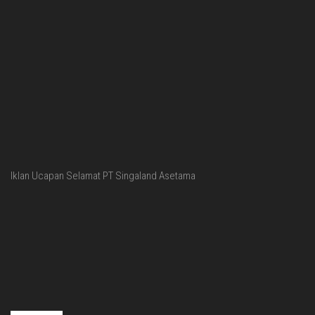
Iklan Ucapan Selamat PT Singaland Asetama