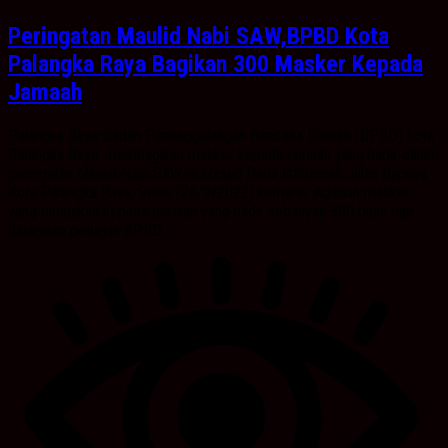
Peringatan Maulid Nabi SAW,BPBD Kota
Palangka Raya Bagikan 300 Masker Kepada
Jamaah
Palangka Raya-Badan Penanggulangan Bencana Daerah (BPBD) kota
Palangka Raya, membagikan masker kepada jamaah yang hadir dalam
peringatan Maulid Nabi SAW di Masjid Darul Istiqamah Jalan Bapuyu
Kota Palangka Raya, Senin (26/9/2022) kemarin. Adapun masker
yang dibagikan kepada jemaah yang hadir sebanyak 300 buah dan
dibagikan petugas BPBD...