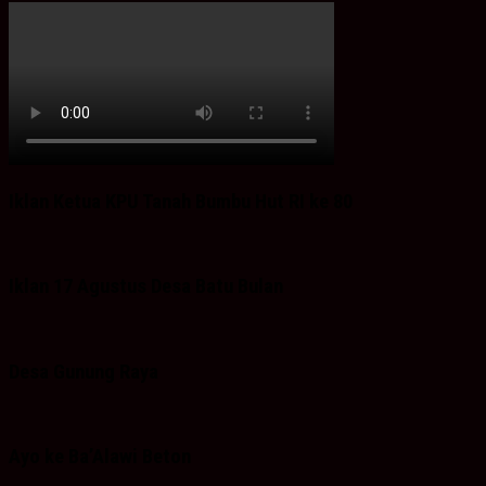
Iklan Ketua KPU Tanah Bumbu Hut RI ke 80
Iklan 17 Agustus Desa Batu Bulan
Desa Gunung Raya
Ayo ke Ba’Alawi Beton