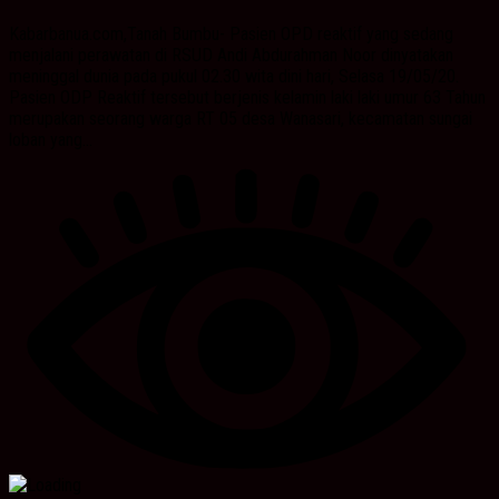
Kabarbanua.com,Tanah Bumbu- Pasien OPD reaktif yang sedang
menjalani perawatan di RSUD Andi Abdurahman Noor dinyatakan
meninggal dunia pada pukul 02.30 wita dini hari, Selasa 19/05/20.
Pasien ODP Reaktif tersebut berjenis kelamin laki laki umur 63 Tahun
merupakan seorang warga RT 05 desa Wanasari, kecamatan sungai
loban yang...