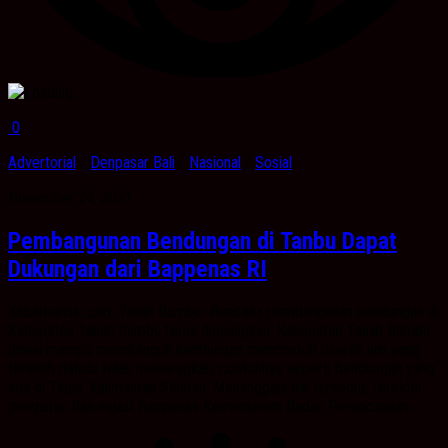
0
Advertorial
/
Denpasar Bali
/
Nasional
/
Sosial
November 24, 2021
Pembangunan Bendungan di Tanbu Dapat
Dukungan dari Bappenas RI
Kabarbanua.com, Tanah Bumbu- Rencana pembangunan bendungan di
Kabupaten Tanah Bumbu terus digaungkan. Kabupaten Tanah Bumbu
dinilai mampu membangun bendungan mencontoh daerah lain yang
terlebih dahulu telah menerapkan, contohnya seperti bendungan yang
ada di Tapin, Kalimantan Selatan. Menanggapi hal tersebut, Direktur
pengairan dan irigasi Bappenas Kementerian Badan Perencanaan...