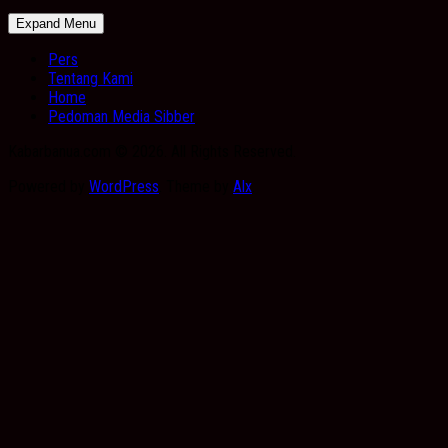
Expand Menu
Pers
Tentang Kami
Home
Pedoman Media Sibber
Kabarbanua.com © 2026. All Rights Reserved.
Powered by
WordPress
. Theme by
Alx
.