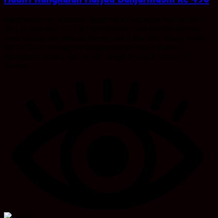
Kabarbanua.com, Kotabaru- Banjarmasin Sasirangan Festival (BSF)
yang ke lima tahun 2021 di Plaza Mercure Duta Mall Banjarmasin
resmi ditutup oleh Walikota Banjarmasin H.Ibnu Sina, Minggu malam (
10/10/21 ) Acara yang berlangsung secara hybrid event ini
berlangsung selama tiga hari dari tanggal 8 sampai dengan 10
Oktober...