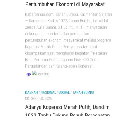
Pertumbuhan Ekonomi di Mayarakat
Kabarbanua.com, Tanah Bumbu, Kalimantan Selatan
— Komandan Kodim 1022/Tanah Bumbu, Letkol Inf
Zierda Aulia Salam, S.Hub.Int., M.H.I., menyatakan
dukungan penuh terhadap percepatan
pertumbuhan ekonomi masyarakat melalui program
Koperasi Merah Putih. Pernyataan tersebut
disampaikan saat menghadiri kegiatan Peletakan
Batu Pertama Pembangunan Fisik 800 Gerai
Pergudangan dan Kelengkapan Koperasi...
DAERAH
/
NASIONAL
/
SOSIAL
/
TANAH BUMBU
OKTOBER 18, 2025
Adanya Koperasi Merah Putih, Dandim
1022 Tanbu Dukung Penuh Percepatan