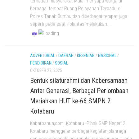
terhadap masyarakat Mulai menyapa warga di
berbagai tempat Ruang Pelayanan Terpadu di
Polres Tanah Bumbu dan diberbagai tempat juga
seperti pada saat Polantas melakukan...
ADVERTORIAL
/
DAERAH
/
KESENIAN
/
NASIONAL
/
PENDIDIKAN
/
SOSIAL
OKTOBER 23, 2025
Bentuk silaturahmi dan Kebersamaan
Antar Generasi, Berbagai Perlombaan
Meriahkan HUT ke-66 SMPN 2
Kotabaru
Kabarbanua,com. Kotabaru -Pihak SMP Negeri 2
Kotabaru menggelar berbagai kegiatan olahraga
dan perlombaan dalam rangka perayaan Hari Ulang