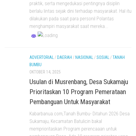
praktik, serta mengedukasi pentingnya disiplin
berlalu lintas sejak dini terhadap masyarakat. Hal itu
dilakukan pada saat para personil Polantas
menghampiri masyarakat saat mereka...
ADVERTORIAL
/
DAERAH
/
NASIONAL
/
SOSIAL
/
TANAH
BUMBU
OKTOBER 14, 2025
Usulan di Musrenbang, Desa Sukamaju
Prioritaskan 10 Program Pemerataan
Pembanguan Untuk Masyarakat
Kabarbanua.com,Tanah Bumbu- Ditahun 2026 Desa
Sukamaju, Kecamatan Batulicin bakal
memprioritaskan Program perencaaan untuk