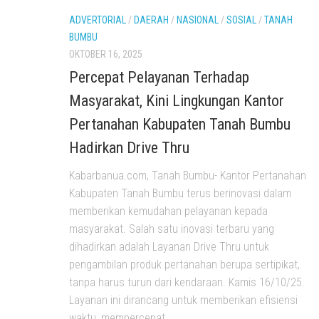
ADVERTORIAL
/
DAERAH
/
NASIONAL
/
SOSIAL
/
TANAH
BUMBU
OKTOBER 16, 2025
Percepat Pelayanan Terhadap
Masyarakat, Kini Lingkungan Kantor
Pertanahan Kabupaten Tanah Bumbu
Hadirkan Drive Thru
Kabarbanua.com, Tanah Bumbu- Kantor Pertanahan
Kabupaten Tanah Bumbu terus berinovasi dalam
memberikan kemudahan pelayanan kepada
masyarakat. Salah satu inovasi terbaru yang
dihadirkan adalah Layanan Drive Thru untuk
pengambilan produk pertanahan berupa sertipikat,
tanpa harus turun dari kendaraan. Kamis 16/10/25.
Layanan ini dirancang untuk memberikan efisiensi
waktu, mempercepat...