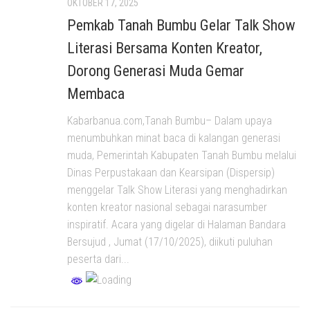
OKTOBER 17, 2025
Pemkab Tanah Bumbu Gelar Talk Show
Literasi Bersama Konten Kreator,
Dorong Generasi Muda Gemar
Membaca
Kabarbanua.com,Tanah Bumbu– Dalam upaya
menumbuhkan minat baca di kalangan generasi
muda, Pemerintah Kabupaten Tanah Bumbu melalui
Dinas Perpustakaan dan Kearsipan (Dispersip)
menggelar Talk Show Literasi yang menghadirkan
konten kreator nasional sebagai narasumber
inspiratif. Acara yang digelar di Halaman Bandara
Bersujud , Jumat (17/10/2025), diikuti puluhan
peserta dari...