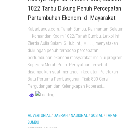
1022 Tanbu Dukung Penuh Percepatan
Pertumbuhan Ekonomi di Mayarakat
Kabarbanua.com, Tanah Bumbu, Kalimantan Selatan
— Komandan Kodim 1022/Tanah Bumbu, Letkol Inf
Zierda Aulia Salam, S.Hub.Int., M.H.I., menyatakan
dukungan penuh terhadap percepatan
pertumbuhan ekonomi masyarakat melalui program
Koperasi Merah Putih. Pernyataan tersebut
disampaikan saat menghadiri kegiatan Peletakan
Batu Pertama Pembangunan Fisik 800 Gerai
Pergudangan dan Kelengkapan Koperasi...
ADVERTORIAL
/
DAERAH
/
NASIONAL
/
SOSIAL
/
TANAH
BUMBU