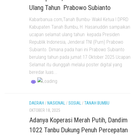
Ulang Tahun Prabowo Subianto
Kabarbanua.com,Tanah Bumbu- Wakil Ketua I DPRD
Kabupaten Tanah Bumbu, H. Hasanuddin sampaikan
ucapan selamat ulang tahun kepada Presiden
Republik Indonesia, Jenderal TNI (Purn) Prabowo
Subianto. Dimana pada hari ini Prabowo Subianto
berulang tahun pada jumat 17 Oktober 2025.Ucapan
Selamat itu diunggah melalui poster digital yang
beredar luas...
DAERAH
/
NASIONAL
/
SOSIAL
/
TANAH BUMBU
OKTOBER 18, 2025
Adanya Koperasi Merah Putih, Dandim
1022 Tanbu Dukung Penuh Percepatan