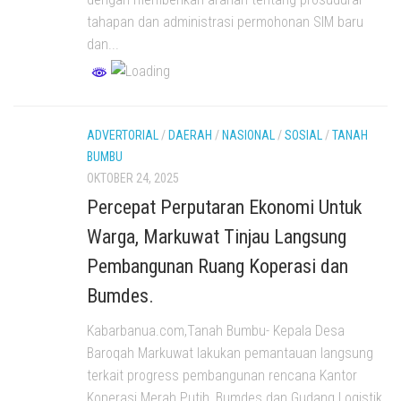
tahapan dan administrasi permohonan SIM baru
dan...
ADVERTORIAL
/
DAERAH
/
NASIONAL
/
SOSIAL
/
TANAH
BUMBU
OKTOBER 24, 2025
Percepat Perputaran Ekonomi Untuk
Warga, Markuwat Tinjau Langsung
Pembangunan Ruang Koperasi dan
Bumdes.
Kabarbanua.com,Tanah Bumbu- Kepala Desa
Baroqah Markuwat lakukan pemantauan langsung
terkait progress pembangunan rencana Kantor
Koperasi Merah Putih, Bumdes dan Gudang Logistik