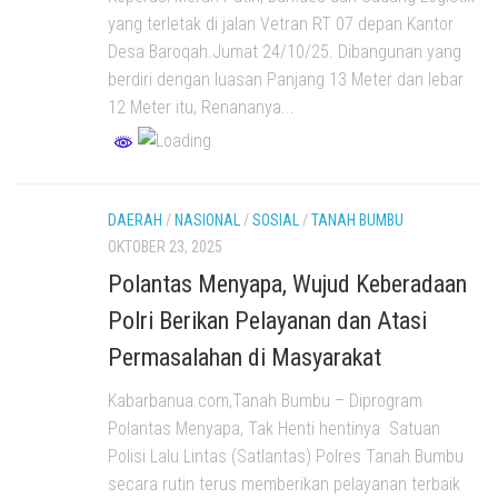
yang terletak di jalan Vetran RT 07 depan Kantor
Desa Baroqah.Jumat 24/10/25. Dibangunan yang
berdiri dengan luasan Panjang 13 Meter dan lebar
12 Meter itu, Renananya...
DAERAH
/
NASIONAL
/
SOSIAL
/
TANAH BUMBU
OKTOBER 23, 2025
Polantas Menyapa, Wujud Keberadaan
Polri Berikan Pelayanan dan Atasi
Permasalahan di Masyarakat
Kabarbanua.com,Tanah Bumbu – Diprogram
Polantas Menyapa, Tak Henti hentinya Satuan
Polisi Lalu Lintas (Satlantas) Polres Tanah Bumbu
secara rutin terus memberikan pelayanan terbaik