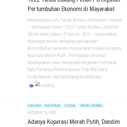
Pertumbuhan Ekonomi di Mayarakat
Kabarbanua.com, Tanah Bumbu, Kalimantan Selatan
— Komandan Kodim 1022/Tanah Bumbu, Letkol Inf
Zierda Aulia Salam, S.Hub.Int., M.H.I., menyatakan
dukungan penuh terhadap percepatan
pertumbuhan ekonomi masyarakat melalui program
Koperasi Merah Putih. Pernyataan tersebut
disampaikan saat menghadiri kegiatan Peletakan
Batu Pertama Pembangunan Fisik 800 Gerai
Pergudangan dan Kelengkapan Koperasi...
DAERAH
/
NASIONAL
/
SOSIAL
/
TANAH BUMBU
OKTOBER 18, 2025
Adanya Koperasi Merah Putih, Dandim