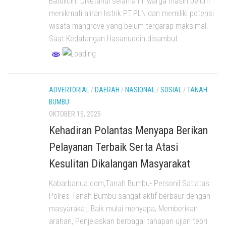
Batulicin. Diketahui selama ini warga masih belum
menikmati aliran listrik PT.PLN dan memiliki potensi
wisata mangrove yang belum tergarap maksimal.
Saat Kedatangan Hasanuddin disambut...
ADVERTORIAL
/
DAERAH
/
NASIONAL
/
SOSIAL
/
TANAH
BUMBU
OKTOBER 15, 2025
Kehadiran Polantas Menyapa Berikan
Pelayanan Terbaik Serta Atasi
Kesulitan Dikalangan Masyarakat
Kabarbanua.com,Tanah Bumbu- Personil Satlatas
Polres Tanah Bumbu sangat aktif berbaur dengan
masyarakat, Baik mulai menyapa, Memberikan
arahan, Penjelaskan berbagai tahapan ujian teori