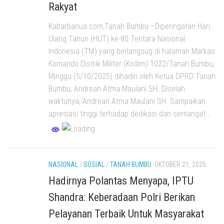
Rakyat
Kabarbanua.com,Tanah Bumbu –Diperingatan Hari
Ulang Tahun (HUT) ke-80 Tentara Nasional
Indonesia (TNI) yang berlangsug di halaman Markas
Komando Distrik Militer (Kodim) 1022/Tanah Bumbu,
Minggu (5/10/2025) dihadiri oleh Ketua DPRD Tanah
Bumbu, Andrean Atma Maulani SH. Diselah
waktunya, Andrean Atma Maulani SH. Sampaikan
apresiasi tinggi terhadap dedikasi dan semangat...
NASIONAL
/
SOSIAL
/
TANAH BUMBU
OKTOBER 21, 2025
Hadirnya Polantas Menyapa, IPTU
Shandra: Keberadaan Polri Berikan
Pelayanan Terbaik Untuk Masyarakat