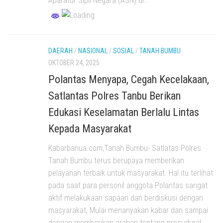
Aparatur Sipil Negara (ASN) di...
DAERAH
/
NASIONAL
/
SOSIAL
/
TANAH BUMBU
OKTOBER 24, 2025
Polantas Menyapa, Cegah Kecelakaan,
Satlantas Polres Tanbu Berikan
Edukasi Keselamatan Berlalu Lintas
Kepada Masyarakat
Kabarbanua.com,Tanah Bumbu- Satlatas Polres
Tanah Bumbu terus berupaya memberikan
pelayanan terbaik untuk masyarakat. Hal itu terlihat
pada saat para personil anggota Polantas sangat
aktif melakukaan sapaan dan berdiskusi dengan
masyarakat, Mulai menanyakan kabar dan sampai
dengan memberikan arahan tentang prosudural