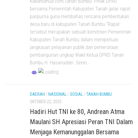
Kabarbanua.com,Tanah Bumbu- Pihak DPRD
bersama Pemerintah Kabupaten Tanah gelar rapat
paripurna guna membahas rencana pembentukan
desa baru di kabupaten Tanah Bumbu “Rapat
tersebut merupakan sebuah komitmen Pemerintah
Kabupaten Tanah Bumbu dalam memperluas
jangkauan pelayanan publik dan pemerataan
pembangunan ungkap Wakil Ketua DPRD Tanah
Bumbu H. Hasanuddin. Senin...
DAERAH
/
NASIONAL
/
SOSIAL
/
TANAH BUMBU
OKTOBER 22, 2025
Hadiri Hut TNI ke 80, Andrean Atma
Maulani SH Apresiasi Peran TNI Dalam
Menjaga Kemanunggalan Bersama