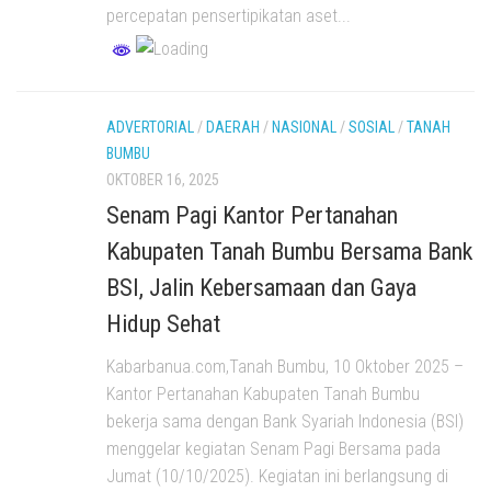
percepatan pensertipikatan aset...
ADVERTORIAL
/
DAERAH
/
NASIONAL
/
SOSIAL
/
TANAH
BUMBU
OKTOBER 16, 2025
Senam Pagi Kantor Pertanahan
Kabupaten Tanah Bumbu Bersama Bank
BSI, Jalin Kebersamaan dan Gaya
Hidup Sehat
Kabarbanua.com,Tanah Bumbu, 10 Oktober 2025 –
Kantor Pertanahan Kabupaten Tanah Bumbu
bekerja sama dengan Bank Syariah Indonesia (BSI)
menggelar kegiatan Senam Pagi Bersama pada
Jumat (10/10/2025). Kegiatan ini berlangsung di