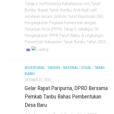
Tahap Ii, IninPesannya Kabarbanua.com,Tanah
Bumbu- Bupati Tanah Bumbu, Andi Rudi Latif
serahkan secara simbolis Surat Keputusan (SK)
Pengangkatan Pegawai Pemerintah dengan
Perjanjian Kerja (PPPK) Tahap II, sekaligus SK
Pengangkatan PPPK Paruh Waktu di Lingkungan
Pemerintah Kabupaten Tanah Bumbu Tahun 2025....
ADVERTORIAL
/
DAERAH
/
NASIONAL
/
SOSIAL
/
TANAH
BUMBU
OKTOBER 22, 2025
Gelar Rapat Paripurna, DPRD Bersama
Pemkab Tanbu Bahas Pembentukan
Desa Baru