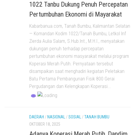
1022 Tanbu Dukung Penuh Percepatan
Pertumbuhan Ekonomi di Mayarakat
Kabarbanua.com, Tanah Bumbu, Kalimantan Selatan
— Komandan Kodim 1022/Tanah Bumbu, Letkol Inf
Zierda Aulia Salam, S.Hub.Int., M.H.I., menyatakan
dukungan penuh terhadap percepatan
pertumbuhan ekonomi masyarakat melalui program
Koperasi Merah Putih. Pernyataan tersebut
disampaikan saat menghadiri kegiatan Peletakan
Batu Pertama Pembangunan Fisik 800 Gerai
Pergudangan dan Kelengkapan Koperasi...
DAERAH
/
NASIONAL
/
SOSIAL
/
TANAH BUMBU
OKTOBER 18, 2025
Adanya Koperasi Merah Putih, Dandim