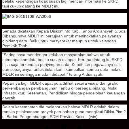
pelaku kepentingan tidak susah lagi mencari informasi ke SKPD,
tapi cukup datang ke MDLR ini.
Senada dikatakan Kepala Diskominfo Kab. Tanbu Ardiansyah.S.Sos.
Dibangunnya MDLR ini bertujuan untuk meningkatkan pelayanan
dibidang data. Baik untuk masyarakat maupun untuk kalangan
Pemkab Tanbu.
“Sering saya mendengar keluhan masyarakat bahwa untuk
mendapatkan data begitu susah didapat. Kerena datang ke SKPD
bisa saja terkendala penyimpan data. Kebetulan pegawainya cuti
dan sebagainya, untuk itulah kami kumpulkan semua data melalui
MDLR ini sehingga mudah didapat,” terang Ardiansyah.
Paparnya lagi, MDLR dapat pula dilihat secara visual dan grafik
perkembangan pembangunan Tanbu di berbagai bidang. Mulai
Infrastruktur, Kesehatan, Pendidikan hingga pengelolaan keuangan
daerah.
Dalam kesempatan dia melaporkan bahwa MDLR adalah dalam
rangka pelaksanaan proyek perubahan guna mengikuti Diklat Pim 2
di Badan Pengembangan SDM Provinsi Kalsel. (win)