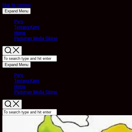
Skip to content
Expand Menu
Pers
Tentang Kami
Home
Pedoman Media Sibber
Expand Menu
Pers
Tentang Kami
Home
Pedoman Media Sibber