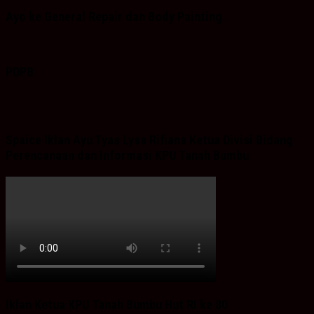
Ayo ke General Repair dan Body Painting.
PDPB
Spaice Iklan Ayu Tyas Lysa Rifiana Ketua Divisi Bidang
Perencanaan dan Informasi KPU Tanah Bumbu
Iklan Ketua KPU Tanah Bumbu Hut RI ke 80