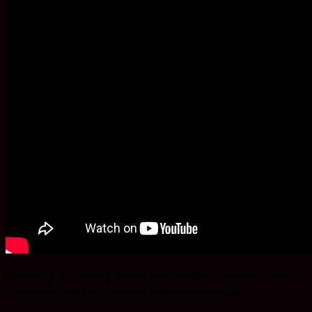
Bingung Cari Vaving Block dan lainnya?.Ba’Alawi Beton
Solusinya, Buruan Sebelum Stoke Kehabisan