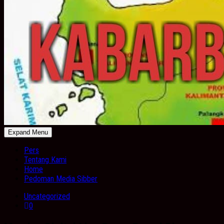
Expand Menu
Pers
Tentang Kami
Home
Pedoman Media Sibber
Uncategorized
0