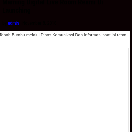
Maming Digital Live Room Resmi Di
Launching
by
admin
· November 8, 2018
ah Bumbu melalui Dinas Komunikasi Dan Informasi saat ini resmi