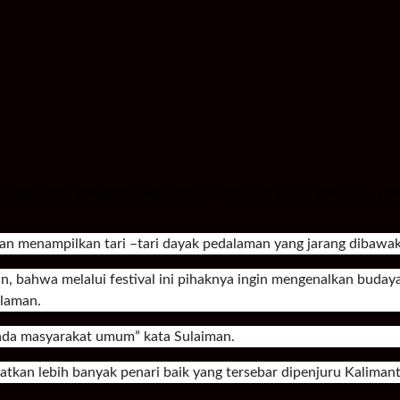
edalaman Se Kalimantan dilaksanakan. Festival ini digelar oleh Dinas P
engan menampilkan tari –tari dayak pedalaman yang jarang dibawaka
, bahwa melalui festival ini pihaknya ingin mengenalkan budaya
alaman.
pada masyarakat umum” kata Sulaiman.
batkan lebih banyak penari baik yang tersebar dipenjuru Kaliman