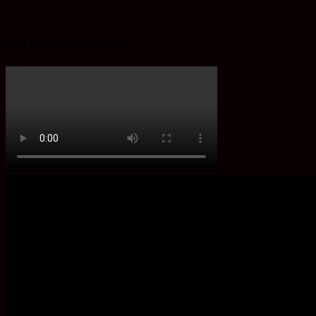
Ayo ke Ba’Alawi Beton