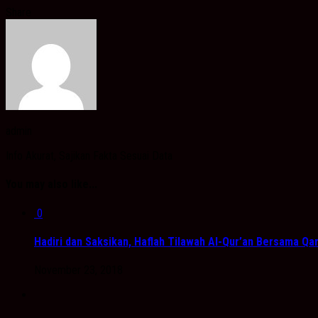
Share
admin
Info Akurat, Sajikan Fakta Sesuai Data
You may also like...
0
Hadiri dan Saksikan, Haflah Tilawah Al-Qur’an Bersama Qar
November 23, 2018