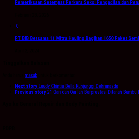
Pemeriksaan Setempat Perkara Seksi Pengadilan dan Pe
Februari 28, 2026
0
PT BIB Bersama 11 Mitra Hauling Bagikan 1650 Paket Se
April 2, 2024
Tinggalkan Balasan
Anda harus
masuk
untuk berkomentar.
Next story
Laudy Chintia Bella Kunjunggi Dekranasda
Previous story
21 Qari dan Qari’ah Berprestasi Ditanah Bumbu M
Ayo ke General Repair dan Body Painting.
PDPB