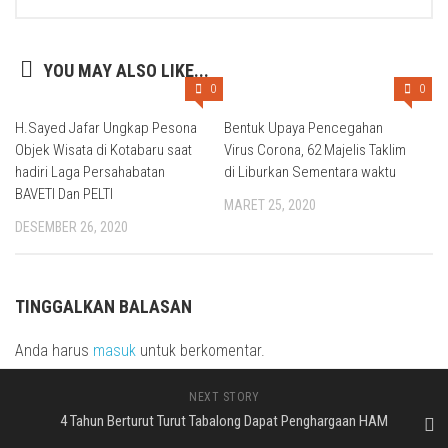
YOU MAY ALSO LIKE...
0
0
H.Sayed Jafar Ungkap Pesona
Bentuk Upaya Pencegahan
Objek Wisata di Kotabaru saat
Virus Corona, 62 Majelis Taklim
hadiri Laga Persahabatan
di Liburkan Sementara waktu
BAVETI Dan PELTI
MARET 25, 2020
DESEMBER 26, 2020
TINGGALKAN BALASAN
Anda harus
masuk
untuk berkomentar.
NEXT STORY
4 Tahun Berturut Turut Tabalong Dapat Penghargaan HAM