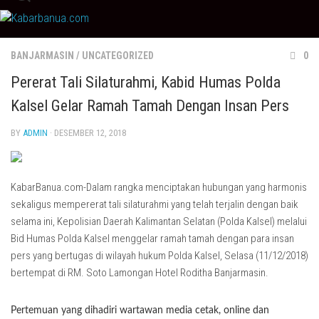
Skip
to
content
BANJARMASIN
/
UNCATEGORIZED
0
Pererat Tali Silaturahmi, Kabid Humas Polda
Kalsel Gelar Ramah Tamah Dengan Insan Pers
BY
ADMIN
· DESEMBER 12, 2018
KabarBanua.com-Dalam rangka menciptakan hubungan yang harmonis
sekaligus mempererat tali silaturahmi yang telah terjalin dengan baik
selama ini, Kepolisian Daerah Kalimantan Selatan (Polda Kalsel) melalui
Bid Humas Polda Kalsel menggelar ramah tamah dengan para insan
pers yang bertugas di wilayah hukum Polda Kalsel, Selasa (11/12/2018)
bertempat di RM. Soto Lamongan Hotel Roditha Banjarmasin.
Pertemuan yang dihadiri wartawan media cetak, online dan