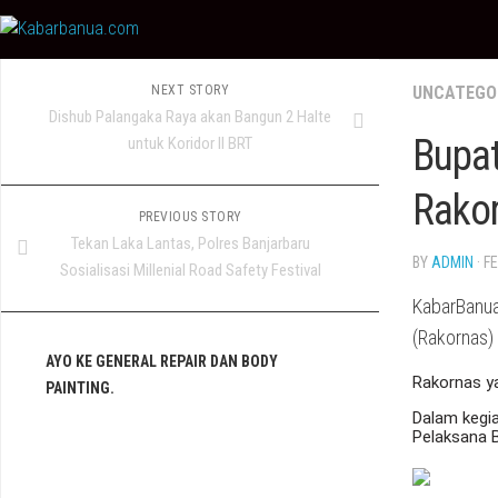
Skip
to
content
NEXT STORY
UNCATEGO
Dishub Palangaka Raya akan Bangun 2 Halte
Bupat
untuk Koridor II BRT
Rako
PREVIOUS STORY
Tekan Laka Lantas, Polres Banjarbaru
BY
ADMIN
· F
Sosialisasi Millenial Road Safety Festival
KabarBanua
(Rakornas)
AYO KE GENERAL REPAIR DAN BODY
Rakornas ya
PAINTING.
Dalam kegi
Pelaksana 