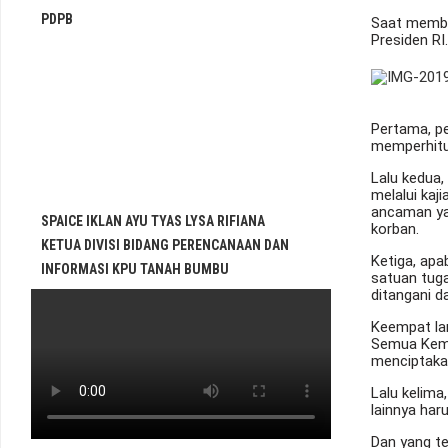
PDPB
Saat membuk
Presiden RI.
Pertama, p
memperhitu
Lalu kedua,
melalui kaj
ancaman ya
SPAICE IKLAN AYU TYAS LYSA RIFIANA
korban.
KETUA DIVISI BIDANG PERENCANAAN DAN
Ketiga, apa
INFORMASI KPU TANAH BUMBU
satuan tuga
ditangani d
Keempat la
Semua Keme
menciptakan
Lalu kelima
lainnya har
Dan yang te