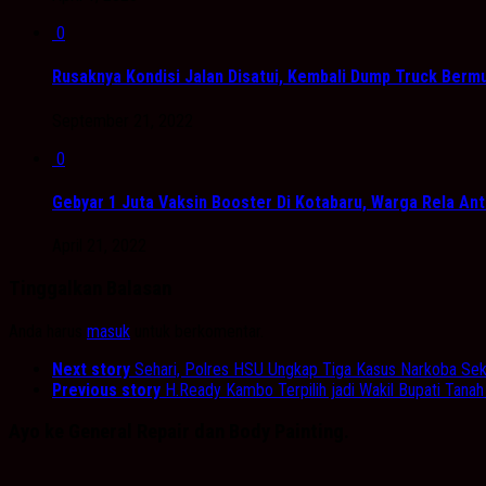
0
Rusaknya Kondisi Jalan Disatui, Kembali Dump Truck Bermu
September 21, 2022
0
Gebyar 1 Juta Vaksin Booster Di Kotabaru, Warga Rela Ant
April 21, 2022
Tinggalkan Balasan
Anda harus
masuk
untuk berkomentar.
Next story
Sehari, Polres HSU Ungkap Tiga Kasus Narkoba Sek
Previous story
H.Ready Kambo Terpilih jadi Wakil Bupati Tana
Ayo ke General Repair dan Body Painting.