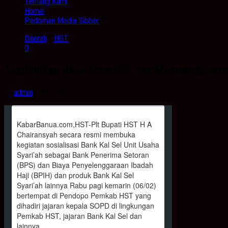
Tentang Kami
Home
Pedoman Media Sibber
Daerah
/
HST
0
Tumbuhkan Rasa Memiliki Dan Mengenali pro
by
admin
· Februari 6, 2019
KabarBanua.com,HST-Plt Bupati HST H A
Chairansyah secara resmi membuka
kegiatan sosialisasi Bank Kal Sel Unit Usaha
Syari’ah sebagai Bank Penerima Setoran
(BPS) dan Biaya Penyelenggaraan Ibadah
Haji (BPIH) dan produk Bank Kal Sel
Syari’ah lainnya Rabu pagi kemarin (06/02)
bertempat di Pendopo Pemkab HST yang
dihadiri jajaran kepala SOPD di lingkungan
Pemkab HST, jajaran Bank Kal Sel dan
lainnya.