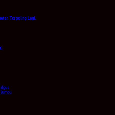
atan Tergoling Lagi.
ri
aligus
h Bumbu