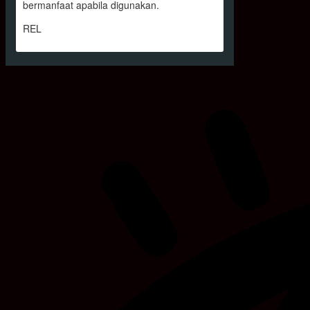
bermanfaat apabila digunakan.
REL