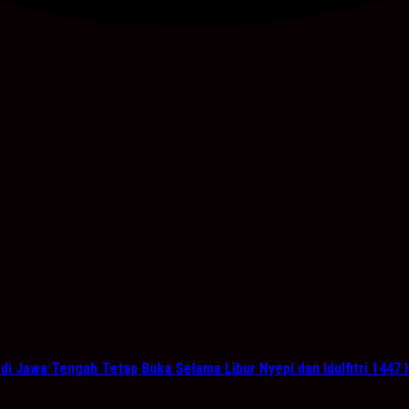
i Jawa Tengah Tetap Buka Selama Libur Nyepi dan Idulfitri 1447 