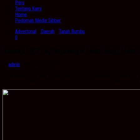
Pers
Tentang Kami
Home
Pedoman Media Sibber
Advertorial
/
Daerah
/
Tanah Bumbu
0
Adanya RKS Ini,Setidaknya Akan dapat Memb
by
admin
· Februari 7, 2019
KabarBanua.com,Tanah Bumbu-Dengan Upaya mendukung pelestarian ala
membangun sarana pengelolaan dan pengolahan sampah dengan nama r