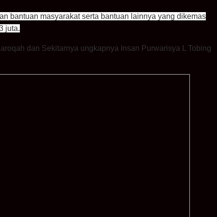
an bantuan masyarakat serta bantuan lainnya yang dikemas
 juta.
roqah dan Sekitarnya ungkapnya Insan Purwarisya L Tobing