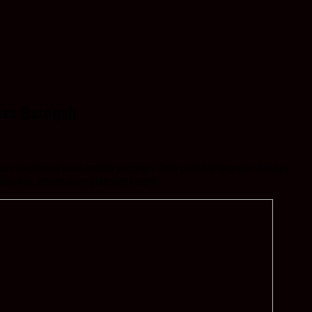
esa Baroqah
an terobosan baru melalui program Pelni peduli lingkungan dengan
 Barokah, Kecamatan Simpang Empat.