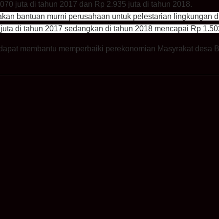
0 juta di tahun 2017 dan Rp 2.935 juta di tahun 2018.
an bantuan murni perusahaan untuk pelestarian lingkungan d
juta di tahun 2017 sedangkan di tahun 2018 mencapai Rp 1.503
dapat membantu memperbaiki perekonomian Masyrakat desa Ba