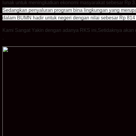
lunak untuk meningkatkan ekonomi masyarakat sebesar Rp 3.07
Sedangkan penyaluran program bina lingkungan yang merupak
dalam BUMN hadir untuk negeri dengan nilai sebesar Rp 814 
Kami Sangat Yakin dengan adanya RKS ini,Setidaknya akan 
.