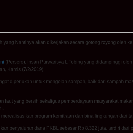
 yang Nantinya akan dikerjakan secara gotong royong oleh k
ni
(Persero), Insan Purwarisya L Tobing yang didampinggi ol
n, Kamis (7/2/2019).
ngat diperlukan untuk mengolah sampah, baik dari sampah masy
n laut yang bersih sekaligus pemberdayaan masyarakat makany
i.
i merealisasikan program kemitraan dan bina lingkungan dari t
kan penyaluran dana PKBL sebesar Rp 8.322 juta, terdiri dari