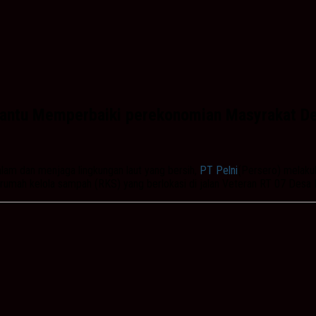
antu Memperbaiki perekonomian Masyrakat D
m dan menjaga lingkungan laut yang bersih,
PT Pelni
(Persero) melakuk
umah kelola sampah (RKS) yang berlokasi di jalan Veteran RT 07 Desa