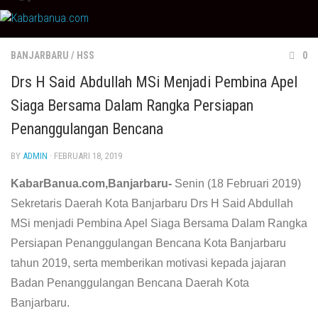
Skip
to
content
BANJARBARU
/
HSS
0
Drs H Said Abdullah MSi Menjadi Pembina Apel
Siaga Bersama Dalam Rangka Persiapan
Penanggulangan Bencana
BY
ADMIN
· FEBRUARI 18, 2019
KabarBanua.com,Banjarbaru-
Senin (18 Februari 2019)
Sekretaris Daerah Kota Banjarbaru Drs H Said Abdullah
MSi menjadi Pembina Apel Siaga Bersama Dalam Rangka
Persiapan Penanggulangan Bencana Kota Banjarbaru
tahun 2019, serta memberikan motivasi kepada jajaran
Badan Penanggulangan Bencana Daerah Kota
Banjarbaru.