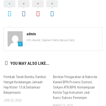
admin
Info Akurat, Sajikan Fakta Sesuai Data
YOU MAY ALSO LIKE...
Pemkab Tanah Bumbu Sambut
Berikan Pengarahan di Rakerda
Hangat Kedatangan Jamaah
Kanwil BPN Provinsi Sumsel,
Haji Kloter 13 di Debarkasi
Sekjen ATR/BPN: Kemampuan
Banjarmasin
Kelola Tiga Instrumen Jadi
Kunci Sukses Pemimpin
JUNI 25, 2026
MARET 9, 2026