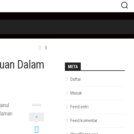
0
juan Dalam
META
Daftar
Masuk
ainul
SHARE
Feed entri
alaman
Feed komentar