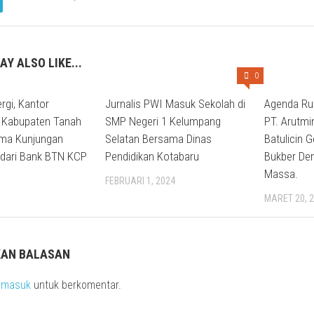
AY ALSO LIKE...
0
rgi, Kantor
Jurnalis PWI Masuk Sekolah di
Agenda Rut
 Kabupaten Tanah
SMP Negeri 1 Kelumpang
PT. Arutmi
ma Kunjungan
Selatan Bersama Dinas
Batulicin G
 dari Bank BTN KCP
Pendidikan Kotabaru
Bukber De
Massa.
FEBRUARI 1, 2024
MARET 20, 
KAN BALASAN
s
masuk
untuk berkomentar.