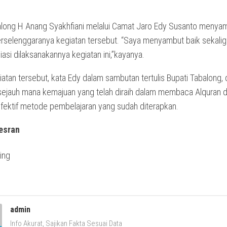
along H Anang Syakhfiani melalui Camat Jaro Edy Susanto menya
terselenggaranya kegiatan tersebut. “Saya menyambut baik sekali
si dilaksanakannya kegiatan ini,”kayanya.
iatan tersebut, kata Edy dalam sambutan tertulis Bupati Tabalong,
ejauh mana kemajuan yang telah diraih dalam membaca Alquran 
fektif metode pembelajaran yang sudah diterapkan.
esran
admin
Info Akurat, Sajikan Fakta Sesuai Data