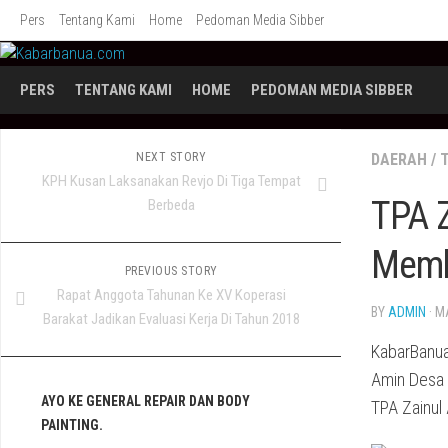
Skip
Pers
Tentang Kami
Home
Pedoman Media Sibber
to
content
PERS
TENTANG KAMI
HOME
PEDOMAN MEDIA SIBBER
NEXT STORY
DAERAH
/
KPH Kusan Laksanakan Revjo Di Tiga Tempat
TPA 
Berbeda
Memb
PREVIOUS STORY
Rapat Anggota Tahunan Ke XV Koperasi
BY
ADMIN
· M
Barakat Jadikan Evaluasi Kerja Di Tahun 2018
KabarBanua
Amin Desa 
AYO KE GENERAL REPAIR DAN BODY
TPA Zainul
PAINTING.