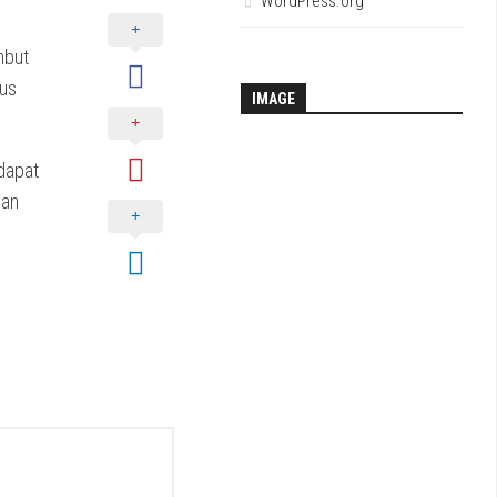
WordPress.org
mbut
gus
IMAGE
 dapat
dan