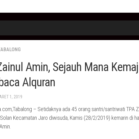
TABALONG
Zainul Amin, Sejauh Mana Kema
aca Alquran
ARET 1, 2019
.com,Tabalong – Setidaknya ada 45 orang santri/santriwati TPA Z
Solan Kecamatan Jaro diwisuda, Kamis (28/2/2019) kemarin di h
 Amin.