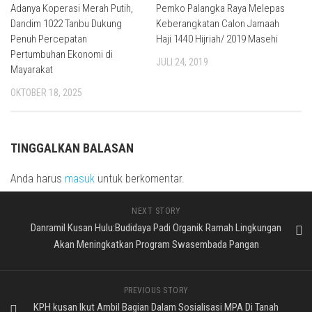
Adanya Koperasi Merah Putih,
Pemko Palangka Raya Melepas
Dandim 1022 Tanbu Dukung
Keberangkatan Calon Jamaah
Penuh Percepatan
Haji 1440 Hijriah/ 2019 Masehi
Pertumbuhan Ekonomi di
JULI 24, 2019
Mayarakat
OKTOBER 18, 2025
TINGGALKAN BALASAN
Anda harus
masuk
untuk berkomentar.
NEXT STORY
Danramil Kusan Hulu:Budidaya Padi Organik Ramah Lingkungan
Akan Meningkatkan Program Swasembada Pangan
PREVIOUS STORY
KPH kusan Ikut Ambil Bagian Dalam Sosialisasi MPA Di Tanah