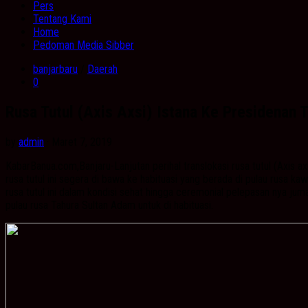
Pers
Tentang Kami
Home
Pedoman Media Sibber
banjarbaru
/
Daerah
0
Rusa Tutul (Axis Axsi) Istana Ke Presidenan T
by
admin
· Maret 7, 2019
KabarBanua.com,Banjaru-Lanjutan perihal translokasi rusa tutul (Axis axi
rusa tutul ini segera di bawa ke habituasi yang berada di pulau rusa k
rusa tutul ini dalam kondisi sehat hingga ceremonial pelepasan nya j
pulau rusa Tahura Sultan Adam untuk di habituasi.