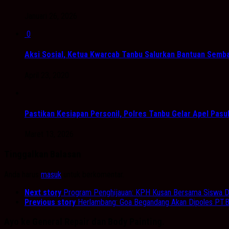
Januari 26, 2026
0
Aksi Sosial, Ketua Kwarcab Tanbu Salurkan Bantuan Sem
April 23, 2020
Pastikan Kesiapan Personil, Polres Tanbu Gelar Apel Pasu
Maret 13, 2026
Tinggalkan Balasan
Anda harus
masuk
untuk berkomentar.
Next story
Program Penghijauan: KPH Kusan Bersama Siswa 
Previous story
Herlambang: Goa Begandang Akan Dipoles PT.
Ayo ke General Repair dan Body Painting.