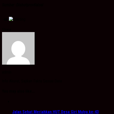
Sumber :DishutprovKalsel
Share
admin
Info Akurat, Sajikan Fakta Sesuai Data
You may also like...
Jalan Sehat Meriahkan HUT Desa Giri Mulya ke-43