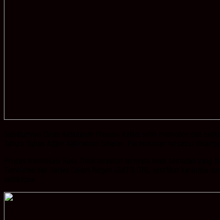
Sebelumnya Dinas Kehutanan Provinsi Kalsel telah memohon dan berkoord
Tahura Sultan Adam Kalimantan Selatan. Permohonan tersebut disambut b
Proses translokasi Rusa Totol tersebut ternyata tidak semudah yang d
Tumbuhan dan Satwa Dalam Negeri (SATS-DN), sertifikat karantina dan y
sedikitpun.