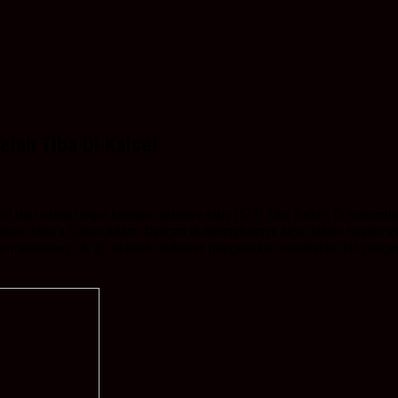
elah Tiba Di Kalsel
s) dari istana bogor kemarin akhirnya rabu (6/3) Tiba Kalsel. Di komando 
awasan Tahura Sultan Adam. Dengan di datangkannya juga dokter hewan unt
umat mendatang (8/3). Setelah dilakukan pengecekan kesehatan dan penga