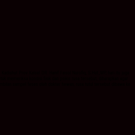
Kadishut Prov Kalsel DR. Hanif Faisol Nurofiq, S.Hut.,MP, hari itu juga
uk memeriksa kondisi fisik dan psikis rusa tersebut, diharapkan agar
mbilan sampel feses oleh dokter hewan, rusa tutul tersebut dibawa ke