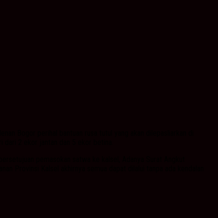
an Bogor perihal bantuan rusa tutul yang akan dilepasliarkan di
dari 2 ekor jantan dan 5 ekor betina.
a persetujuan pemasokan satwa ke kalsel, Adanya Surat Angkut
an Provinsi Kalsel akhirnya semua dapat dilalui tanpa ada kendalan