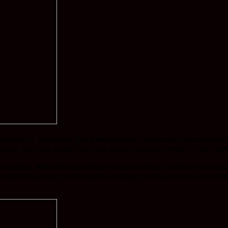
inasi ke Sekretariat Istana Kepresidenan Jakarta dan Istana Kepresiden
aik oleh pihak Istana Bogor dan kalsel mendapat bantuan 7 ekor terdiri 
ibayangkan. Ada beberapa tahapan yang harus dilalui, misalnya harus ad
ang lainnya, akan tetapi dengan semangat dan kerja keras Dinas Kehutan