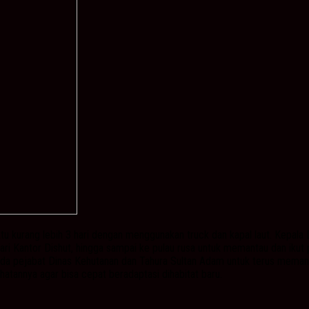
 kurang lebih 3 hari dengan menggunakan truck dan kapal laut. Kepala D
dari Kantor Dishut, hingga sampai ke pulau rusa untuk memantau dan ikut
a pejabat Dinas Kehutanan dan Tahura Sultan Adam untuk terus memantau h
sehatannya agar bisa cepat beradaptasi dihabitat baru.