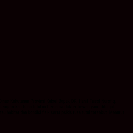
inas Kehutanan Provinsi Kalsel Bapak DR. Hanif Faisol Nurofiq,
 pengecekan Rusa tutul ini bersama dokter hewan yang ditunjuk.
abitat dan kondisi fisik serta psikis rusa tutul tersebut. Menurut