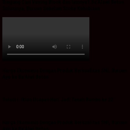
Bingung Cari Vaving Block dan lainnya?.Ba’Alawi Beton
Solusinya, Buruan Sebelum Stoke Kehabisan
Harga Ekonomis Dengan Produk Berkualitas SNI, Buruan
Ayo ke Ba’Alwi Beton
Saladri: Iklan Ucapan Hari Jadi Tanah Bumbu ke 22
Harga Ekonomis Dengan Produk Berkualitas SNI, Buruan
Ayo ke Ba’Alwi Beton