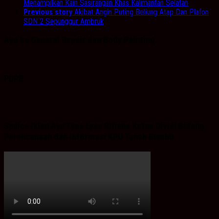
Menampilkan Kain Sasirangan Khas Kalimantan Selatan
Previous story
Akibat Angin Puting Beliung Atap Dan Plafon
SDN 2 Sepunggur Ambruk
Ayo ke General Repair dan Body Painting.
PDPB
Spaice Iklan Ayu Tyas Lysa Rifiana Ketua Divisi Bidang
Perencanaan dan Informasi KPU Tanah Bumbu