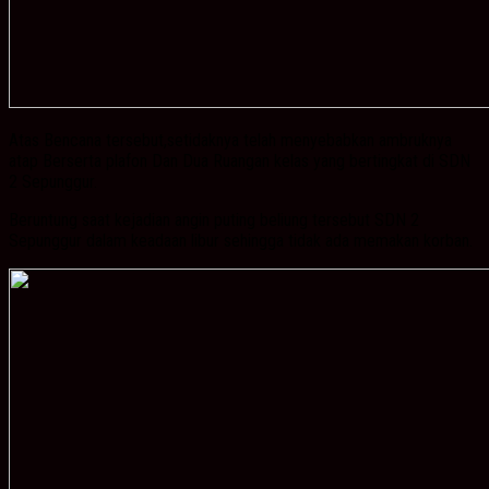
Atas Bencana tersebut,setidaknya telah menyebabkan ambruknya
atap Berserta plafon Dan Dua Ruangan kelas yang bertingkat di SDN
2 Sepunggur.
Beruntung saat kejadian angin puting beliung tersebut SDN 2
Sepunggur dalam keadaan libur sehingga tidak ada memakan korban.