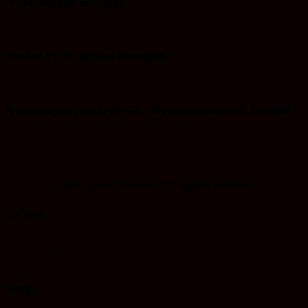
PT.Air Minum Bersujud
Tender PT Air Minum Bersujud
Iklan Ucapan Hut RI Ke-79. I Wayan Sudarma.S.Sos.MM
Iklan Ucapan Selamat PT Singaland Asetama
Gallery
Arsip