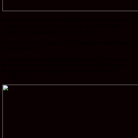
Anggota BPBD Langsung Turun kelapangan Bersama Pegawai Dinas
Pendidikan Untuk MemVerifikasi Bangunan yang Rusak Ungkap
Iryanto Rais Selaku kepala BPBD Tanah Bumbu.
Kami langsung turun ke Lokasi SDN 2 Sepunggur setelah mendapat
Informasi tersebut.
Sebelumnya kami telah mendapat Informasi dimana Telah terjadi
bencana Alam yaitu Puting beliung sekitar pukul 17.22 Wita yang
bertempat di SDN 2 Sepunggur kecamatan Kusan Hilir.Sabtu
16/3/19.