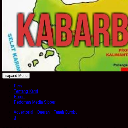
Expand Menu
Pers
Tentang Kami
Home
Pedoman Media Sibber
Advertorial
/
Daerah
/
Tanah Bumbu
0