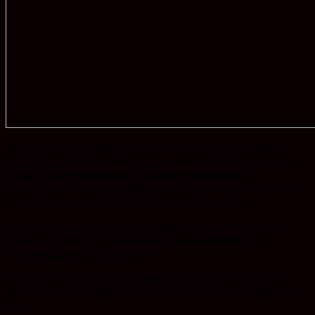
Eko,Seorang pegawai Dinas Pendidikan Dan Kebudayaan kepada
KabarBanua.com Mengatakan,turunnya kami ini atas Instruksi oleh
Kepala Dinas Pendidikan dan Kebudayaan yang langsung
memerintahkan Kabid Pendidikan Dasar berserta bagian Sarana dan
Prasana Dikdas untuk turun ke lokasi kejadian bencana.
Reruntuhan material ini secepat Mungkin akan kami bereskan dan
lakukan perbaikan agar nantinya saat proses mengajar tidak
menggangu para guru dan murid.
Sedangkan Dengan adanya kerusakan tersebut kami masih belum
bisa memastikan berapa jumlah kerugian yang dialami.Tambahnya
Eko.