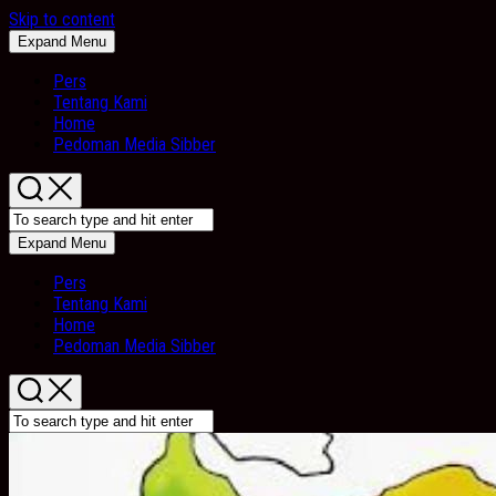
Skip to content
Expand Menu
Pers
Tentang Kami
Home
Pedoman Media Sibber
Expand Menu
Pers
Tentang Kami
Home
Pedoman Media Sibber