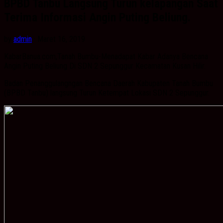
BPBD Tanbu Langsung Turun kelapangan Saat
Terima Informasi Angin Puting Beliung.
by
admin
· Maret 16, 2019
KabarBanua.com,Tanah Bumbu-Menadapat Kabar Adanya Bencana
Angin Puting Beliung Di SDN 2 Sepunggur Kecamatan Kusan Hilir.
Badan Penanggulangngan Bencana Daerah Kabupaten Tanah Bumbu
(BPBD Tanbu) langsung Turun Ketempat Lokasi SDN 2 Sepunggur.