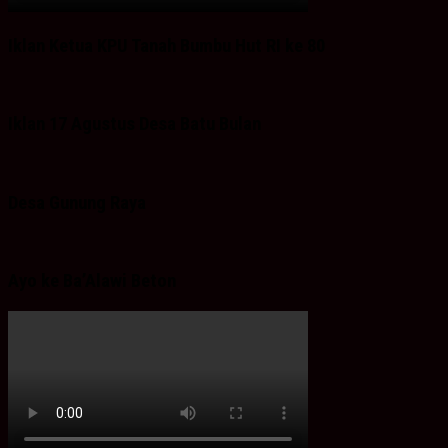
Iklan Ketua KPU Tanah Bumbu Hut RI ke 80
Iklan 17 Agustus Desa Batu Bulan
Desa Gunung Raya
Ayo ke Ba’Alawi Beton