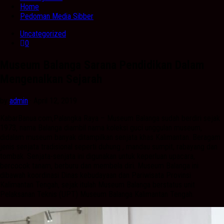
Home
Pedoman Media Sibber
Uncategorized
0
Museum Balanga Sarana Pendidikan Dalam
Mengenalkan Sejarah
by
admin
· April 12, 2019
KabarBanua.com,Palangka Raya – Museum Balanga sudah berdiri sejak
1973, nama Balanga diambil nama koleksi guci unggulan museum,
didalam museum banyak ditampilkan senjata khas Kalimantan. Beragam
jenis senjata tradisional seperti duhung , mandau sumpit, rabayang dan
tombak. Senjata-senjata ini digunakan untuk keperluan upacara,
bercocok tanam, berburu dan membela diri. Museum Balanga ini
dibawah koordinasi Dinas kebudayaan dan Pariwisata Provinsi
Kalimantan Tengah, sejak itulah Museum Balanga berstatus unit
Pelaksanan Teknis (UPT) Museum Balanga Kalimantan Tengah.