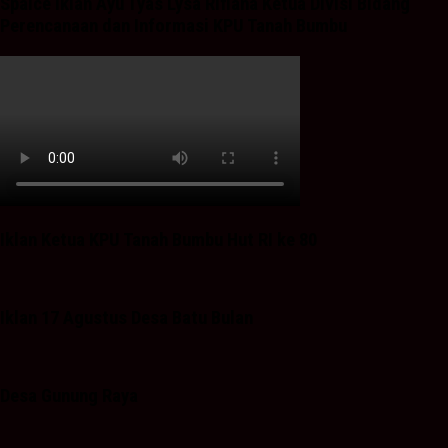
Spaice Iklan Ayu Tyas Lysa Rifiana Ketua Divisi Bidang
Perencanaan dan Informasi KPU Tanah Bumbu
Iklan Ketua KPU Tanah Bumbu Hut RI ke 80
Iklan 17 Agustus Desa Batu Bulan
Desa Gunung Raya