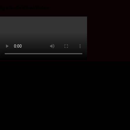
Ayo ke Ba’Alawi Beton