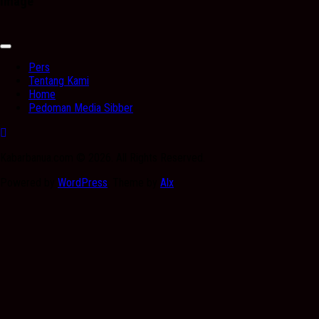
Image
Expand
Menu
Pers
Tentang Kami
Home
Pedoman Media Sibber
Kabarbanua.com © 2026. All Rights Reserved.
Powered by
WordPress
. Theme by
Alx
.