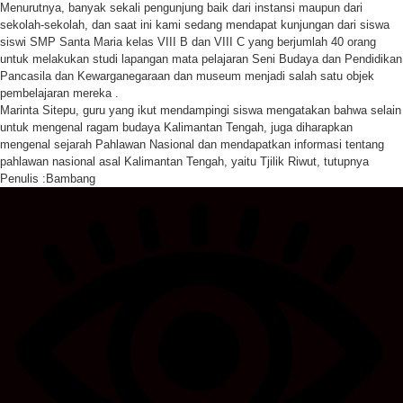
Menurutnya, banyak sekali pengunjung baik dari instansi maupun dari
sekolah-sekolah, dan saat ini kami sedang mendapat kunjungan dari siswa
siswi SMP Santa Maria kelas VIII B dan VIII C yang berjumlah 40 orang
untuk melakukan studi lapangan mata pelajaran Seni Budaya dan Pendidikan
Pancasila dan Kewarganegaraan dan museum menjadi salah satu objek
pembelajaran mereka .
Marinta Sitepu, guru yang ikut mendampingi siswa mengatakan bahwa selain
untuk mengenal ragam budaya Kalimantan Tengah, juga diharapkan
mengenal sejarah Pahlawan Nasional dan mendapatkan informasi tentang
pahlawan nasional asal Kalimantan Tengah, yaitu Tjilik Riwut, tutupnya
Penulis :Bambang