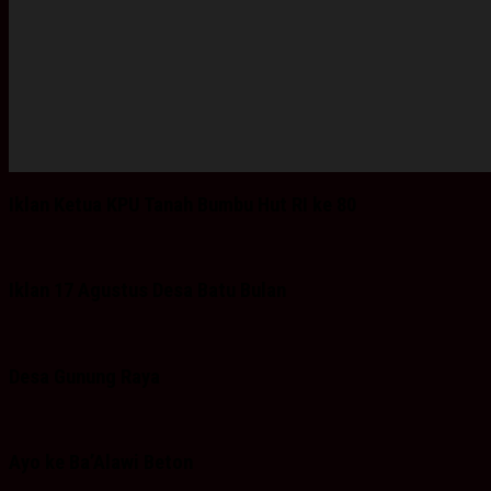
Iklan Ketua KPU Tanah Bumbu Hut RI ke 80
Iklan 17 Agustus Desa Batu Bulan
Desa Gunung Raya
Ayo ke Ba’Alawi Beton