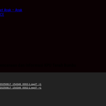
et Anak – Anak
ICE
Perencanaan dan Informasi KPU Tanah Bumbu
ana_20250817_154346_0002-1.mp4?_=1
ana_20250817_154346_0002-1.mp4?_=1