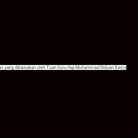
ajian yang dibawakan oleh Tuan Guru Haji Muhammad Riduan Basry