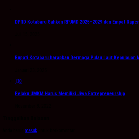
DPRD Kotabaru Sahkan RPJMD 2025–2029 dan Empat Raper
Juli 15, 2025
Bupati Kotabaru harapkan Dermaga Pulau Laut Kepulauan
Januari 23, 2025
0
Pelaku UMKM Harus Memiliki Jiwa Entrepreneurship
November 8, 2022
Tinggalkan Balasan
Anda harus
masuk
untuk berkomentar.