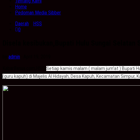
Tentang Kami
Home
Pedoman Media Sibber
Daerah
/
HSS
0
Disela kesibukan,Bupati Hulu Sungai Selatan
by
admin
· April 19, 2019
KabarBanua.com,HSS-
Setiap kamis malam ( malam jum’at ) Bupati H
(guru kapuh) di Majelis Al Hidayah, Desa Kapuh, Kecamatan Simpur, 