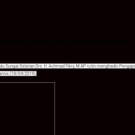
 Sempatkan Diri Isi Waktu kegiatan Keagamaan
ulu Sungai Selatan Drs. H. Achmad Fikry, M.AP rutin menghadiri Peng
Kamis (18/04/2019).