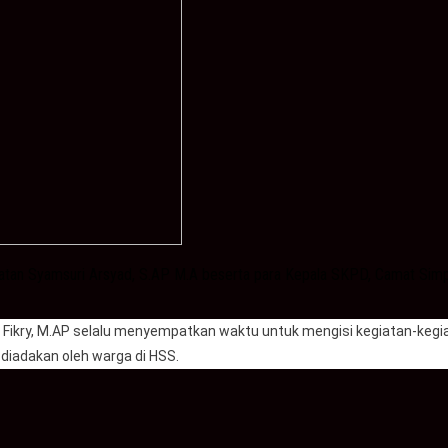
Selatan Syamsuri Arsyad, S.AP M.A beserta para Kepala SKPD, Camat Si
d Fikry, M.AP selalu menyempatkan waktu untuk mengisi kegiatan-kegia
iadakan oleh warga di HSS.