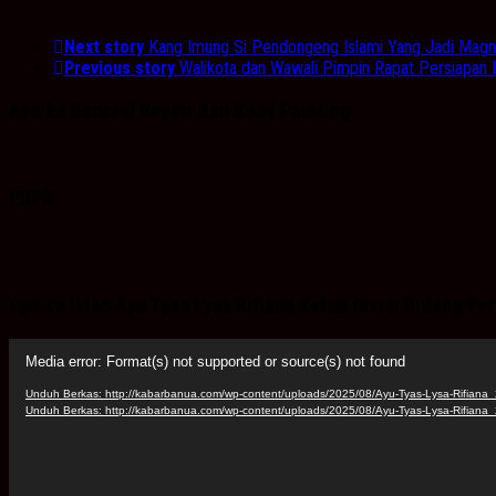
Next story
Kang Imung Si Pendongeng Islami Yang Jadi Magn
Previous story
Walikota dan Wawali Pimpin Rapat Persiapan 
Ayo ke General Repair dan Body Painting.
PDPB
Spaice Iklan Ayu Tyas Lysa Rifiana Ketua Divisi Bidang 
Pemutar
Media error: Format(s) not supported or source(s) not found
Video
Unduh Berkas: http://kabarbanua.com/wp-content/uploads/2025/08/Ayu-Tyas-Lysa-Rifi
Unduh Berkas: http://kabarbanua.com/wp-content/uploads/2025/08/Ayu-Tyas-Lysa-Rifi