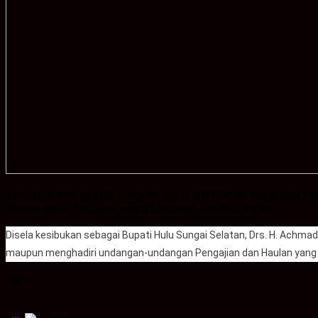
Turut mendampingi pada Pengajian kali ini Wakil Bupati Hulu Sungai 
mendengarkan Pengajian yang disampaikan oleh Guru Kapuh.
Disela kesibukan sebagai Bupati Hulu Sungai Selatan, Drs. H. Achma
maupun menghadiri undangan-undangan Pengajian dan Haulan yang d
Red