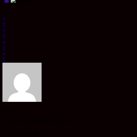
Share
admin
Info Akurat, Sajikan Fakta Sesuai Data
You may also like...