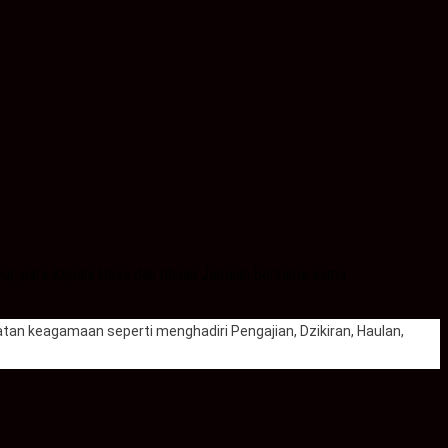
mpur, para Kepala Desa dan ribuan Jemaah bersama-sama
tan keagamaan seperti menghadiri Pengajian, Dzikiran, Haulan,