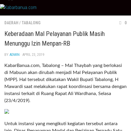
Skip
to
content
DAERAH
/
TABALONG
0
Keberadaan Mal Pelayanan Publik Masih
Menunggu Izin Menpan-RB
BY
ADMIN
· APRIL 23, 2019
KabarBanua.com, Tabalong – Mal Thaybah yang berlokasi
di Mabuun akan dirubah menjadi Mal Pelayanan Publik
(MPP). Hal tersebut dikatakan Wakil Bupati Tabalong, H
Mawardi saat melakukan rapat koordinsasi bersama dengan
instansi terkait di Ruang Rapat Ali Wardhana, Selasa
(23/4/2019).
Untuk instansi yang mengikuti kegiatan tersebut antara
lain, Dinas Penanaman Modal dan Perizinan Terpadu Satu