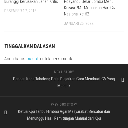
kuranggi kerusakan Lahan Kritis
Posyandu Gelar Lomba Menu
Kreasi PMT Meriahkan Hari Gizi
DESEMBER 17, 2018
Nasional ke-62
JANUARI 25, 2022
TINGGALKAN BALASAN
Anda harus
masuk
untuk berkomentar.
NEXT STORY
Pencari Kerja Tabalong Perlu Diajarkan Cara Membuat CV Yang
Menarik
PREVIOUS STORY
Ketua Kpu Tanbu Himbau Agar Masyarakat Bersabar dan
Menunggu Hasil Perhitungan Manual dari Kpu