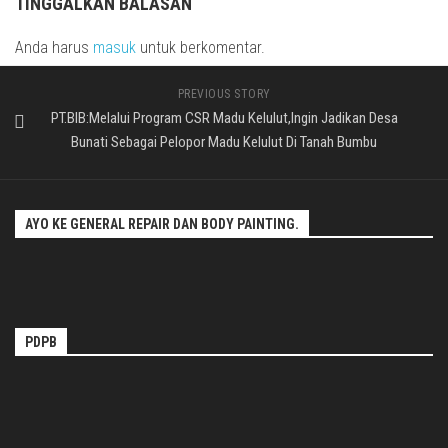
TINGGALKAN BALASAN
Anda harus
masuk
untuk berkomentar.
PREVIOUS STORY
PT.BIB:Melalui Program CSR Madu Kelulut,Ingin Jadikan Desa
Bunati Sebagai Pelopor Madu Kelulut Di Tanah Bumbu
AYO KE GENERAL REPAIR DAN BODY PAINTING.
PDPB