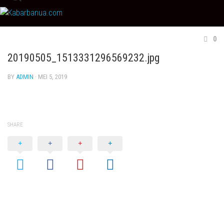
Skip
to
content
0
20190505_1513331296569232.jpg
BY
ADMIN
· MEI 5, 2019
SHARE