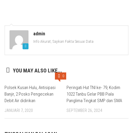
admin
Info Akurat, Sajikan Fakta Sesuai Data
YOU MAY ALSO LIKE...
0
Polsek Kusan Hulu, Antisipasi
Peringati Hut TNI ke- 79, Kodim
Banjir, 2 Posko Pengecekan
1022 Tanbu Gelar PBB Piala
Debit Air didirikan
Panglima Tingkat SMP dan SMA
JANUARI 7, 2020
SEPTEMBER 26, 2024