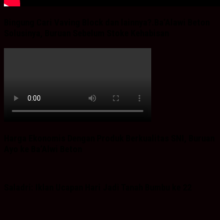
Bingung Cari Vaving Block dan lainnya?.Ba’Alawi Beton
Solusinya, Buruan Sebelum Stoke Kehabisan
Harga Ekonomis Dengan Produk Berkualitas SNI, Buruan
Ayo ke Ba’Alwi Beton
Saladri: Iklan Ucapan Hari Jadi Tanah Bumbu ke 22