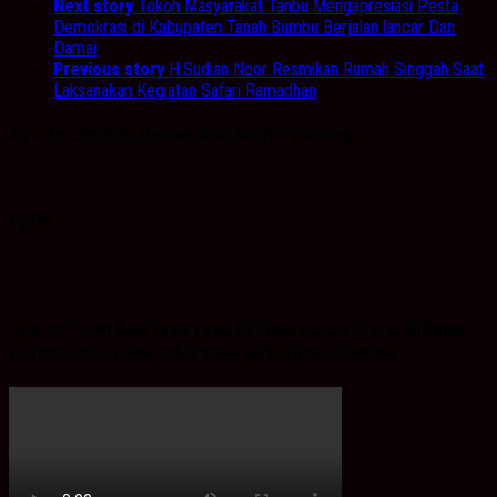
Next story
Tokoh Masyarakat Tanbu Mengapresiasi Pesta
Demokrasi di Kabupaten Tanah Bumbu Berjalan lancar Dan
Damai
Previous story
H.Sudian Noor Resmikan Rumah Singgah Saat
Laksanakan Kegiatan Safari Ramadhan
Ayo ke General Repair dan Body Painting.
PDPB
Spaice Iklan Ayu Tyas Lysa Rifiana Ketua Divisi Bidang
Perencanaan dan Informasi KPU Tanah Bumbu