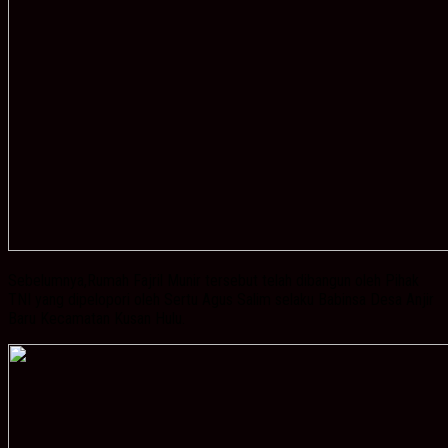
Sebelumnya,Rumah Fajril Munir tersebut telah dibangun oleh Pihak
TNI yang dipelopori oleh Sertu Agus Salim selaku Babinsa Desa Anjir
Baru Kecamatan Kusan Hulu.