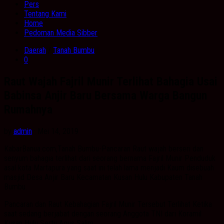
Pers
Tentang Kami
Home
Pedoman Media Sibber
Daerah
/
Tanah Bumbu
0
Raut Wajah Fajril Munir Terlihat Bahagia Usai
Babinsa Anjir Baru Bersama Warga Bangun
Rumahnya
by
admin
· Mei 14, 2019
KabarBanua.com,Tanah Bumbu-Pancaran Raut wajah berseri dan
senyum bahagia terlihat dari seorang bernama Fajril Munir Penduduk
asal kota Martapura yang saat ini telah lama menjadi Kaum disebuah
masjid Desa Anjir Baru Kecamatan Kusan Hulu Kabupaten Tanah
Bumbu.
Pancaran dan Raut Kebahagian Fajril Munir Tersebut Terlihat Ketika
saat sedang berjabat dengan seorang Anggota TNI dari Koramil
Kusan Hulu Sertu Agus Salim.