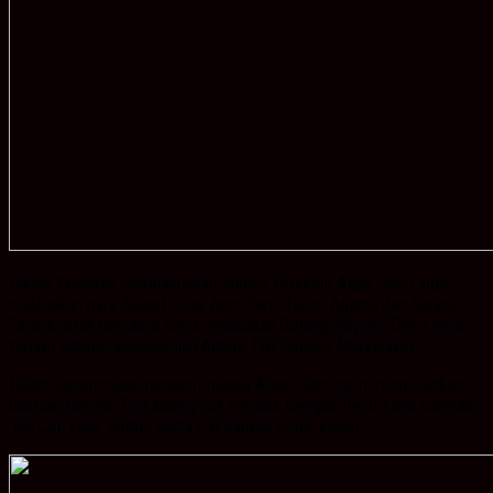
Dalam Kegiatan Pembangunan Rumah Tersebut Agus Salim juga
melibatkan para Aparat Desa Anjir Baru ,Tokoh Agama dan Karang
Taruna untuk bersama sama melakukan Gotong-Royong Demi terus
terjalin Sebuah kesenergian Antara TNI Dengan Masyarakat.
Dalam kesempatan tersebut itupula Agus Salim turut menyerahkan
bantuan Berupa Tiga kaleng cat tembok Dengan Berat Lima kilogram
,Rol Cat, kuas ,Ember serta Cat minyak Untuk kusen.