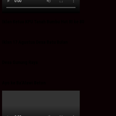
Iklan Ketua KPU Tanah Bumbu Hut RI ke 80
Iklan 17 Agustus Desa Batu Bulan
Desa Gunung Raya
Ayo ke Ba’Alawi Beton