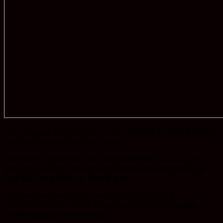
Perlu diketahui, Pembangunan Rumah Fajril Munir tersebut dikerjakan
kurang lebih satu bulan sebelum puasa.
Terlepas Dari itu,Rahman Selaku kepala Desa Anjir Baru sangat
Mengaprisiasi Pihak TNI Atas inisiatif Pembuatan rumah terhadap
Fajril Munir yang berada di Desa Anjir Ini.
Tak lupa juga saya mewakili Pemerintahan Desa Anjir Baru
mengucapkan Ribuan terima kasih yang sebesar besarnya atas
terselesaikannya rumah tersebut.