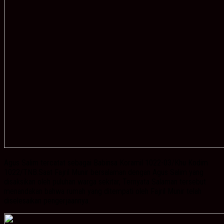
Agus Salim tercatat sebagai Babinsa Koramil 1022-03/Khu Kodim
1022/TNB.Saat Fajril Munir bersalaman dengan Agus Salim yang
disaksikan oleh puluhan warga sekitar, Ternyata Salaman tersebut
menandakan bahwa rumah yang ditempati oleh Fajril Munir telah
diselesaikan pengerjaannya.