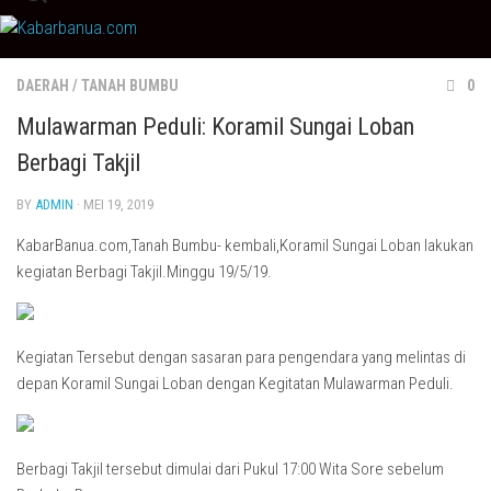
Skip
to
content
DAERAH
/
TANAH BUMBU
0
Mulawarman Peduli: Koramil Sungai Loban
Berbagi Takjil
BY
ADMIN
· MEI 19, 2019
KabarBanua.com,Tanah Bumbu- kembali,Koramil Sungai Loban lakukan
kegiatan Berbagi Takjil.Minggu 19/5/19.
Kegiatan Tersebut dengan sasaran para pengendara yang melintas di
depan Koramil Sungai Loban dengan Kegitatan Mulawarman Peduli.
Berbagi Takjil tersebut dimulai dari Pukul 17:00 Wita Sore sebelum