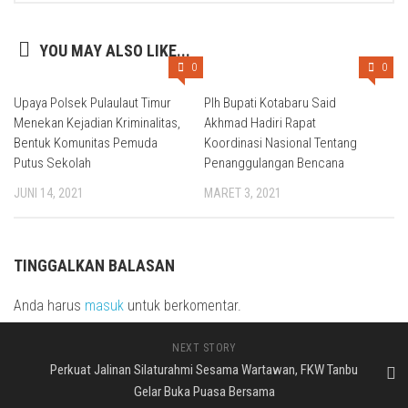
YOU MAY ALSO LIKE...
0
0
Upaya Polsek Pulaulaut Timur
Plh Bupati Kotabaru Said
Menekan Kejadian Kriminalitas,
Akhmad Hadiri Rapat
Bentuk Komunitas Pemuda
Koordinasi Nasional Tentang
Putus Sekolah
Penanggulangan Bencana
JUNI 14, 2021
MARET 3, 2021
TINGGALKAN BALASAN
Anda harus
masuk
untuk berkomentar.
NEXT STORY
Perkuat Jalinan Silaturahmi Sesama Wartawan, FKW Tanbu
Gelar Buka Puasa Bersama