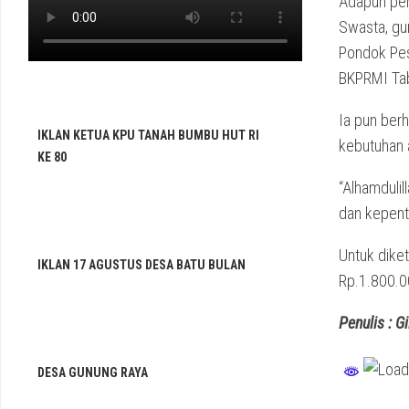
Adapun pene
Swasta, gu
Pondok Pes
BKPRMI Ta
Ia pun ber
IKLAN KETUA KPU TANAH BUMBU HUT RI
kebutuhan a
KE 80
“Alhamduli
dan kepent
Untuk diket
IKLAN 17 AGUSTUS DESA BATU BULAN
Rp.1.800.0
Penulis : G
DESA GUNUNG RAYA