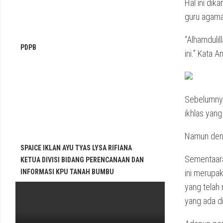
Hal ini di
guru agama
“Alhamdulil
PDPB
ini.” Kata 
Sebelumnya
ikhlas yan
Namun denga
SPAICE IKLAN AYU TYAS LYSA RIFIANA
Sementaara
KETUA DIVISI BIDANG PERENCANAAN DAN
INFORMASI KPU TANAH BUMBU
ini merupa
yang telah
yang ada d