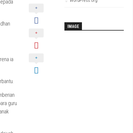
WordPress.org
 kepada
adhan
IMAGE
rena ia
rbantu.
mberian
ara guru
-anak