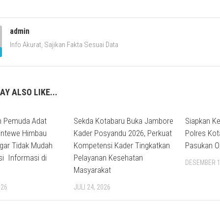
admin
Info Akurat, Sajikan Fakta Sesuai Data
AY ALSO LIKE...
h Pemuda Adat
Sekda Kotabaru Buka Jambore
Siapkan K
entewe Himbau
Kader Posyandu 2026, Perkuat
Polres Kot
gar Tidak Mudah
Kompetensi Kader Tingkatkan
Pasukan Op
i Informasi di
Pelayanan Kesehatan
DESEMBER 1
Masyarakat
026
JULI 24, 2026