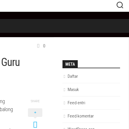
0
 Guru
META
Daftar
Masuk
ung
SHARE
Feed entri
abalong
Feed komentar