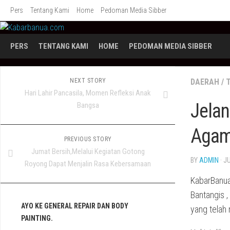
Skip
Pers
Tentang Kami
Home
Pedoman Media Sibber
to
content
PERS
TENTANG KAMI
HOME
PEDOMAN MEDIA SIBBER
NEXT STORY
DAERAH
/
Hari Lahir Pancasila, Momen Refleksi Anak
Jelan
Bangsa
Agam
PREVIOUS STORY
Jumat Bersih,Melalui Kegiatan Gotong
BY
ADMIN
· J
Royong Dapat Menjalin Rasa Kebersamaan
KabarBanua
Bantangis 
AYO KE GENERAL REPAIR DAN BODY
yang telah
PAINTING.