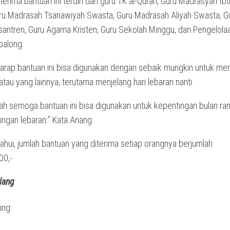
rima bantuan ini terdiri dari guru TK al-Quran, Guru Madrasyah Ibt
ru Madrasah Tsanawiyah Swasta, Guru Madrasah Aliyah Swasta, G
antren, Guru Agama Kristen, Guru Sekolah Minggu, dan Pengelola
balong.
harap bantuan ini bisa digunakan dengan sebaik mungkin untuk m
tau yang lainnya, terutama menjelang hari lebaran nanti.
llah semoga bantuan ini bisa digunakan untuk kepentingan bulan r
ingan lebaran.” Kata Anang.
ahui, jumlah bantuan yang diterima setiap orangnya berjumlah
00,-
ilang