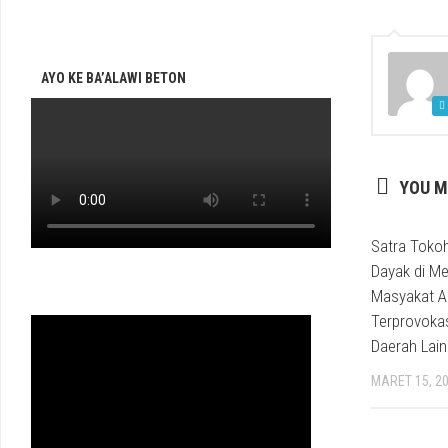
AYO KE BA’ALAWI BETON
YOU M
Satra Toko
Dayak di M
Masyakat A
Terprovokas
Daerah Lain
MARET 15, 2