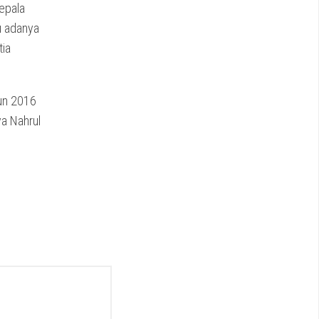
epala
u adanya
tia
hun 2016
a Nahrul