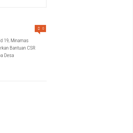
0
id 19, Minamas
urkan Bantuan CSR
pa Desa