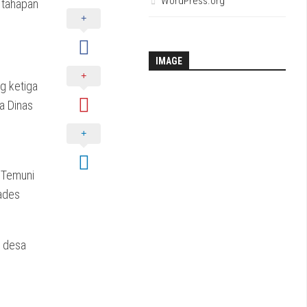
WordPress.org
 tahapan
IMAGE
g ketiga
a Dinas
 Temuni
kades
a desa