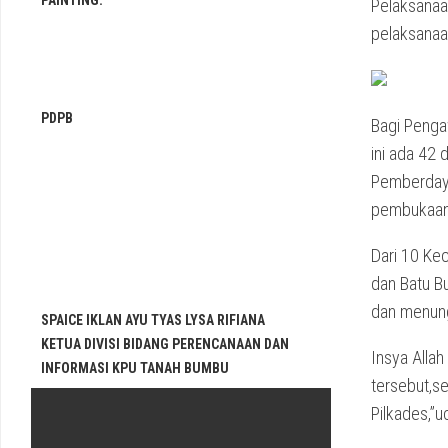
PAINTING.
Pelaksanaan
pelaksanaa
PDPB
Bagi Penga
ini ada 42
Pemberdaya
pembukaan 
Dari 10 Ke
dan Batu B
dan menung
SPAICE IKLAN AYU TYAS LYSA RIFIANA
KETUA DIVISI BIDANG PERENCANAAN DAN
Insya Allah
INFORMASI KPU TANAH BUMBU
tersebut,se
Pilkades,”u