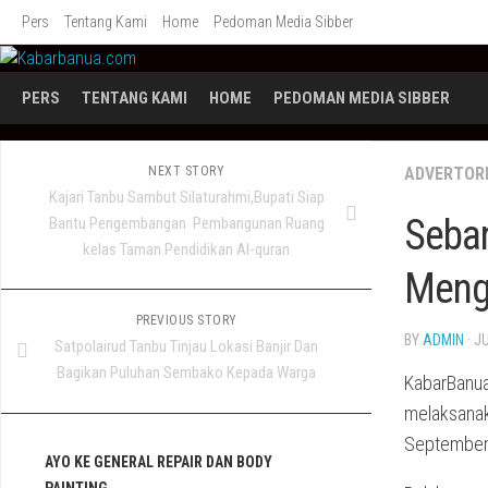
Skip
Pers
Tentang Kami
Home
Pedoman Media Sibber
to
content
PERS
TENTANG KAMI
HOME
PEDOMAN MEDIA SIBBER
NEXT STORY
ADVERTOR
Kajari Tanbu Sambut Silaturahmi,Bupati Siap
Seba
Bantu Pengembangan Pembangunan Ruang
kelas Taman Pendidikan Al-quran
Meng
PREVIOUS STORY
BY
ADMIN
· J
Satpolairud Tanbu Tinjau Lokasi Banjir Dan
Bagikan Puluhan Sembako Kepada Warga
KabarBanua
melaksanak
September
AYO KE GENERAL REPAIR DAN BODY