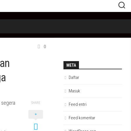
0
kan
META
ga
Daftar
Masuk
 segera
SHARE
Feed entri
Feed komentar