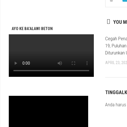
YOU M
AYO KE BA’ALAWI BETON
Cegah Pena
19, Puluhan
Diturunkan U
APRIL 23, 20
TINGGAL
Anda haru