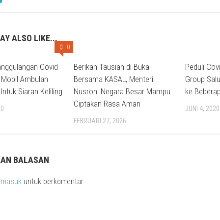
AY ALSO LIKE...
0
nggulangan Covid-
Berikan Tausiah di Buka
Peduli Cov
 Mobil Ambulan
Bersama KASAL, Menteri
Group Sal
ntuk Siaran Keliling
Nusron: Negara Besar Mampu
ke Bebera
Ciptakan Rasa Aman
20
JUNI 4, 2020
FEBRUARI 27, 2026
KAN BALASAN
s
masuk
untuk berkomentar.