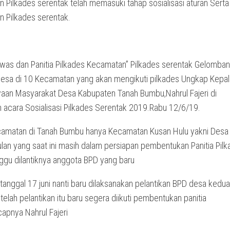
 Pilkades serentak telah memasuki tahap sosialisasi aturan Serta
n Pilkades serentak.
was dan Panitia Pilkades Kecamatan” Pilkades serentak Gelomban
 desa di 10 Kecamatan yang akan mengikuti pilkades Ungkap Kepal
an Masyarakat Desa Kabupaten Tanah Bumbu,Nahrul Fajeri di
acara Sosialisasi Pilkades Serentak 2019.Rabu 12/6/19.
camatan di Tanah Bumbu hanya Kecamatan Kusan Hulu yakni Desa
ulan yang saat ini masih dalam persiapan pembentukan Panitia Pil
gu dilantiknya anggota BPD yang baru
 tanggal 17 juni nanti baru dilaksanakan pelantikan BPD desa kedu
telah pelantikan itu baru segera diikuti pembentukan panitia
capnya Nahrul Fajeri