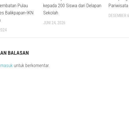
embatan Pulau
kepada 200 Siswa dari Delapan
Pariwisata
es Balikpapan-IKN
Sekolah
DESEMBER 6
m
JUNI 24, 2026
2024
KAN BALASAN
s
masuk
untuk berkomentar.