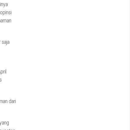
inya
opinsi
anaman
 saja
pril
s
man dari
 yang