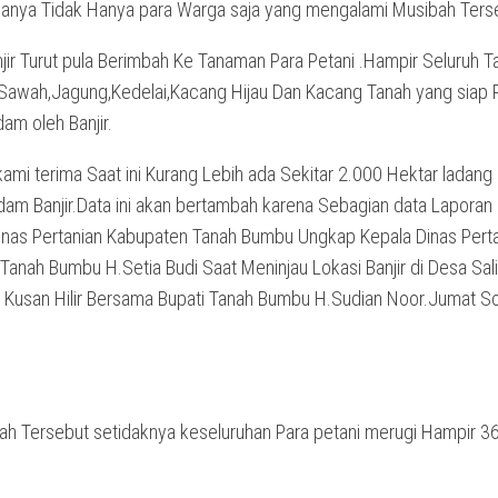
upanya Tidak Hanya para Warga saja yang mengalami Musibah Ters
jir Turut pula Berimbah Ke Tanaman Para Petani .Hampir Seluruh 
 Sawah,Jagung,Kedelai,Kacang Hijau Dan Kacang Tanah yang siap
dam oleh Banjir.
ami terima Saat ini Kurang Lebih ada Sekitar 2.000 Hektar ladang 
dam Banjir.Data ini akan bertambah karena Sebagian data Laporan
inas Pertanian Kabupaten Tanah Bumbu Ungkap Kepala Dinas Pert
Tanah Bumbu H.Setia Budi Saat Meninjau Lokasi Banjir di Desa Sal
Kusan Hilir Bersama Bupati Tanah Bumbu H.Sudian Noor.Jumat S
ah Tersebut setidaknya keseluruhan Para petani merugi Hampir 36