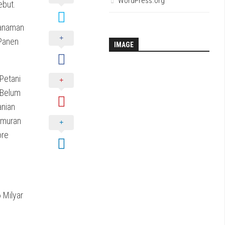
WordPress.org
ebut.
Tanaman
 Panen
IMAGE
Petani
 Belum
anian
imuran
ore
 Milyar