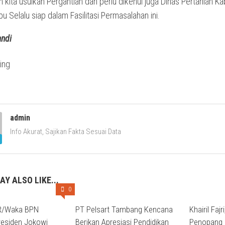
n kita usulkan Pergantian dan perlu dikehui juga Dinas Pertanian K
 Selalu siap dalam Fasilitasi Permasalahan ini.
andi
admin
Info Akurat, Sajikan Fakta Sesuai Data
AY ALSO LIKE...
0
/Waka BPN
PT Pelsart Tambang Kencana
Khairil Faj
residen Jokowi
Berikan Apresiasi Pendidikan
Penopang 