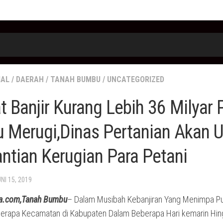
IAL
/
DAERAH
/
TANAH BUMBU
/
UNCATEGORIZED
t Banjir Kurang Lebih 36 Milyar 
 Merugi,Dinas Pertanian Akan 
ntian Kerugian Para Petani
UNI 15, 2019
a.com,Tanah Bumbu
– Dalam Musibah Kebanjiran Yang Menimpa P
erapa Kecamatan di Kabupaten Dalam Beberapa Hari kemarin Hi