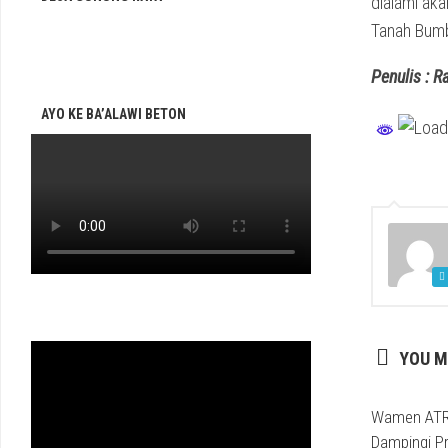
dialami aka
Tanah Bumbu
Penulis : R
AYO KE BA’ALAWI BETON
YOU M
Wamen ATR
Dampingi P