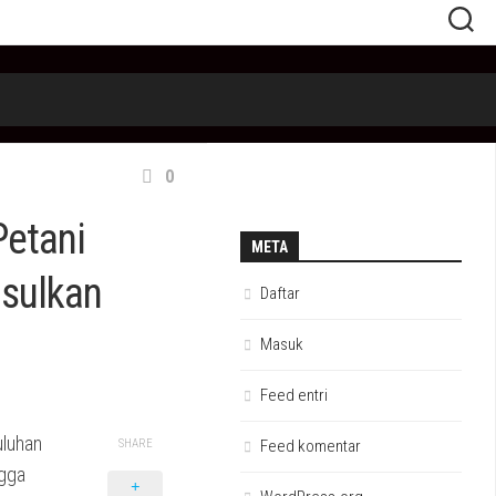
0
Petani
META
Usulkan
Daftar
Masuk
Feed entri
uluhan
SHARE
Feed komentar
ngga