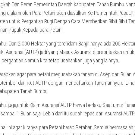
ngkah Dan Peran Pemerintah Daerah kabupaten Tanah Bumbu Nant
ng dialami oleh Para Petani akan diusulkan Ke Pemerintah Pusat,Pr
ten untuk Pergantian Rugi Dengan Cara Memberikan Bibit Bibit T
ian Pupuk Kepada para Petani.
ahui, Dari 2.000 Hektar yang terendam Banjir hanya ada 200 Hektar
ki Asuransi (AUTP) jadi yang Masuk Asuransi dipreoritaskan untuk
 pergantian Namun kita tetap usahankan juga yang lainnya.
arapkan agar para petani megusahakan tanam di Asep dari Bulan A
tember dan ikut AUTP dengan mendaftarkan Tanamannya di Dina
Kabupaten Tanah Bumbu.
ahui juga,untuk Klaim Asuransi AUTP hanya berlaku Saat umur Tana
 sampai 1 Bulan saja, Lebih dari itu sudah lepas dari Asuransi AUTP.
hal ini agar kiranya para Petani harap Berabar ,Semua permasalah