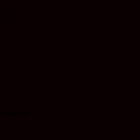
lan
 Tanbu ke 22