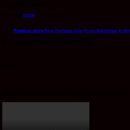
Tinggalkan Balasan
Anda harus
masuk
untuk berkomentar.
Previous story
Dinas Pertanian Gelar Posko Kekeringan, Kodi
Ayo ke General Repair dan Body Painting.
PDPB
Spaice Iklan Ayu Tyas Lysa Rifiana Ketua Divisi Bidang 