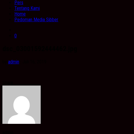
Pers
Tentang Kami
Home
Pedoman Media Sibber
0
dsc_03001592444462.jpg
by
admin
· Juli 16, 2019
Share
admin