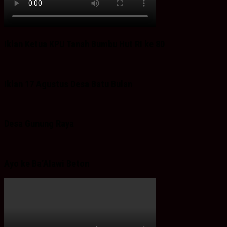
Iklan Ketua KPU Tanah Bumbu Hut RI ke 80
Iklan 17 Agustus Desa Batu Bulan
Desa Gunung Raya
Ayo ke Ba’Alawi Beton