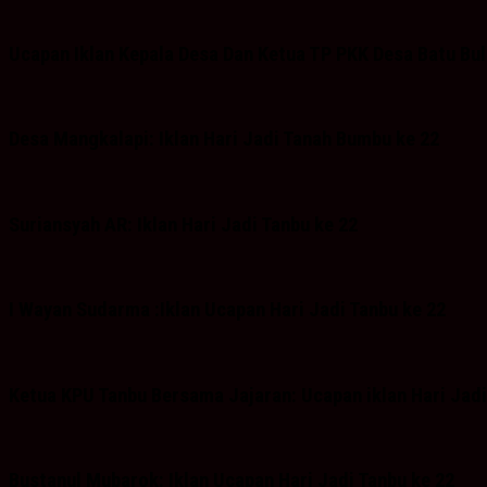
Ucapan Iklan Kepala Desa Dan Ketua TP PKK Desa Batu Bu
Desa Mangkalapi: Iklan Hari Jadi Tanah Bumbu ke 22
Suriansyah AR: Iklan Hari Jadi Tanbu ke 22
I Wayan Sudarma :Iklan Ucapan Hari Jadi Tanbu ke 22
Ketua KPU Tanbu Bersama Jajaran: Ucapan iklan Hari Jadi
Bustanul Mubarok: Iklan Ucapan Hari Jadi Tanbu ke 22