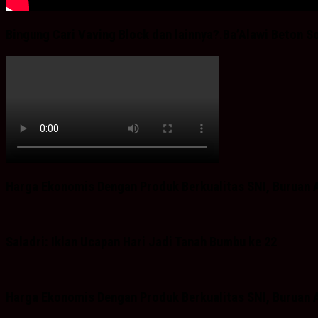
Bingung Cari Vaving Block dan lainnya?.Ba’Alawi Beton S
Harga Ekonomis Dengan Produk Berkualitas SNI, Buruan A
Saladri: Iklan Ucapan Hari Jadi Tanah Bumbu ke 22
Harga Ekonomis Dengan Produk Berkualitas SNI, Buruan A