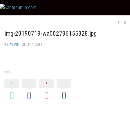
Skip
to
content
0
img-20190719-wa002796155928.jpg
BY
ADMIN
· JULI 19, 2019
SHARE