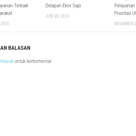
ayanan Terbaik
Delapan Ekor Sapi
Pelayanan
arakat
Prioritas 
JUNI 20, 2024
 2025
NOVEMBER 2
KAN BALASAN
s
masuk
untuk berkomentar.