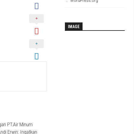
WordPress.org
IMAGE
gan PT.Air Minum
Andi Erwin: Ingatkan