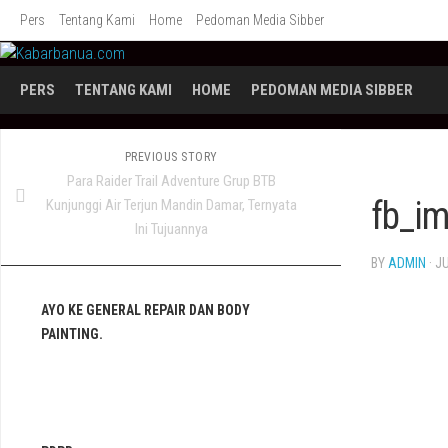
Skip
Pers
Tentang Kami
Home
Pedoman Media Sibber
to
content
PERS
TENTANG KAMI
HOME
PEDOMAN MEDIA SIBBER
PREVIOUS STORY
Para Raider Trail Adventure Grup BTB
fb_i
Kunjunggi Air Terjun Mandin Damar, Ternyata
Ini Tujuannya
BY
ADMIN
· J
AYO KE GENERAL REPAIR DAN BODY
PAINTING.