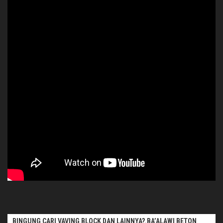
BINGUNG CARI VAVING BLOCK DAN LAINNYA?.BA’ALAWI BETON