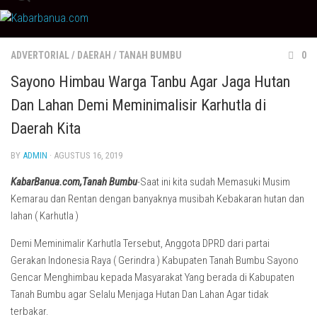
Skip
to
content
ADVERTORIAL
/
DAERAH
/
TANAH BUMBU
0
Sayono Himbau Warga Tanbu Agar Jaga Hutan
Dan Lahan Demi Meminimalisir Karhutla di
Daerah Kita
BY
ADMIN
· AGUSTUS 16, 2019
KabarBanua.com,Tanah Bumbu
-Saat ini kita sudah Memasuki Musim
Kemarau dan Rentan dengan banyaknya musibah Kebakaran hutan dan
lahan ( Karhutla )
Demi Meminimalir Karhutla Tersebut, Anggota DPRD dari partai
Gerakan Indonesia Raya ( Gerindra ) Kabupaten Tanah Bumbu Sayono
Gencar Menghimbau kepada Masyarakat Yang berada di Kabupaten
Tanah Bumbu agar Selalu Menjaga Hutan Dan Lahan Agar tidak
terbakar.