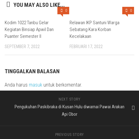
YOU MAY ALSO LIKE...
0
0
Kodim 1022 Tanbu Gelar
Relawan IKP Santuni Warga
Kegiatan Binsiap Apwil Dan
Sebatang Kara Korban
Puanter Semester II
Kecelakaan
SEPTEMBER 7, 2022
FEBRUARI 17, 2022
TINGGALKAN BALASAN
Anda harus
masuk
untuk berkomentar.
NEXT STORY
Pengukuhan Paskibraka di Kusan Hulu diwarnai Pawai Arakan
Api Obor
PREVIOUS STORY