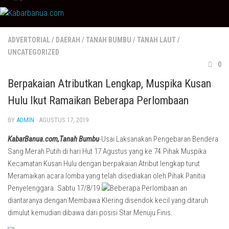
Skip
to
content
ADVERTORIAL
/
DAERAH
/
TANAH BUMBU
/
TANAH LAUT
/
UNCATEGORIZED
0
Berpakaian Atributkan Lengkap, Muspika Kusan
Hulu Ikut Ramaikan Beberapa Perlombaan
BY
ADMIN
· AGUSTUS 17, 2019
KabarBanua.com,Tanah Bumbu
-Usai Laksanakan Pengebaran Bendera
Sang Merah Putih di hari Hut 17 Agustus yang ke 74.Pihak Muspika
Kecamatan Kusan Hulu dengan berpakaian Atribut lengkap turut
Meramaikan acara lomba yang telah disediakan oleh Pihak Panitia
Penyelenggara. Sabtu 17/8/19.
Beberapa Perlombaan an
diantaranya dengan Membawa Klering disendok kecil yang ditaruh
dimulut kemudian dibawa dari posisi Star Menuju Finis.