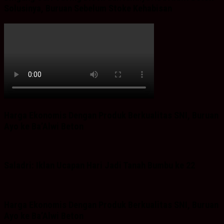
Solusinya, Buruan Sebelum Stoke Kehabisan
Harga Ekonomis Dengan Produk Berkualitas SNI, Buruan
Ayo ke Ba’Alwi Beton
Saladri: Iklan Ucapan Hari Jadi Tanah Bumbu ke 22
Harga Ekonomis Dengan Produk Berkualitas SNI, Buruan
Ayo ke Ba’Alwi Beton