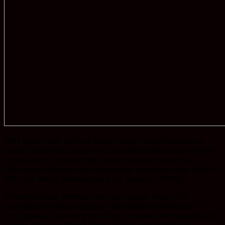
Wakil Bupati Tanah Bumbu H.Ready Kambo Dalam Sambutannya
seperti kita ketahui , Zona Intergritas adalah predikat yang diberikan
kepada Intansi Pememerintah yang pimpinan dan jajarannya
Mempunyai Komitmen untuk Mewujudkan wilayahnya bebas Korupsi (
WBK) dan Wilayah Birokrasi Bersih dan Melayani.( WBBM)
Melalui Reformasi Birokrasi dalam pencegahan Korupsi Dan
Peningkatan Kwalitas Pelayanan Publik tentunya Keberhasilan
pembangunan Zona Intergritas sangat ditentukan oleh Kapasitas dan