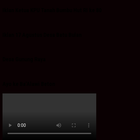
Iklan Ketua KPU Tanah Bumbu Hut RI ke 80
Iklan 17 Agustus Desa Batu Bulan
Desa Gunung Raya
Ayo ke Ba’Alawi Beton