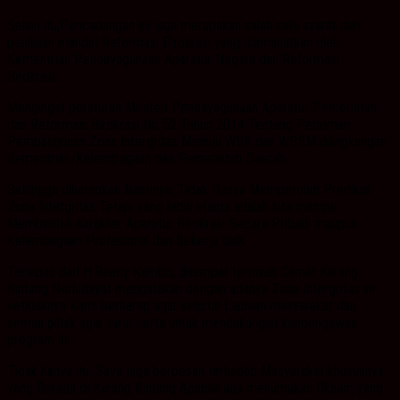
Selain itu,Pencadangan ini juga merupakan salah satu syarat dari
penilaian mandiri Reformasi Birokrasi yang diamanatkan oleh
Kementrian Pendayagunaan Aparatur Negara dan Reformasi
Birokrasi.
Mengingat peraturan Menteri Pendayagunaan Aparatur Pemerintah
dan Reformasi Birokrasi No 52 Tahun 2014 Tentang Pedoman
Pembangunan Zona Intergritas Menuju WBK dan WBBM dilingkungan
Kementrian/Kelembagaan dan Pemerintah Daerah.
Sehingga diharapkan Nantinya, Tidak Hanya Memperoleh Predikat
Zona Intetgritas Tetapi yang lebih utama adalah kita mampu
Membentuk karakter Aparatur Birokrasi Secara Pribadi maupun
Kelembagaan Profesional dan Bekerja baik.
Terlepas dari H.Ready Kambo, ditempat terpisah Camat Karang
Bintang Norhidayat mengatakan dengan adanya Zona Intergritas ini
setidaknya Kami berharap agar seluruh Lapisan masyarakat dan
semua pihak agar turut serta untuk mendukungan kenpengawas
program ini.
Tidak hanya itu ,Saya juga berpesan terhadap Masyarakat khususnya
yang Berada di Karang Bintang Apabila ada menumukan Oknum yang