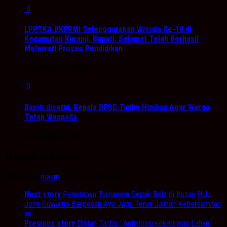
0
LPPTKA BKPRMI Selenggarakan Wisuda Ke-10 di
Kecamatan Kuranji, Bupati: Selamat Telah Berhasil
Melewati Proses Pendidikan
November 23, 2020
0
Banjir disatui, Kepala BPBD Tanbu Himbau Agar Warga
Tetap Waspada
September 3, 2020
Tinggalkan Balasan
Anda harus
masuk
untuk berkomentar.
Next story
Penutupan Turnamen Sepak Bola di Kusan Hulu,
Jone Suwarno Berpesan Ayo Jaga Terus Jalinan Kebersamaan
ini
Previous story
Distan Tanbu : Antisipasi kekeringan Lahan,