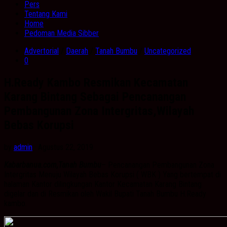
Pers
Tentang Kami
Home
Pedoman Media Sibber
Advertorial
/
Daerah
/
Tanah Bumbu
/
Uncategorized
0
H.Ready Kambo Resmikan Kecamatan
Karang Bintang Sebagai Pencanangan
Pembangunan Zona Intergritas,Wilayah
Bebas Korupsi
by
admin
· Agustus 22, 2019
Kabarbanua.com,Tanah Bumbu
– Pencanangan Pembangunan Zona
Intergritas Menuju Wilayah Bebas Korupsi ( WBK ) Yang bertempat di
halaman Kantor dilingkungan Kantor Kecamatan Karang Bintang
digelar dan di Resmikan oleh Wakil Bupati Tanah Bumbu H.Ready
kambo.