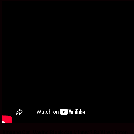
Bingung Cari Vaving Block dan lainnya?.Ba’Alawi Beton