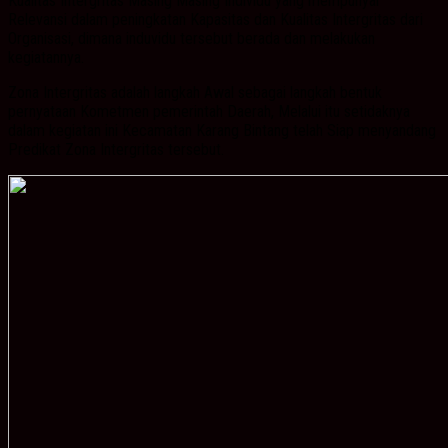
Kualitas Intergritas Masing Masing Individu yang mempunyai
Relevansi dalam peningkatan Kapasitas dan Kualitas Intergritas dari
Organisasi, dimana induvidu tersebut berada dan melakukan
kegiatannya.
Zona Intergritas adalah langkah Awal sebagai langkah bentuk
pernyataan Kometmen pemerintah Daerah, Melalui itu setidaknya
dalam kegiatan ini Kecamatan Karang Bintang telah Siap menyandang
Predikat Zona Intergritas tersebut.