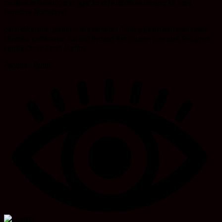
melakukan pelanggaran agar kiranya laporkan lansung ke saya
tegasnya Norhidayat.
perlu diketahui, Dalam acara tersebut Turut pula dihadiri oleh Unsur
Muspika Kecamatan Karang Bintang dan dihadiri pula oleh Sebagian
kepala Dinas Tanah Bumbu
Penulis : Randi