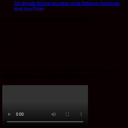
Tim Brigade Alsintan diturunkan Untuk Antisipasi Kekeringan
lahan para Petani
Ayo ke General Repair dan Body Painting.
PDPB
Spaice Iklan Ayu Tyas Lysa Rifiana Ketua Divisi Bidang
Perencanaan dan Informasi KPU Tanah Bumbu