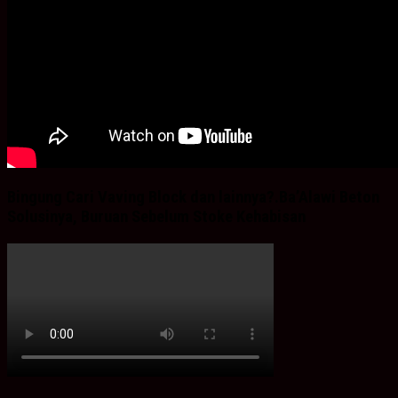
Bingung Cari Vaving Block dan lainnya?.Ba’Alawi Beton
Solusinya, Buruan Sebelum Stoke Kehabisan