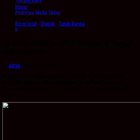
Tentang Kami
Home
Pedoman Media Sibber
Advertorial
/
Daerah
/
Tanah Bumbu
0
30 Orang Anggota KPPS Pilkades di Sungai
Loban dilantik
by
admin
· Agustus 27, 2019
KabarBanua.com,Tanah Bumbu
– Sebanyak 30 Orang Anggota
dilakukan Pelantikan dan Pengambilan Sumpah bagi Kelompok
Penyelenggara Pemungutan Suara (KPPS) pemilihan Kepala Desa
serentak.