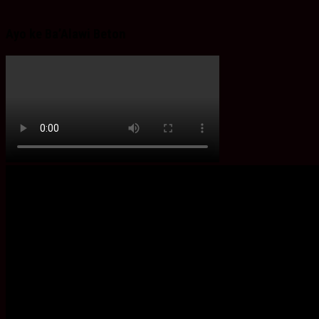
Ayo ke Ba’Alawi Beton