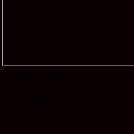
Setidaknya dalam pelantikan Anggota KPPS tersebut berasal dari 6
desa yang melaksanakan pilkades di Kecamatan Sungai Loban yakni
1. Desa Wanasari,
2. Desa Damar Indah,
3. Desa Sumber Makmur,
4. Desa Biduri Bersujud,
5. Desa Dwi Marga Utama dan
6. Desa Sumber Sari.
Red