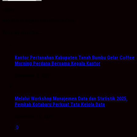
admin
Info Akurat, Sajikan Fakta Sesuai Data
You may also like...
Kantor Pertanahan Kabupaten Tanah Bumbu Gelar Coffee
Morning Perdana Bersama Kepala Kantor
Desember 9, 2025
Melalui Workshop Manajemen Data dan Statistik 2025,
Pemkab Kotabaru Perkuat Tata Kelola Data
November 15, 2025
0