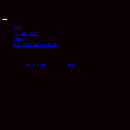
Image
Expand
Menu
Pers
Tentang Kami
Home
Pedoman Media Sibber
Kabarbanua.com © 2026. All Rights Reserved.
Powered by
WordPress
. Theme by
Alx
.