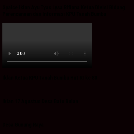
Spaice Iklan Ayu Tyas Lysa Rifiana Ketua Divisi Bidang
Perencanaan dan Informasi KPU Tanah Bumbu
Iklan Ketua KPU Tanah Bumbu Hut RI ke 80
Iklan 17 Agustus Desa Batu Bulan
Desa Gunung Raya