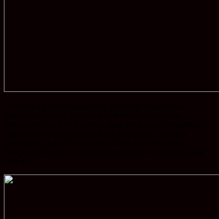
Camat Sungai Loban Rusdiansyah, SH setelah melaksanakan
pengambilan sumpah didampingi para Rohaniawan kembali
menegaskan.Bagi KPPS Semoga dapat bekerja dan menjalankan
tugas seadil-adilnya sesuai peraturan yang berlaku. Sehingga
pelaksanaan pilkades berjalan aman tertib dan lancar dengan
menghasilkan terpilihnya Kades sesuai harapan masyarakat.Selasa
27/8/19.