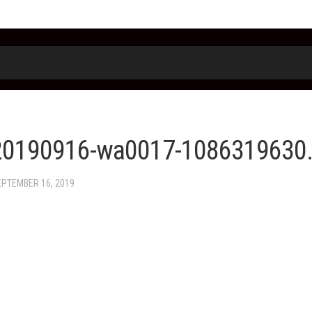
20190916-wa0017-1086319630.
EPTEMBER 16, 2019