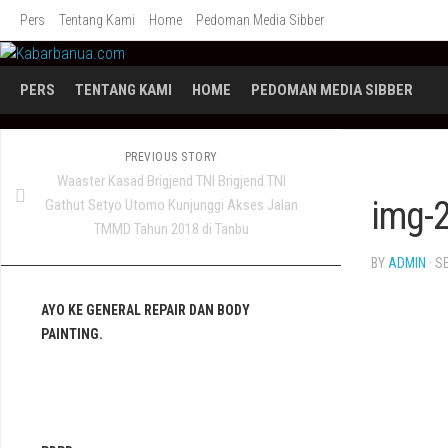
Skip
Pers
Tentang Kami
Home
Pedoman Media Sibber
to
content
PERS
TENTANG KAMI
HOME
PEDOMAN MEDIA SIBBER
PREVIOUS STORY
Waaster Kasad Brigjend TNI Brigjend TNI
img-
Gathut Setyo Utomo Kunjunggi Akses Jalan
TMMD Tahun 2018 di Tanbu
BY
ADMIN
· S
AYO KE GENERAL REPAIR DAN BODY
PAINTING.