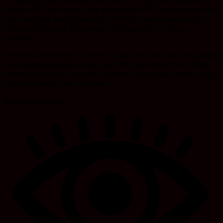
R Iswahyudi tidak berfungsi, sebenarnya itu tidak benar, pada saat
kejadian PJU kami hidup, cuma ada satu titik PJU yang memang mati
yakni dekat bak sampah samping TPU BDS, Nah kejadian begal ini
terjadi pas di daerah yang lampu PJU nya padam ini,” terang
Sudirman.
Selain itu korban begal ini memang sudah dari awal diikuti oleh pelaku
dan melakukan aksinya di lokasi yang PJU nya tersebut mati. “Kalau
sekarang bisa dicek di kawasan tersebut PJUnya kalau malam sudah
berfungsi semua,” tukas Sudirman.
Penulis :Misna/Rel