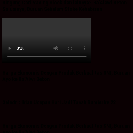
Bingung Cari Vaving Block dan lainnya?.Ba’Alawi Beton
Solusinya, Buruan Sebelum Stoke Kehabisan
Harga Ekonomis Dengan Produk Berkualitas SNI, Buruan
Ayo ke Ba’Alwi Beton
Saladri: Iklan Ucapan Hari Jadi Tanah Bumbu ke 22
Harga Ekonomis Dengan Produk Berkualitas SNI, Buruan
Ayo ke Ba’Alwi Beton