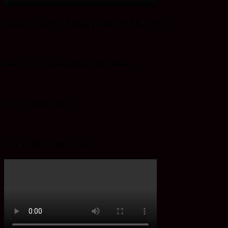
Iklan Ketua KPU Tanah Bumbu Hut RI ke 80
Iklan 17 Agustus Desa Batu Bulan
Desa Gunung Raya
Ayo ke Ba’Alawi Beton