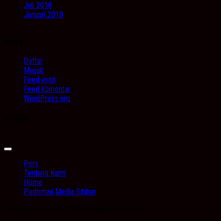
Juli 2018
Januari 2018
Meta
Daftar
Masuk
Feed entri
Feed komentar
WordPress.org
Image
Expand
Menu
Pers
Tentang Kami
Home
Pedoman Media Sibber
Kabarbanua.com © 2026. All Rights Reserved.