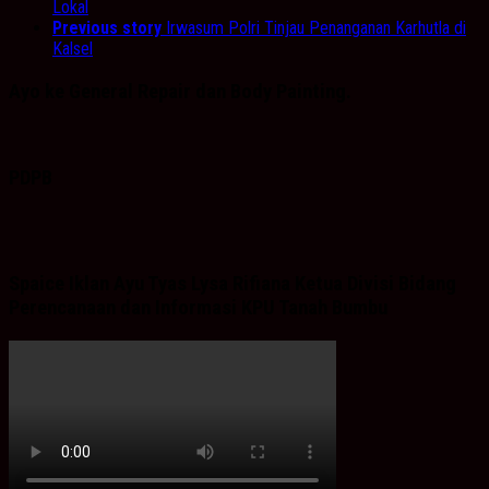
Lokal
Previous story
Irwasum Polri Tinjau Penanganan Karhutla di
Kalsel
Ayo ke General Repair dan Body Painting.
PDPB
Spaice Iklan Ayu Tyas Lysa Rifiana Ketua Divisi Bidang
Perencanaan dan Informasi KPU Tanah Bumbu