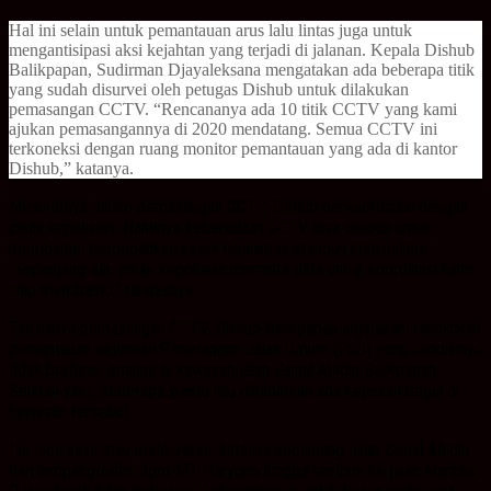
Hal ini selain untuk pemantauan arus lalu lintas juga untuk
mengantisipasi aksi kejahtan yang terjadi di jalanan. Kepala Dishub
Balikpapan, Sudirman Djayaleksana mengatakan ada beberapa titik
yang sudah disurvei oleh petugas Dishub untuk dilakukan
pemasangan CCTV. “Rencananya ada 10 titik CCTV yang kami
ajukan pemasangannya di 2020 mendatang. Semua CCTV ini
terkoneksi dengan ruang monitor pemantauan yang ada di kantor
Dishub,” katanya.
Menurutnya dalam pemasangan CCTV, Dishub berkoordinasi dengan
pihak kepolisian. Nantinya keberadaan CCTV bisa dipakai untuk
membantu memecahkan kasus lakalantas ataupun kriminalitas.
“Sepanjang dari pihak kepolisian meminta data untuk koordinasi kami
siap membantu,” tandasnya.
Tak hanya pemasangan CCTV, Dishub Balikpapan juga akan melakukan
pemantauan sejumlah Penerangan Jalan Umum (PJU) yang kondisinya
tidak berfunsi, apalagi di kawasan jalan Zainal Abidin Balikpapan
Selatan yang beberapa waktu lalu dikabarkan ada kejadian begal di
kawasan tersebut.
“Ini juga saya mau meluruskan, katanya sepanjang jalan Zainal Abidin
dari simpang
traffic light
MT Haryono hingga tembus ke jalan Marsma