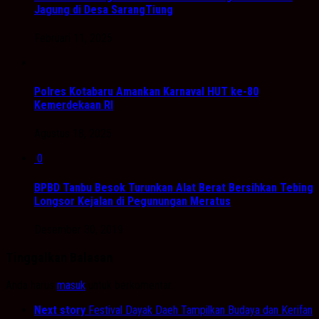
Jagung di Desa SarangTiung
Februari 11, 2025
Polres Kotabaru Amankan Karnaval HUT ke-80
Kemerdekaan RI
Agustus 18, 2025
0
BPBD Tanbu Besok Turunkan Alat Berat Bersihkan Tebing
Longsor Kejalan di Pegunungan Meratus
Desember 30, 2019
Tinggalkan Balasan
Anda harus
masuk
untuk berkomentar.
Next story
Festival Dayak Daeh Tampilkan Budaya dan Kerifan