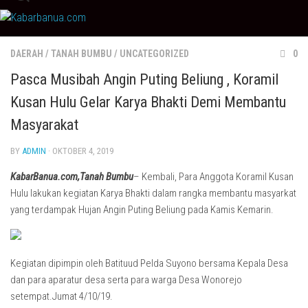
Skip
to
content
DAERAH
/
TANAH BUMBU
/
UNCATEGORIZED
0
Pasca Musibah Angin Puting Beliung , Koramil
Kusan Hulu Gelar Karya Bhakti Demi Membantu
Masyarakat
BY
ADMIN
· OKTOBER 4, 2019
KabarBanua.com,Tanah Bumbu
– Kembali, Para Anggota Koramil Kusan
Hulu lakukan kegiatan Karya Bhakti dalam rangka membantu masyarkat
yang terdampak Hujan Angin Puting Beliung pada Kamis Kemarin.
Kegiatan dipimpin oleh Batituud Pelda Suyono bersama Kepala Desa
dan para aparatur desa serta para warga Desa Wonorejo
setempat.Jumat 4/10/19.